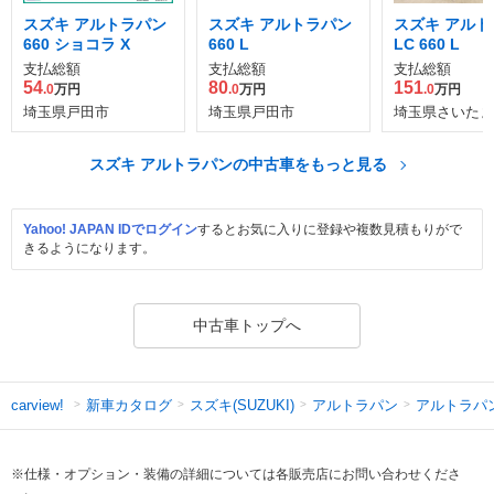
スズキ アルトラパン
スズキ アルトラパン
スズキ アルト
660 ショコラ X
660 L
LC 660 L
支払総額
支払総額
支払総額
54
80
151
.0
万円
.0
万円
.0
万円
埼玉県戸田市
埼玉県戸田市
埼玉県さいたま
スズキ アルトラパンの中古車をもっと見る
Yahoo! JAPAN IDでログイン
するとお気に入りに登録や複数見積もりがで
きるようになります。
中古車トップへ
新車カタログ
スズキ(SUZUKI)
アルトラパン
アルトラパ
carview!
※仕様・オプション・装備の詳細については各販売店にお問い合わせくださ