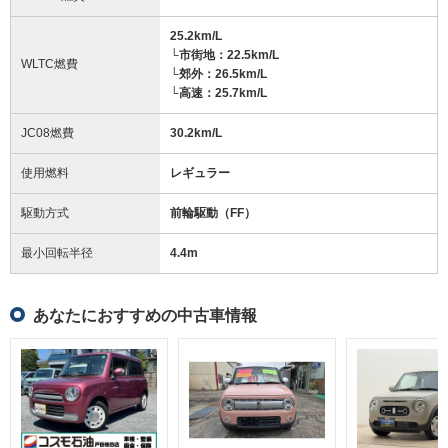
25.2km/L
└市街地：22.5km/L
WLTC燃費
└郊外：26.5km/L
└高速：25.7km/L
JC08燃費
30.2km/L
使用燃料
レギュラー
駆動方式
前輪駆動（FF）
最小回転半径
4.4
m
あなたにおすすめの中古車情報