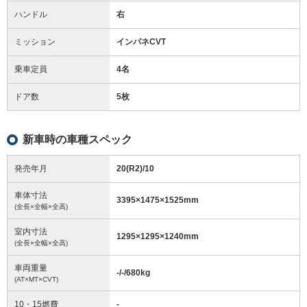
ハンドル
右
ミッション
インパネCVT
乗車定員
4名
ドア数
5枚
新車時の車種スペック
発売年月
20(R2)/10
車体寸法
3395
×
1475
×
1525
mm
(全長×全幅×全高)
室内寸法
1295
×
1295
×
1240
mm
(全長×全幅×全高)
車両重量
-/-/680
kg
(AT×MT×CVT)
10・15燃費
-