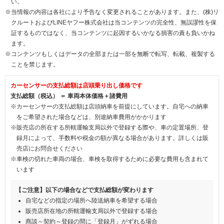
い。
※当情報の内容は各社により予告なく変更されることがあります。また、(株)リ
クルートおよびLINEヤフー株式会社は当コンテンツの完全性、無誤謬性を保
証するものではなく、当コンテンツに起因するいかなる損害の責も負いかね
ます。
※コンテンツもしくはデータの全部または一部を無断で転写、転載、複製する
ことを禁じます。
カーセンサーの支払総額は店頭乗り出し価格です
支払総額（税込） ＝ 車両本体価格＋諸費用
※カーセンサーの支払総額は店頭納車を前提にしています。自宅への納車
をご希望された場合などは、別途納車費用がかかります
※販売店の所在する所轄運輸支局以外で登録する際や、車の定置場所、登
録月によって、手数料や税金の額が異なる場合があります。詳しくは販
売店にお問合せください
※車検の切れた車両の場合、車検を取得するために必要な費用も含まれて
います
【ご注意】以下の場合などで支払総額が変わります
自宅などの指定の場所へ陸送納車を希望する場合
販売店所在地の所轄運輸支局以外で登録する場合
商談～契約～登録の間に「登録月」がずれる場合