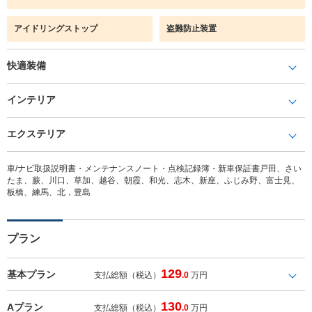
アイドリングストップ
盗難防止装置
快適装備
インテリア
エクステリア
車/ナビ取扱説明書・メンテナンスノート・点検記録簿・新車保証書戸田、さい
たま、蕨、川口、草加、越谷、朝霞、和光、志木、新座、ふじみ野、富士見、
板橋、練馬、北，豊島
プラン
129
基本プラン
支払総額（税込）
.0
万円
130
Aプラン
支払総額（税込）
.0
万円