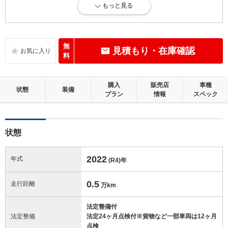
もっと見る
内外装に目立たない軽微なキズ、ヘコミが少し認められますが、良好な
状態です。
内装：
無
見積もり・在庫確認
無キズ、もしくは傷みや汚れなどがほぼない、とても綺麗な状態です。
料
外装：
購入
販売店
車種
キズ、ヘコミなどが少なく、あっても目立たない、良好な状態です。
状態
装備
プラン
情報
スペック
修復歴：無
状態
この中古車の「車両品質評価書」を見る
2022
年式
(R4)
年
0.5
走行距離
万km
法定整備付
法定整備
法定24ヶ月点検付※貨物など一部車両は12ヶ月
点検