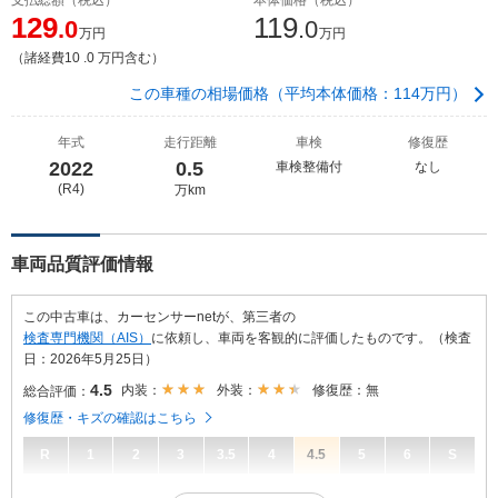
129
119
.0
.0
万円
万円
（諸経費10 .0 万円含む）
この車種の相場価格（平均本体価格：114万円）
年式
走行距離
車検
修復歴
2022
0.5
車検整備付
なし
(R4)
万km
車両品質評価情報
この中古車は、カーセンサーnetが、第三者の
検査専門機関（AIS）
に依頼し、車両を客観的に評価したものです。（検査
日：2026年5月25日）
4.5
内装：
外装：
修復歴：無
総合評価：
修復歴・キズの確認はこちら
R
1
2
3
3.5
4
4.5
5
6
S
4.5
総合評価：