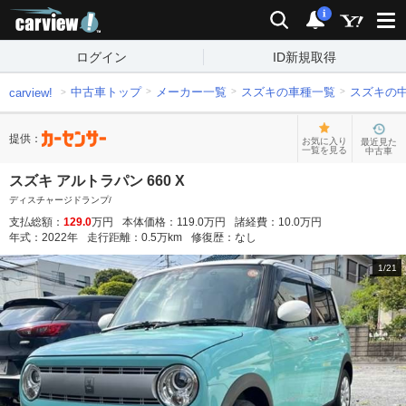
carview!
検索
通知
i
ログイン
ID新規取得
中古車トップ
メーカー一覧
スズキの車種一覧
スズキの
carview!
提供：
お気に入り
最近見た
一覧を見る
中古車
スズキ アルトラパン 660 X
ディスチャージドランプ/
支払総額：
129.0
万円
本体価格：
119.0
万円
諸経費：
10.0
万円
年式：
2022
年
走行距離：
0.5
万km
修復歴：
なし
1
/
21