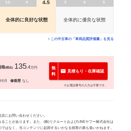
4.5
3.5
4
5
6
S
全体的に良好な状態
全体的に優良な状態
この中古車の「車両品質評価書」を見る
135
価格
.4
万円
無
(税込)
見積もり・在庫確認
料
年6月
修復歴
なし
※お電話番号の入力は不要です。
売店にお問い合わせください。
ることがあります。また、(株)リクルートおよびLINEヤフー株式会社は
のではなく、当コンテンツに起因するいかなる損害の責も負いかねます。