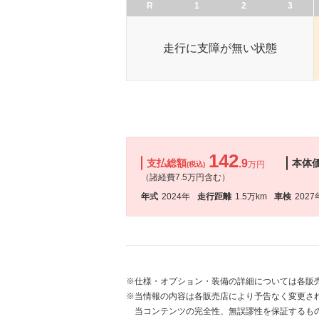
R
1
2
3
走行に支障が無い状態
142
支払総額
.9
本体
万円
(税込)
（諸経費7.5万円含む）
年式
2024年
走行距離
1.5万km
車検
2027
※仕様・オプション・装備の詳細については各販
※当情報の内容は各販売店により予告なく変更され
当コンテンツの完全性、無誤謬性を保証するも