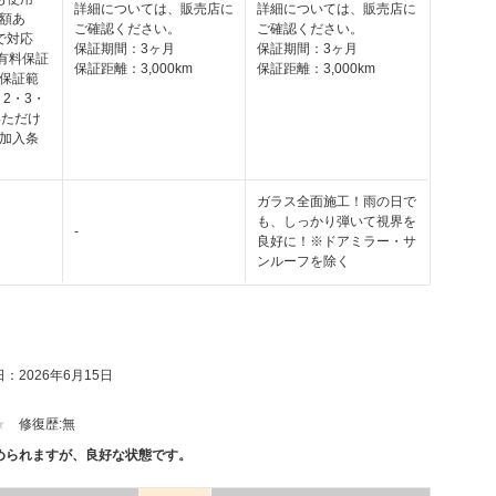
詳細については、販売店に
詳細については、販売店に
額あ
ご確認ください。
ご確認ください。
で対応
保証期間：3ヶ月
保証期間：3ヶ月
の有料保証
保証距離：3,000km
保証距離：3,000km
保証範
・2・3・
いただけ
加入条
ガラス全面施工！雨の日で
も、しっかり弾いて視界を
-
良好に！※ドアミラー・サ
ンルーフを除く
：2026年6月15日
修復歴:
無
められますが、良好な状態です。