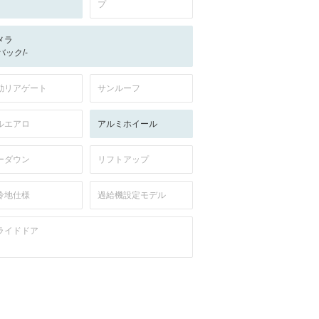
プ
メラ
-/バック/-
動リアゲート
サンルーフ
ルエアロ
アルミホイール
ーダウン
リフトアップ
冷地仕様
過給機設定モデル
ライドドア