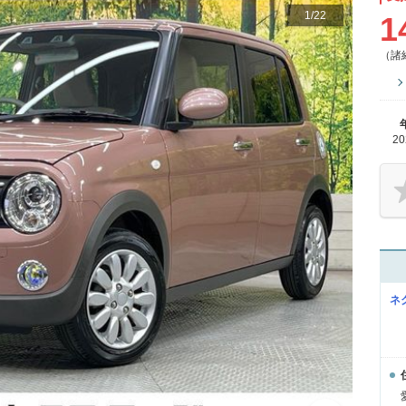
1
/
22
1
（諸
2
ネ