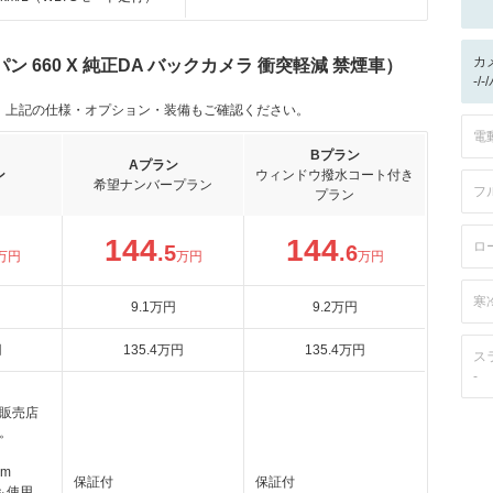
カ
 660 X 純正DA バックカメラ 衝突軽減 禁煙車）
-/
。上記の仕様・オプション・装備もご確認ください。
電
Bプラン
Aプラン
ン
ウィンドウ撥水コート付き
希望ナンバープラン
フ
プラン
144
144
ロ
.5
.6
万円
万円
万円
寒
9
.1
万円
9
.2
万円
円
135
.4
万円
135
.4
万円
ス
-
販売店
。
km
保証付
保証付
も使用