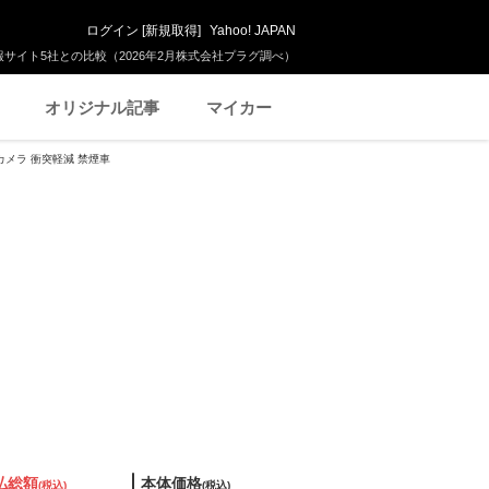
ログイン
[
新規取得
]
Yahoo! JAPAN
サイト5社との比較（2026年2月株式会社プラグ調べ）
オリジナル記事
マイカー
クカメラ 衝突軽減 禁煙車
払総額
本体価格
(税込)
(税込)