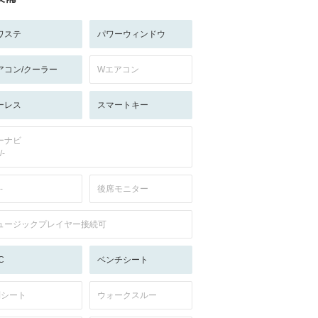
ワステ
パワーウィンドウ
アコン/クーラー
Wエアコン
ーレス
スマートキー
ーナビ
/-
-
後席モニター
ュージックプレイヤー接続可
C
ベンチシート
列シート
ウォークスルー