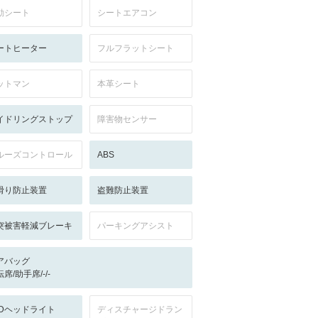
動シート
シートエアコン
ートヒーター
フルフラットシート
ットマン
本革シート
イドリングストップ
障害物センサー
ルーズコントロール
ABS
滑り防止装置
盗難防止装置
突被害軽減ブレーキ
パーキングアシスト
アバッグ
席/助手席/-/-
EDヘッドライト
ディスチャージドラン