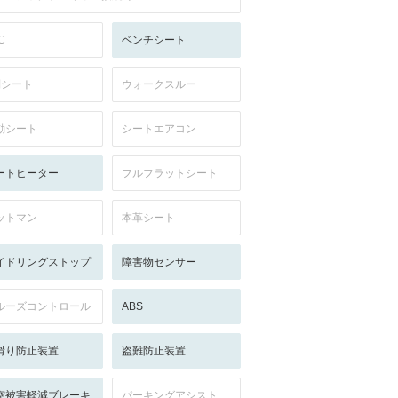
C
ベンチシート
列シート
ウォークスルー
動シート
シートエアコン
ートヒーター
フルフラットシート
ットマン
本革シート
イドリングストップ
障害物センサー
ルーズコントロール
ABS
滑り防止装置
盗難防止装置
突被害軽減ブレーキ
パーキングアシスト