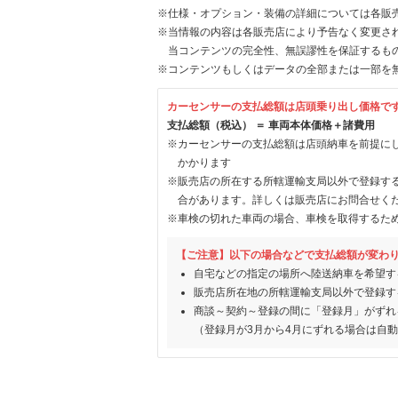
※仕様・オプション・装備の詳細については各販
※当情報の内容は各販売店により予告なく変更され
当コンテンツの完全性、無誤謬性を保証するも
※コンテンツもしくはデータの全部または一部を
カーセンサーの支払総額は店頭乗り出し価格で
支払総額（税込） ＝ 車両本体価格＋諸費用
※カーセンサーの支払総額は店頭納車を前提に
かかります
※販売店の所在する所轄運輸支局以外で登録す
合があります。詳しくは販売店にお問合せく
※車検の切れた車両の場合、車検を取得するた
【ご注意】以下の場合などで支払総額が変わ
自宅などの指定の場所へ陸送納車を希望す
販売店所在地の所轄運輸支局以外で登録す
商談～契約～登録の間に「登録月」がずれ
（登録月が3月から4月にずれる場合は自