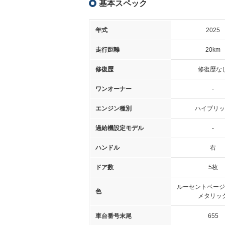
基本スペック
年式
2025
走行距離
20km
修復歴
修復歴な
ワンオーナー
-
エンジン種別
ハイブリッ
過給機設定モデル
-
ハンドル
右
ドア数
5枚
ルーセントベージ
色
メタリッ
車台番号末尾
655