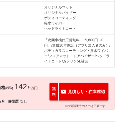
オリジナルマット
オリジナルバイザー
ボディコーティング
撥水ワイパー
ヘッドライトコート
「次回車検代工賃無料 19,800円→0
円」/無償10年保証（アプリ加入者のみ）/
ボディガラスコーティング・撥水ワイパ
ー/フロアマット・ドアバイザー/ヘッドラ
イトコート/ガソリン5L補充
142
価格
.9
万円
無
(税込)
見積もり・在庫確認
料
12月
修復歴
なし
※お電話番号の入力は不要です。