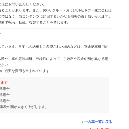
売店にお問い合わせください。
ることがあります。また、(株)リクルートおよびLINEヤフー株式会社は
のではなく、当コンテンツに起因するいかなる損害の責も負いかねます。
無断で転写、転載、複製することを禁じます。
す
しています。自宅への納車をご希望された場合などは、別途納車費用が
る際や、車の定置場所、登録月によって、手数料や税金の額が異なる場
ださい
めに必要な費用も含まれています
ります
る場合
る場合
る場合
動車税の額が大きく上がります）
中古車一覧に戻る