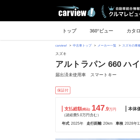
トップ
360°ビュー
カタ
carview!
中古車トップ
メーカー一覧
スズキの車
スズキ
アルトラパン 660 ハ
届出済未使用車 スマートキー
保証付
147
支払総額
.9
本体
万円
(税込)
（諸経費5.0万円含む）
年式
2025年
走行距離
20km
車検
2028年