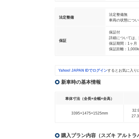
法定整備無
法定整備
車両の状態につい
保証付
詳細については、
保証
保証期間：1ヶ月
保証距離：1,000
Yahoo! JAPAN IDでログイン
するとお気に入り
新車時の基本情報
車体寸法（全長×全幅×全高）
32
3395×1475×1525mm
27
購入プラン内容（スズキ アルトラパ