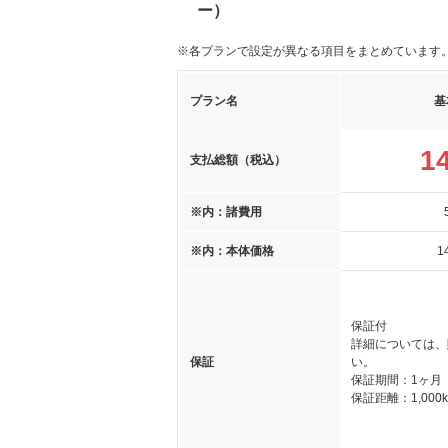
ー）
※各プランで設定が異なる項目をまとめています
プラン名
基
1
支払総額（税込）
※内：諸費用
※内：本体価格
1
保証付
詳細については、
保証
い。
保証期間：1ヶ月
保証距離：1,000