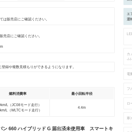
エ
ては販売店にご確認ください。
運転
L
販売店にご確認ください。
km
カ
-/-/-
に登録や複数見積もりができるようになります。
電
フ
燃料消費率
最小回転半径
ロ
.9km/L（JC08モード走行）
4.4m
.3km/L（WLTCモード走行）
寒
ン 660 ハイブリッド G 届出済未使用車 スマートキ