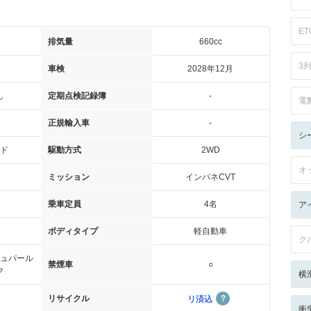
ET
排気量
660cc
3
車検
2028年12月
し
定期点検記録簿
-
電
正規輸入車
-
シ
ド
駆動方式
2WD
オ
ミッション
インパネCVT
乗車定員
4名
ア
ボディタイプ
軽自動車
ク
ュパール
禁煙車
○
ク
横
リサイクル
リ済込
衝