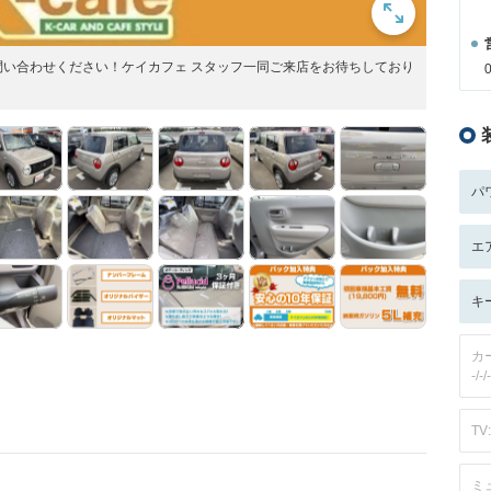
い合わせください！ケイカフェ スタッフ一同ご来店をお待ちしており
パ
エ
キ
カ
-/-/-
TV:
ミ