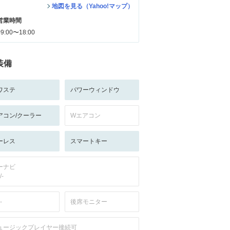
地図を見る（Yahoo!マップ）
営業時間
09:00〜18:00
装備
ワステ
パワーウィンドウ
アコン/クーラー
Wエアコン
ーレス
スマートキー
ーナビ
/-
-
後席モニター
ュージックプレイヤー接続可