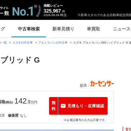
掲載レビュー
325,967
件
時点
※新車カタログのある自動車総合情報
2026.08.09
ログ
中古車検索
新車見積り
車買取
ニュース
種一覧
スズキの中古車
アルトラパンの中古車
スズキ アルトラパン 660 ハイブリッド 
イブリッド G
提供：
142
価格
.9
万円
無
(税込)
見積もり・在庫確認
料
12月
修復歴
なし
※お電話番号の入力は不要です。
支