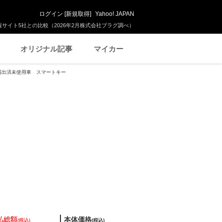
ログイン
[
新規取得
]
Yahoo! JAPAN
サイト5社との比較（2026年2月株式会社プラグ調べ）
オリジナル記事
マイカー
G 届出済未使用車 スマートキー
払総額
本体価格
(税込)
(税込)