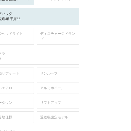
アバッグ
席/助手席/-/-
EDヘッドライト
ディスチャージドラン
プ
メラ
/-
動リアゲート
サンルーフ
ルエアロ
アルミホイール
ーダウン
リフトアップ
冷地仕様
過給機設定モデル