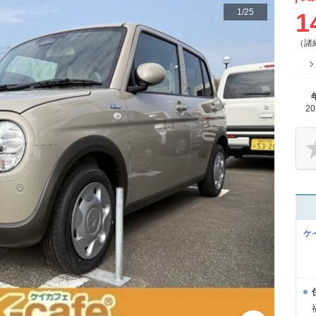
1
/
25
1
（諸
2
ケ