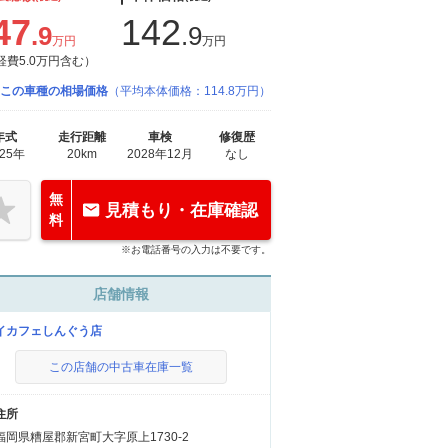
47
142
.9
.9
万円
万円
経費5.0万円含む）
この車種の相場価格
（平均本体価格：114.8万円）
年式
走行距離
車検
修復歴
025年
20km
2028年12月
なし
無
見積もり・在庫確認
料
※お電話番号の入力は不要です。
店舗情報
イカフェしんぐう店
この店舗の中古車在庫一覧
住所
福岡県糟屋郡新宮町大字原上1730-2