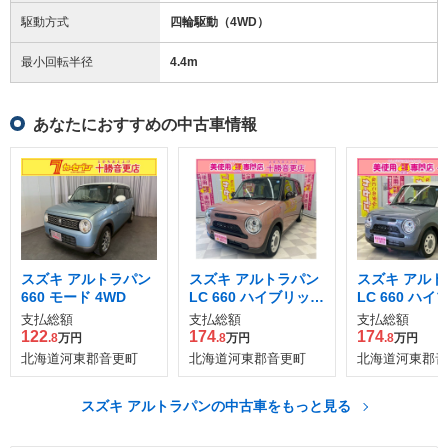
駆動方式
四輪駆動（4WD）
最小回転半径
4.4
m
あなたにおすすめの中古車情報
スズキ アルトラパン
スズキ アルトラパン
スズキ アルト
660 モード 4WD
LC 660 ハイブリッド
LC 660 ハ
X 4WD
X 4WD
支払総額
支払総額
支払総額
122
174
174
.8
万円
.8
万円
.8
万円
北海道河東郡音更町
北海道河東郡音更町
北海道河東郡音
スズキ アルトラパンの中古車をもっと見る