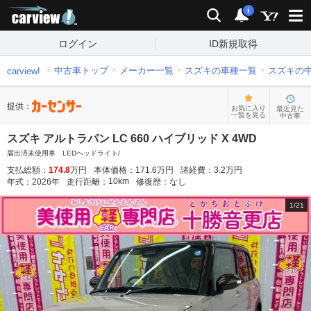
carview!
検索
通知
i
ログイン
ID新規取得
中古車トップ
メーカー一覧
スズキの車種一覧
スズキの
carview!
提供：
お気に入り
最近見た
一覧を見る
中古車
スズキ アルトラパン LC 660 ハイブリッド X 4WD
届出済未使用車 LEDヘッドライト/
支払総額：
174.8
万円
本体価格：
171.6
万円
諸経費：
3.2
万円
10
km
年式：
2026
年
走行距離：
修復歴：
なし
1
/
21