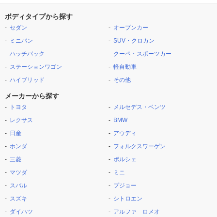
ボディタイプから探す
セダン
オープンカー
ミニバン
SUV・クロカン
ハッチバック
クーペ・スポーツカー
ステーションワゴン
軽自動車
ハイブリッド
その他
メーカーから探す
トヨタ
メルセデス・ベンツ
レクサス
BMW
日産
アウディ
ホンダ
フォルクスワーゲン
三菱
ポルシェ
マツダ
ミニ
スバル
プジョー
スズキ
シトロエン
ダイハツ
アルファ ロメオ