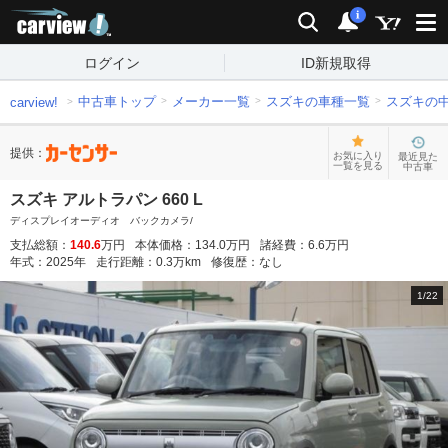
carview!
検索
通知
i
ログイン
ID新規取得
中古車トップ
メーカー一覧
スズキの車種一覧
スズキの
carview!
提供：
お気に入り
最近見た
一覧を見る
中古車
スズキ アルトラパン 660 L
ディスプレイオーディオ バックカメラ/
支払総額：
140.6
万円
本体価格：
134.0
万円
諸経費：
6.6
万円
年式：
2025
年
走行距離：
0.3
万km
修復歴：
なし
1
/
22