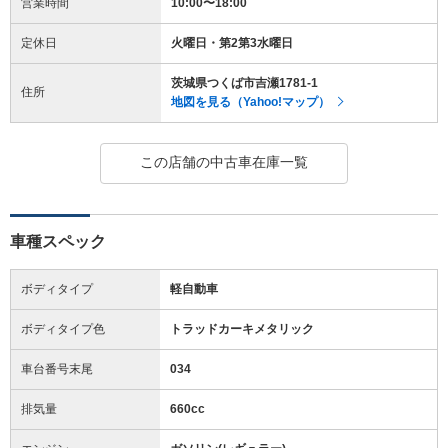
営業時間
10:00〜18:00
定休日
火曜日・第2第3水曜日
茨城県つくば市吉瀬1781-1
住所
地図を見る（Yahoo!マップ）
この店舗の中古車在庫一覧
車種スペック
ボディタイプ
軽自動車
ボディタイプ色
トラッドカーキメタリック
車台番号末尾
034
排気量
660cc