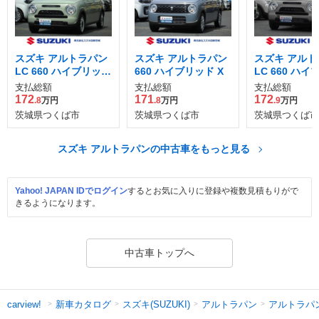
スズキ アルトラパン
スズキ アルトラパン
スズキ アルト
LC 660 ハイブリッド
660 ハイブリッド X
LC 660 ハ
X
X
支払総額
支払総額
支払総額
172
171
172
.8
万円
.8
万円
.9
万円
茨城県つくば市
茨城県つくば市
茨城県つくば市
スズキ アルトラパンの中古車をもっと見る
Yahoo! JAPAN IDでログイン
するとお気に入りに登録や複数見積もりがで
きるようになります。
中古車トップへ
新車カタログ
スズキ(SUZUKI)
アルトラパン
アルトラパ
carview!