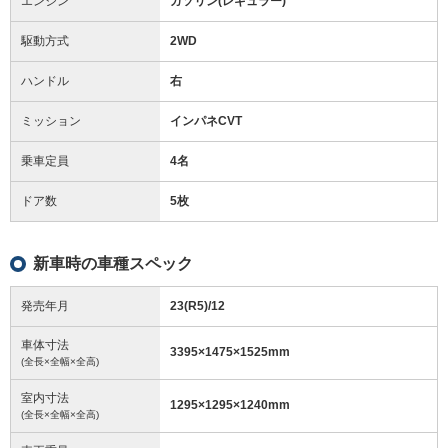
エンジン
ガソリン(レギュラー)
駆動方式
2WD
ハンドル
右
ミッション
インパネCVT
乗車定員
4名
ドア数
5枚
新車時の車種スペック
発売年月
23(R5)/12
車体寸法
3395
×
1475
×
1525
mm
(全長×全幅×全高)
室内寸法
1295
×
1295
×
1240
mm
(全長×全幅×全高)