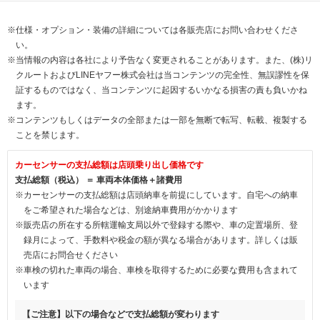
※仕様・オプション・装備の詳細については各販売店にお問い合わせくださ
い。
※当情報の内容は各社により予告なく変更されることがあります。また、(株)リ
クルートおよびLINEヤフー株式会社は当コンテンツの完全性、無誤謬性を保
証するものではなく、当コンテンツに起因するいかなる損害の責も負いかね
ます。
※コンテンツもしくはデータの全部または一部を無断で転写、転載、複製する
ことを禁じます。
カーセンサーの支払総額は店頭乗り出し価格です
支払総額（税込） ＝ 車両本体価格＋諸費用
※カーセンサーの支払総額は店頭納車を前提にしています。自宅への納車
をご希望された場合などは、別途納車費用がかかります
※販売店の所在する所轄運輸支局以外で登録する際や、車の定置場所、登
録月によって、手数料や税金の額が異なる場合があります。詳しくは販
売店にお問合せください
※車検の切れた車両の場合、車検を取得するために必要な費用も含まれて
います
【ご注意】以下の場合などで支払総額が変わります