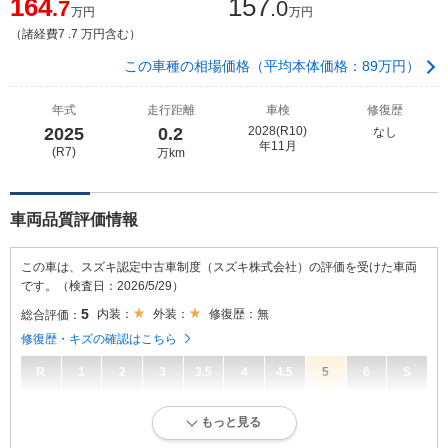
164
157
.7
.0
万円
万円
（諸経費7 .7 万円含む）
この車種の相場価格（平均本体価格：89万円）
年式
走行距離
車検
修復歴
2025
0.2
2028(R10)
なし
年11月
(R7)
万km
車両品質評価情報
この車は、スズキ認定中古車制度（スズキ株式会社）の評価を受けた車両
です。（検査日：2026/5/29）
5
内装：
外装：
修復歴：無
総合評価：
修復歴・キズの確認はこちら
R
1
2
3
3.5
4
4.5
5
6
S
5
総合評価：
もっと見る
目立たない傷・凹み等が少しありますが、概ね良好な状態。走行5万km