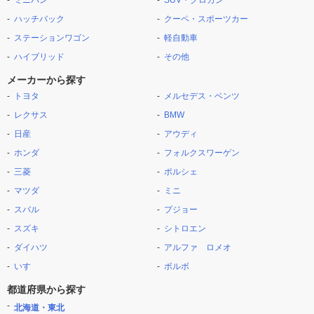
ミニバン
SUV・クロカン
ハッチバック
クーペ・スポーツカー
ステーションワゴン
軽自動車
ハイブリッド
その他
メーカーから探す
トヨタ
メルセデス・ベンツ
レクサス
BMW
日産
アウディ
ホンダ
フォルクスワーゲン
三菱
ポルシェ
マツダ
ミニ
スバル
プジョー
スズキ
シトロエン
ダイハツ
アルファ ロメオ
いすゞ
ボルボ
都道府県から探す
北海道・東北