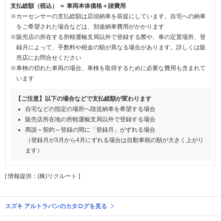
支払総額（税込） ＝ 車両本体価格＋諸費用
※カーセンサーの支払総額は店頭納車を前提にしています。自宅への納車
をご希望された場合などは、別途納車費用がかかります
※販売店の所在する所轄運輸支局以外で登録する際や、車の定置場所、登
録月によって、手数料や税金の額が異なる場合があります。詳しくは販
売店にお問合せください
※車検の切れた車両の場合、車検を取得するために必要な費用も含まれて
います
【ご注意】以下の場合などで支払総額が変わります
自宅などの指定の場所へ陸送納車を希望する場合
販売店所在地の所轄運輸支局以外で登録する場合
商談～契約～登録の間に「登録月」がずれる場合
（登録月が3月から4月にずれる場合は自動車税の額が大きく上がり
ます）
[ 情報提供：(株)リクルート ]
スズキ アルトラパンのカタログを見る