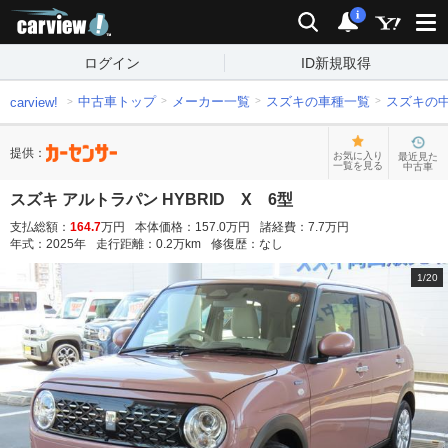
carview!
検索
通知
i
ログイン
ID新規取得
中古車トップ
メーカー一覧
スズキの車種一覧
スズキの
carview!
提供：
お気に入り
最近見た
一覧を見る
中古車
スズキ アルトラパン HYBRID X 6型
支払総額：
164.7
万円
本体価格：
157.0
万円
諸経費：
7.7
万円
年式：
2025
年
走行距離：
0.2
万km
修復歴：
なし
1
/
20