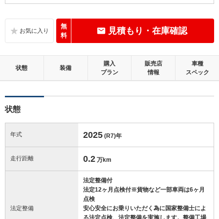
未満
内装：
無
見積もり・在庫確認
補修の必要な目立つ損傷、悪臭等がないこと
料
外装：
購入
販売店
車種
補修の必要な目立つ損傷がないこと
状態
装備
プラン
情報
スペック
修復歴：無
状態
この中古車の「車両品質評価書」を見る
2025
年式
(R7)
年
0.2
走行距離
万km
法定整備付
法定12ヶ月点検付※貨物など一部車両は6ヶ月
点検
法定整備
安心安全にお乗りいただく為に国家整備士によ
る法定点検、法定整備を実施します。整備工場