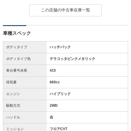
この店舗の中古車在庫一覧
車種スペック
ボディタイプ
ハッチバック
ボディタイプ色
テラコッタピンクメタリック
車台番号末尾
415
排気量
660cc
エンジン
ハイブリッド
駆動方式
2WD
ハンドル
右
ミッション
フロアCVT