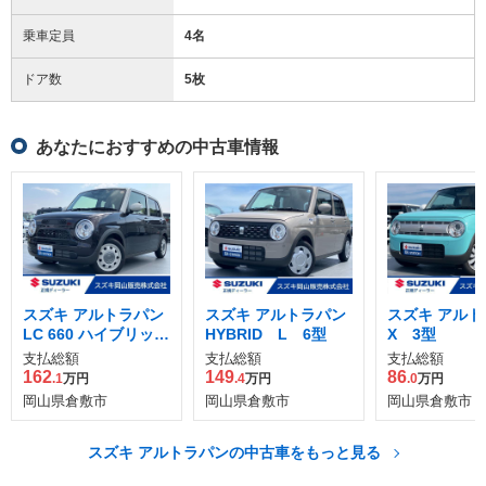
乗車定員
4名
ドア数
5枚
あなたにおすすめの中古車情報
スズキ アルトラパン
スズキ アルトラパン
スズキ アルト
LC 660 ハイブリッド
HYBRID L 6型
X 3型
X
支払総額
支払総額
支払総額
162
149
86
.1
万円
.4
万円
.0
万円
岡山県倉敷市
岡山県倉敷市
岡山県倉敷市
スズキ アルトラパンの中古車をもっと見る