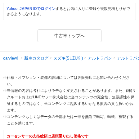
Yahoo! JAPAN IDでログイン
するとお気に入りに登録や複数見積もりがで
きるようになります。
中古車トップへ
新車カタログ
スズキ(SUZUKI)
アルトラパン
アルトラパ
carview!
※仕様・オプション・装備の詳細については各販売店にお問い合わせくださ
い。
※当情報の内容は各社により予告なく変更されることがあります。また、(株)リ
クルートおよびLINEヤフー株式会社は当コンテンツの完全性、無誤謬性を保
証するものではなく、当コンテンツに起因するいかなる損害の責も負いかね
ます。
※コンテンツもしくはデータの全部または一部を無断で転写、転載、複製する
ことを禁じます。
カーセンサーの支払総額は店頭乗り出し価格です