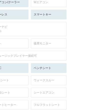
アコン/クーラー
Wエアコン
ーレス
スマートキー
ーナビ
/-
-
後席モニター
ュージックプレイヤー接続可
C
ベンチシート
列シート
ウォークスルー
動シート
シートエアコン
ートヒーター
フルフラットシート