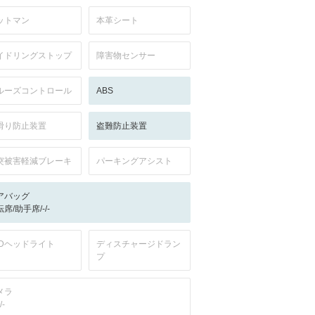
ットマン
本革シート
イドリングストップ
障害物センサー
ルーズコントロール
ABS
滑り防止装置
盗難防止装置
突被害軽減ブレーキ
パーキングアシスト
アバッグ
席/助手席/-/-
EDヘッドライト
ディスチャージドラン
プ
メラ
/-