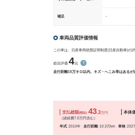
補足
-
車両品質評価情報
この車は、日産車両状態証明制度(日産自動車)の
4
総合評価
点
走行距離15万キロ以内。キズ・へこみ等はあるが
43
支払総額
.3
本体
万円
(税込)
（諸経費7.0万円含む）
年式
2010年
走行距離
10.3万km
車検
202