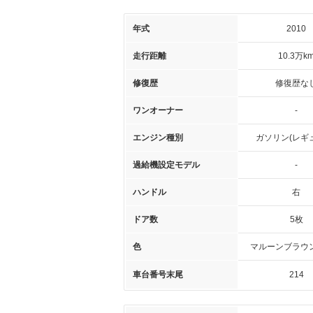
年式
2010
走行距離
10.3万k
修復歴
修復歴な
ワンオーナー
-
エンジン種別
ガソリン(レギ
過給機設定モデル
-
ハンドル
右
ドア数
5枚
色
マルーンブラウ
車台番号末尾
214