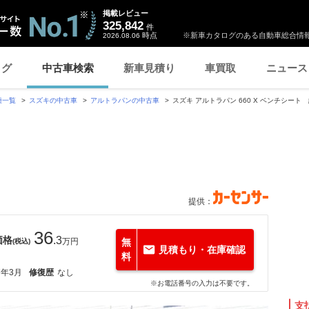
掲載レビュー
325,842
件
時点
※新車カタログのある自動車総合情報
2026.08.06
ログ
中古車検索
新車見積り
車買取
ニュース
種一覧
スズキの中古車
アルトラパンの中古車
スズキ アルトラパン 660 X ベンチシー
提供：
36
価格
.3
万円
無
(税込)
見積もり・在庫確認
料
7年3月
修復歴
なし
※お電話番号の入力は不要です。
支