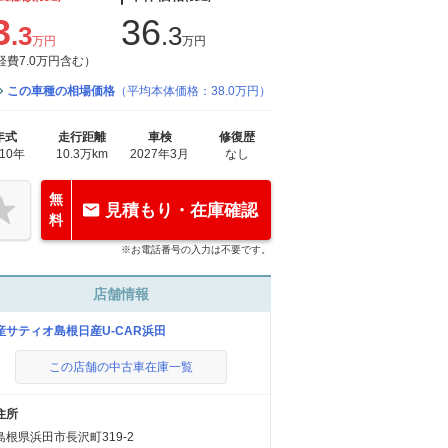
3
36
.3
.3
万円
万円
経費7.0万円含む）
この車種の相場価格
（平均本体価格：38.0万円）
年式
走行距離
車検
修復歴
010年
10.3万km
2027年3月
なし
無
見積もり・在庫確認
料
※お電話番号の入力は不要です。
店舗情報
産サティオ島根日産U-CAR浜田
この店舗の中古車在庫一覧
住所
島根県浜田市長沢町319-2