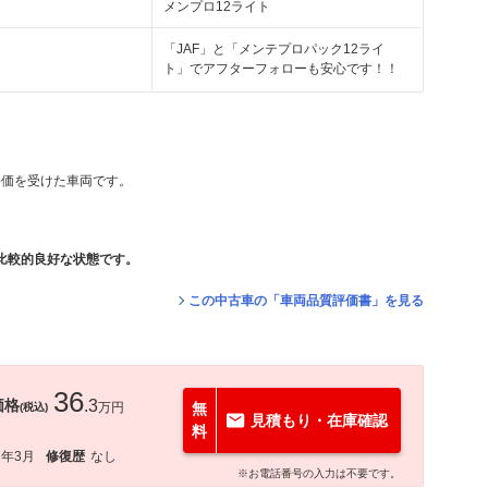
メンプロ12ライト
「JAF」と「メンテプロパック12ライ
ト」でアフターフォローも安心です！！
評価を受けた車両です。
比較的良好な状態です。
この中古車の「車両品質評価書」を見る
36
価格
.3
万円
無
(税込)
見積もり・在庫確認
料
7年3月
修復歴
なし
※お電話番号の入力は不要です。