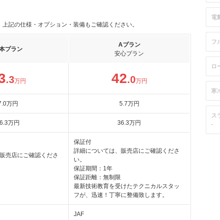
電
。上記の仕様・オプション・装備もご確認ください。
フ
Aプラン
本プラン
安心プラン
ロ
3
42
.3
.0
万円
万円
寒
7
.0
万円
5
.7
万円
ス
6
.3
万円
36
.3
万円
-
保証付
詳細については、販売店にご確認くださ
販売店にご確認くださ
い。
保証期間：1年
保証距離：無制限
最新技術教育を受けたテクニカルスタッ
フが、迅速！丁寧に整備致します。
JAF