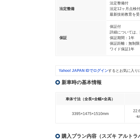
法定整備付
法定整備
法定12ヶ月点検
最新技術教育を受
保証付
詳細については、
保証
保証期間：1年
保証距離：無制限
ワイド保証1年
Yahoo! JAPAN IDでログイン
するとお気に入り
新車時の基本情報
車体寸法（全長×全幅×全高）
22
3395×1475×1510mm
-
購入プラン内容（スズキ アルトラパ