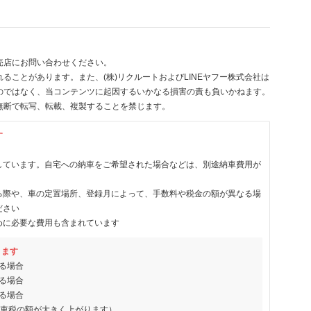
売店にお問い合わせください。
ることがあります。また、(株)リクルートおよびLINEヤフー株式会社は
のではなく、当コンテンツに起因するいかなる損害の責も負いかねます。
無断で転写、転載、複製することを禁じます。
す
しています。自宅への納車をご希望された場合などは、別途納車費用が
る際や、車の定置場所、登録月によって、手数料や税金の額が異なる場
ださい
めに必要な費用も含まれています
ります
る場合
る場合
る場合
動車税の額が大きく上がります）