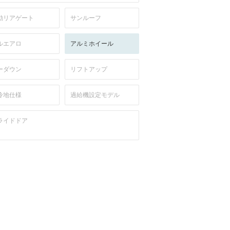
動リアゲート
サンルーフ
ルエアロ
アルミホイール
ーダウン
リフトアップ
冷地仕様
過給機設定モデル
ライドドア