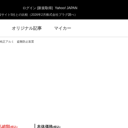
ログイン
[
新規取得
]
Yahoo! JAPAN
サイト5社との比較（2026年2月株式会社プラグ調べ）
オリジナル記事
マイカー
ト 純正アルミ 盗難防止装置
払総額
本体価格
(税込)
(税込)