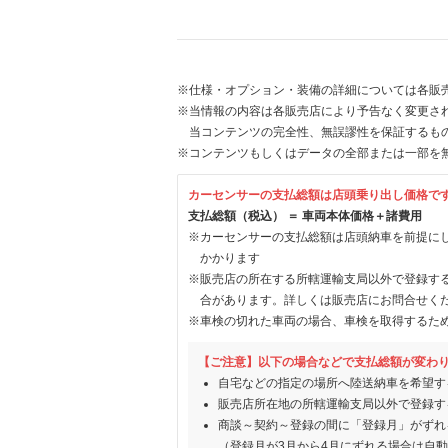
※仕様・オプション・装備の詳細については各販
※当情報の内容は各販売店により予告なく変更され
当コンテンツの完全性、無誤謬性を保証するも
※コンテンツもしくはデータの全部または一部を
カーセンサーの支払総額は店頭乗り出し価格で
支払総額（税込） ＝ 車両本体価格＋諸費用
※カーセンサーの支払総額は店頭納車を前提に
かかります
※販売店の所在する所轄運輸支局以外で登録す
合があります。詳しくは販売店にお問合せく
※車検の切れた車両の場合、車検を取得するた
【ご注意】以下の場合などで支払総額が変わ
自宅などの指定の場所へ陸送納車を希望す
販売店所在地の所轄運輸支局以外で登録す
商談～契約～登録の間に「登録月」がずれ
（登録月が3月から4月にずれる場合は自