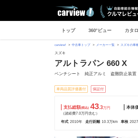
トップ
360°ビュー
カタ
carview!
中古車トップ
メーカー一覧
スズキの車
スズキ
アルトラパン 660 X
ベンチシート 純正アルミ 盗難防止装置
車両品質評価書付
保証付
43
支払総額
.3
本体
万円
(税込)
（諸経費7.0万円含む）
年式
2010年
走行距離
10.3万km
車検
202