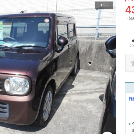
1
/
20
4
（諸
2
日