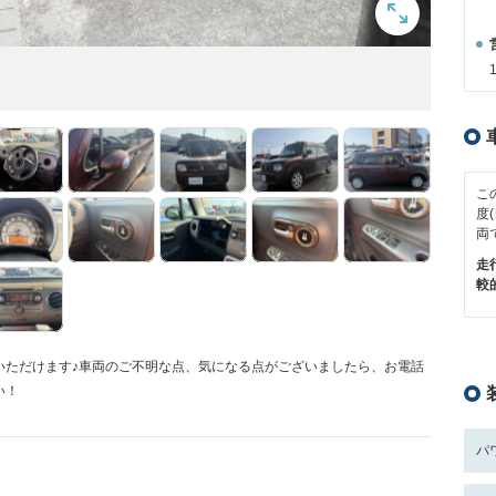
こ
度
両
走
較
いただけます♪車両のご不明な点、気になる点がございましたら、お電話
い！
パ