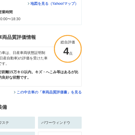
地図を見る（Yahoo!マップ）
営業時間
10:00〜18:30
車両品質評価情報
総合評価
総合評価
4
4
の車は、日産車両状態証明制
点
点
(日産自動車)の評価を受けた車
です。
行距離15万キロ以内。キズ・へこみ等はあるが比
的良好な状態です。
この中古車の「車両品質評価書」を見る
装備
ワステ
パワーウィンドウ