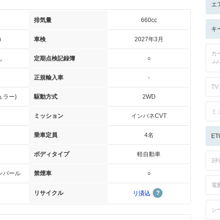
エ
排気量
660cc
キ
m
車検
2027年3月
カ
し
定期点検記録簿
○
-/-/-
正規輸入車
-
TV:
ュラー)
駆動方式
2WD
ミ
ミッション
インパネCVT
乗車定員
4名
ET
ボディタイプ
軽自動車
3
ンパール
禁煙車
○
電
リサイクル
リ済込
シ