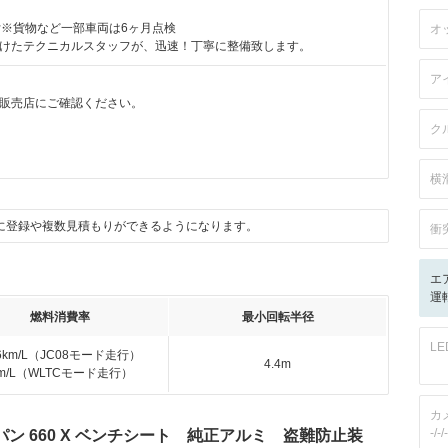
付※貨物など一部車両は6ヶ月点検
オ
けたテクニカルスタッフが、迅速！丁寧に整備致します。
ア
販売店にご確認ください。
ク
横
に登録や複数見積もりができるようになります。
衝
エ
運転
燃料消費率
最小回転半径
L
.6km/L（JC08モード走行）
4.4m
km/L（WLTCモード走行）
カ
-/-/-
ン 660 X ベンチシート 純正アルミ 盗難防止装