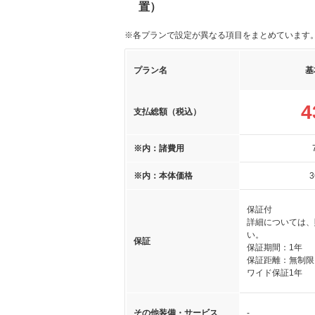
置）
※各プランで設定が異なる項目をまとめています
プラン名
基
4
支払総額（税込）
※内：諸費用
※内：本体価格
3
保証付
詳細については、
い。
保証
保証期間：1年
保証距離：無制限
ワイド保証1年
その他装備・サービス
-