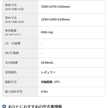
車体寸法
3395
×
1475
×
1525
mm
(全長×全幅×全高)
室内寸法
1295
×
1295
×
1240
mm
(全長×全幅×全高)
車両重量
650/-/-
kg
(AT×MT×CVT)
10・15燃費
-
WLTC燃費
-
JC08燃費
29.6km/L
使用燃料
レギュラー
駆動方式
前輪駆動（FF）
最小回転半径
4.4
m
あなたにおすすめの中古車情報