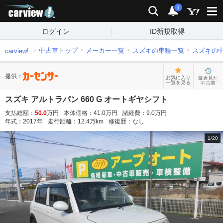
carview!
検索
通知
i
ログイン
ID新規取得
中古車トップ
メーカー一覧
スズキの車種一覧
スズキの
carview!
提供：
お気に入り
最近見た
一覧を見る
中古車
スズキ アルトラパン 660 G オートギヤシフト
支払総額：
50.0
万円
本体価格：
41.0
万円
諸経費：
9.0
万円
年式：
2017
年
走行距離：
12.4
万km
修復歴：
なし
1
/
20