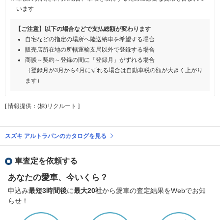
います
【ご注意】以下の場合などで支払総額が変わります
自宅などの指定の場所へ陸送納車を希望する場合
販売店所在地の所轄運輸支局以外で登録する場合
商談～契約～登録の間に「登録月」がずれる場合
（登録月が3月から4月にずれる場合は自動車税の額が大きく上がり
ます）
[ 情報提供：(株)リクルート ]
スズキ アルトラパンのカタログを見る
車査定を依頼する
あなたの愛車、今いくら？
申込み
最短3時間後
に
最大20社
から愛車の査定結果をWebでお知
らせ！