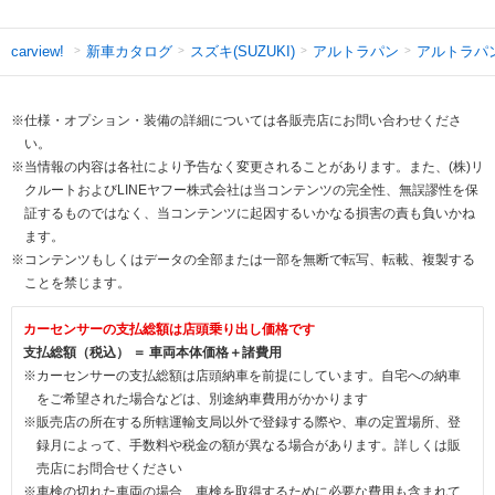
新車カタログ
スズキ(SUZUKI)
アルトラパン
アルトラパ
carview!
※仕様・オプション・装備の詳細については各販売店にお問い合わせくださ
い。
※当情報の内容は各社により予告なく変更されることがあります。また、(株)リ
クルートおよびLINEヤフー株式会社は当コンテンツの完全性、無誤謬性を保
証するものではなく、当コンテンツに起因するいかなる損害の責も負いかね
ます。
※コンテンツもしくはデータの全部または一部を無断で転写、転載、複製する
ことを禁じます。
カーセンサーの支払総額は店頭乗り出し価格です
支払総額（税込） ＝ 車両本体価格＋諸費用
※カーセンサーの支払総額は店頭納車を前提にしています。自宅への納車
をご希望された場合などは、別途納車費用がかかります
※販売店の所在する所轄運輸支局以外で登録する際や、車の定置場所、登
録月によって、手数料や税金の額が異なる場合があります。詳しくは販
売店にお問合せください
※車検の切れた車両の場合、車検を取得するために必要な費用も含まれて