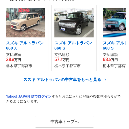
スズキ アルトラパン
スズキ アルトラパン
スズキ アルト
660 X
660 S
660 S
支払総額
支払総額
支払総額
29
57
68
.8
万円
.3
万円
.0
万円
栃木県宇都宮市
栃木県宇都宮市
栃木県宇都宮市
スズキ アルトラパンの中古車をもっと見る
Yahoo! JAPAN IDでログイン
するとお気に入りに登録や複数見積もりがで
きるようになります。
中古車トップへ