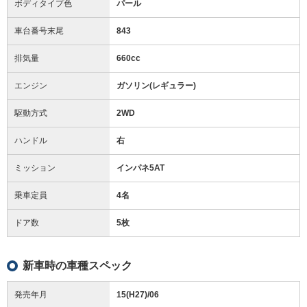
ボディタイプ色
パール
車台番号末尾
843
排気量
660cc
エンジン
ガソリン(レギュラー)
駆動方式
2WD
ハンドル
右
ミッション
インパネ5AT
乗車定員
4名
ドア数
5枚
新車時の車種スペック
発売年月
15(H27)/06