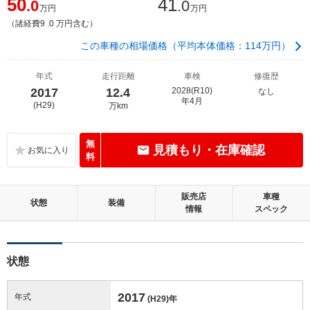
50
41
.0
.0
万円
万円
（諸経費9 .0 万円含む）
この車種の相場価格（平均本体価格：114万円）
年式
走行距離
車検
修復歴
2017
12.4
2028(R10)
なし
年4月
(H29)
万km
無
見積もり・在庫確認
料
販売店
車種
状態
装備
情報
スペック
状態
2017
年式
(H29)
年