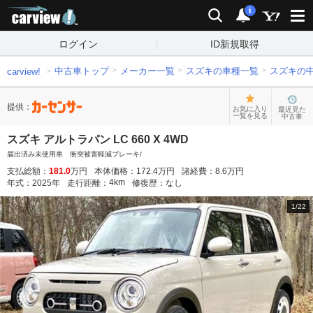
carview!
検索
通知
i
ログイン
ID新規取得
中古車トップ
メーカー一覧
スズキの車種一覧
スズキの
carview!
提供：
お気に入り
最近見た
一覧を見る
中古車
スズキ アルトラパン LC 660 X 4WD
届出済み未使用車 衝突被害軽減ブレーキ/
支払総額：
181.0
万円
本体価格：
172.4
万円
諸経費：
8.6
万円
4
km
年式：
2025
年
走行距離：
修復歴：
なし
1
/
22