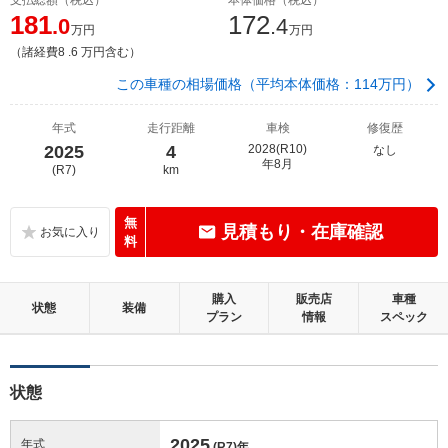
181
172
.0
.4
万円
万円
（諸経費8 .6 万円含む）
この車種の相場価格（平均本体価格：114万円）
年式
走行距離
車検
修復歴
2025
4
2028(R10)
なし
年8月
(R7)
km
無
見積もり・在庫確認
料
購入
販売店
車種
状態
装備
プラン
情報
スペック
状態
2025
年式
(R7)
年