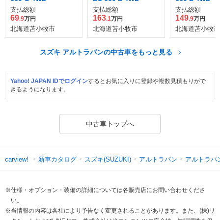
支払総額
支払総額
支払総額
69
163
149
.9
万円
.1
万円
.9
万円
北海道苫小牧市
北海道苫小牧市
北海道苫小牧市
スズキ アルトラパンの中古車をもっと見る
Yahoo! JAPAN IDでログイン
するとお気に入りに登録や複数見積もりがで
きるようになります。
中古車トップへ
新車カタログ
スズキ(SUZUKI)
アルトラパン
アルトラパ
carview!
※仕様・オプション・装備の詳細については各販売店にお問い合わせくださ
い。
※当情報の内容は各社により予告なく変更されることがあります。また、(株)リ