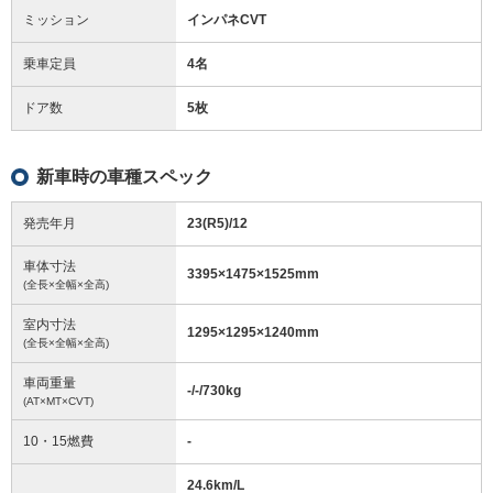
ミッション
インパネCVT
乗車定員
4名
ドア数
5枚
新車時の車種スペック
発売年月
23(R5)/12
車体寸法
3395
×
1475
×
1525
mm
(全長×全幅×全高)
室内寸法
1295
×
1295
×
1240
mm
(全長×全幅×全高)
車両重量
-/-/730
kg
(AT×MT×CVT)
10・15燃費
-
24.6km/L