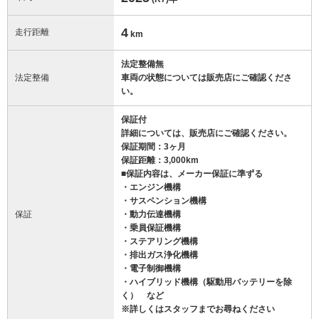
4
走行距離
km
法定整備無
法定整備
車両の状態については販売店にご確認くださ
い。
保証付
詳細については、販売店にご確認ください。
保証期間：3ヶ月
保証距離：3,000km
■保証内容は、メーカー保証に準ずる
・エンジン機構
・サスペンション機構
保証
・動力伝達機構
・乗員保証機構
・ステアリング機構
・排出ガス浄化機構
・電子制御機構
・ハイブリッド機構（駆動用バッテリーを除
く） など
※詳しくはスタッフまでお尋ねください