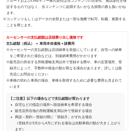
クルートおよびLINEヤフー株式会社は当コンテンツの完全性、無誤謬性を保
証するものではなく、当コンテンツに起因するいかなる損害の責も負いかね
ます。
※コンテンツもしくはデータの全部または一部を無断で転写、転載、複製する
ことを禁じます。
カーセンサーの支払総額は店頭乗り出し価格です
支払総額（税込） ＝ 車両本体価格＋諸費用
※カーセンサーの支払総額は店頭納車を前提にしています。自宅への納車
をご希望された場合などは、別途納車費用がかかります
※販売店の所在する所轄運輸支局以外で登録する際や、車の定置場所、登
録月によって、手数料や税金の額が異なる場合があります。詳しくは販
売店にお問合せください
※車検の切れた車両の場合、車検を取得するために必要な費用も含まれて
います
【ご注意】以下の場合などで支払総額が変わります
自宅などの指定の場所へ陸送納車を希望する場合
販売店所在地の所轄運輸支局以外で登録する場合
商談～契約～登録の間に「登録月」がずれる場合
（登録月が3月から4月にずれる場合は自動車税の額が大きく上がり
ます）