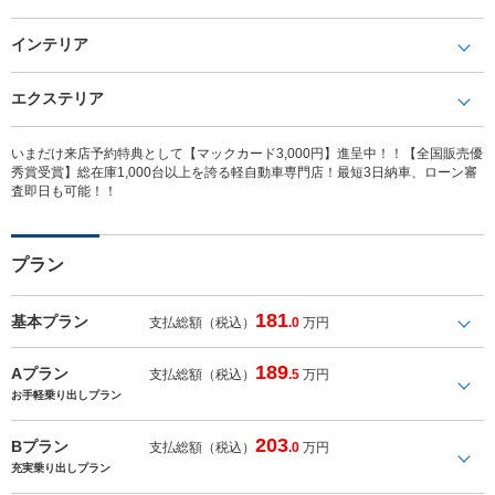
インテリア
エクステリア
いまだけ来店予約特典として【マックカード3,000円】進呈中！！【全国販売優
秀賞受賞】総在庫1,000台以上を誇る軽自動車専門店！最短3日納車、ローン審
査即日も可能！！
プラン
181
基本プラン
支払総額（税込）
.0
万円
189
Aプラン
支払総額（税込）
.5
万円
お手軽乗り出しプラン
203
Bプラン
支払総額（税込）
.0
万円
充実乗り出しプラン