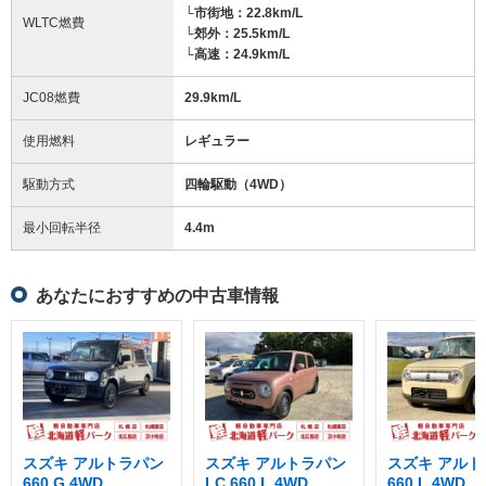
└市街地：22.8km/L
WLTC燃費
└郊外：25.5km/L
└高速：24.9km/L
JC08燃費
29.9km/L
使用燃料
レギュラー
駆動方式
四輪駆動（4WD）
最小回転半径
4.4
m
あなたにおすすめの中古車情報
スズキ アルトラパン
スズキ アルトラパン
スズキ アルト
660 G 4WD
LC 660 L 4WD
660 L 4WD