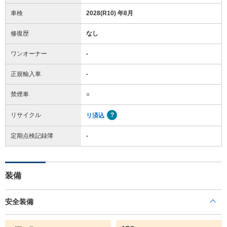
車検
2028(R10) 年8月
修復歴
なし
ワンオーナー
-
正規輸入車
-
禁煙車
○
リサイクル
リ済込
定期点検記録簿
-
装備
安全装備