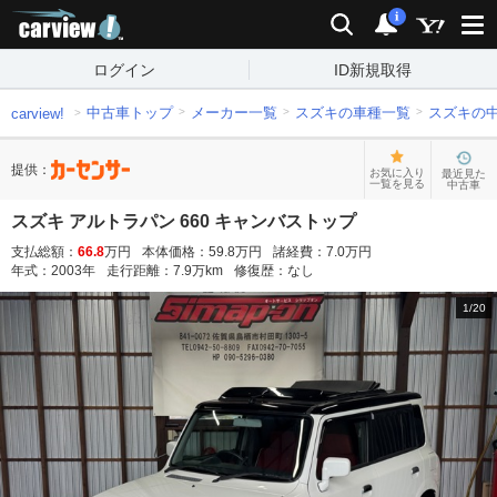
carview!
検索
通知
i
ログイン
ID新規取得
中古車トップ
メーカー一覧
スズキの車種一覧
スズキの
carview!
提供：
お気に入り
最近見た
一覧を見る
中古車
スズキ アルトラパン 660 キャンバストップ
支払総額：
66.8
万円
本体価格：
59.8
万円
諸経費：
7.0
万円
年式：
2003
年
走行距離：
7.9
万km
修復歴：
なし
1
/
20