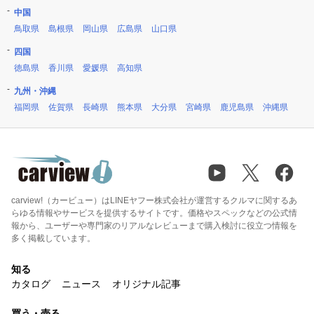
中国
鳥取県
島根県
岡山県
広島県
山口県
四国
徳島県
香川県
愛媛県
高知県
九州・沖縄
福岡県
佐賀県
長崎県
熊本県
大分県
宮崎県
鹿児島県
沖縄県
carview!（カービュー）はLINEヤフー株式会社が運営するクルマに関するあ
らゆる情報やサービスを提供するサイトです。価格やスペックなどの公式情
報から、ユーザーや専門家のリアルなレビューまで購入検討に役立つ情報を
多く掲載しています。
知る
カタログ
ニュース
オリジナル記事
買う・売る