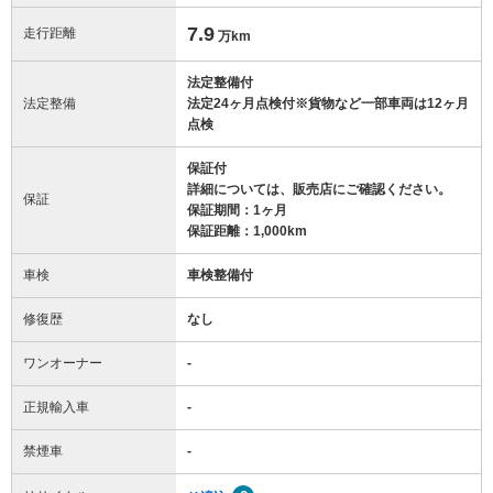
7.9
走行距離
万km
法定整備付
法定整備
法定24ヶ月点検付※貨物など一部車両は12ヶ月
点検
保証付
詳細については、販売店にご確認ください。
保証
保証期間：1ヶ月
保証距離：1,000km
車検
車検整備付
修復歴
なし
ワンオーナー
-
正規輸入車
-
禁煙車
-