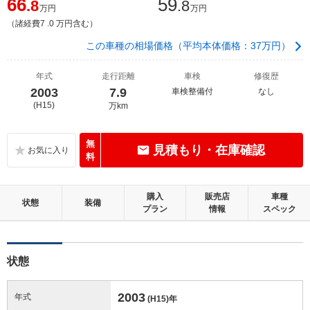
66
59
.8
.8
万円
万円
（諸経費7 .0 万円含む）
この車種の相場価格（平均本体価格：37万円）
年式
走行距離
車検
修復歴
2003
7.9
車検整備付
なし
(H15)
万km
無
見積もり・在庫確認
料
購入
販売店
車種
状態
装備
プラン
情報
スペック
状態
2003
年式
(H15)
年