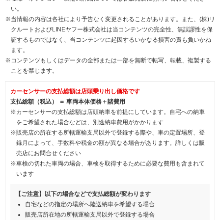
い。
※当情報の内容は各社により予告なく変更されることがあります。また、(株)リ
クルートおよびLINEヤフー株式会社は当コンテンツの完全性、無誤謬性を保
証するものではなく、当コンテンツに起因するいかなる損害の責も負いかね
ます。
※コンテンツもしくはデータの全部または一部を無断で転写、転載、複製する
ことを禁じます。
カーセンサーの支払総額は店頭乗り出し価格です
支払総額（税込） ＝ 車両本体価格＋諸費用
※カーセンサーの支払総額は店頭納車を前提にしています。自宅への納車
をご希望された場合などは、別途納車費用がかかります
※販売店の所在する所轄運輸支局以外で登録する際や、車の定置場所、登
録月によって、手数料や税金の額が異なる場合があります。詳しくは販
売店にお問合せください
※車検の切れた車両の場合、車検を取得するために必要な費用も含まれて
います
【ご注意】以下の場合などで支払総額が変わります
自宅などの指定の場所へ陸送納車を希望する場合
販売店所在地の所轄運輸支局以外で登録する場合