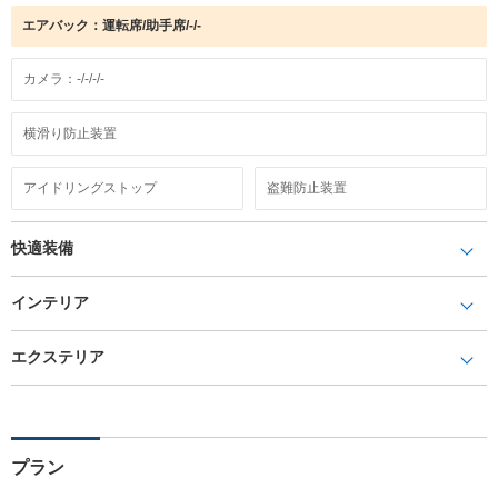
エアバック：運転席/助手席/-/-
カメラ：-/-/-/-
横滑り防止装置
アイドリングストップ
盗難防止装置
快適装備
インテリア
エクステリア
プラン