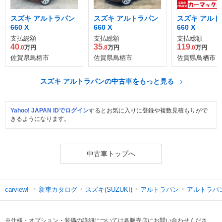
スズキ アルトラパン
スズキ アルトラパン
スズキ アルト
660 X
660 X
660 X
支払総額
支払総額
支払総額
40
35
119
.0
万円
.8
万円
.0
万円
佐賀県鳥栖市
佐賀県鳥栖市
佐賀県鳥栖市
スズキ アルトラパンの中古車をもっと見る
Yahoo! JAPAN IDでログイン
するとお気に入りに登録や複数見積もりがで
きるようになります。
中古車トップへ
新車カタログ
スズキ(SUZUKI)
アルトラパン
アルトラパ
carview!
※仕様・オプション・装備の詳細については各販売店にお問い合わせくださ