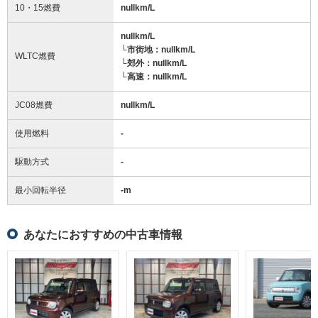
10・15燃費
nullkm/L
nullkm/L
└市街地：nullkm/L
WLTC燃費
└郊外：nullkm/L
└高速：nullkm/L
JC08燃費
nullkm/L
使用燃料
-
駆動方式
-
最小回転半径
-
m
あなたにおすすめの中古車情報