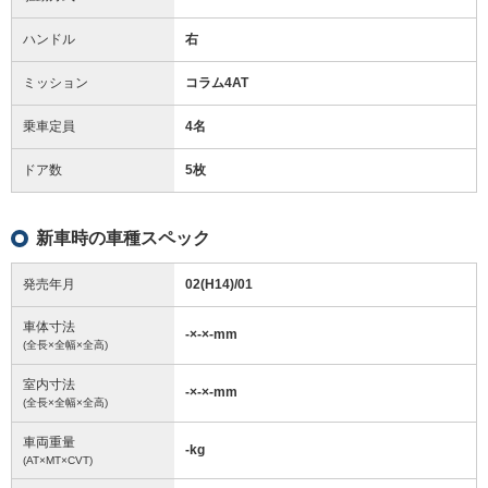
ハンドル
右
ミッション
コラム4AT
乗車定員
4名
ドア数
5枚
新車時の車種スペック
発売年月
02(H14)/01
車体寸法
-
×
-
×
-
mm
(全長×全幅×全高)
室内寸法
-
×
-
×
-
mm
(全長×全幅×全高)
車両重量
-
kg
(AT×MT×CVT)