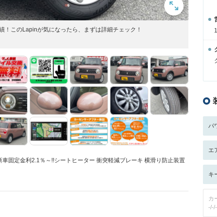
の実績！このLapinが気になったら、まずは詳細チェック！
パ
エ
固定金利2.1％～!!シートヒーター 衝突軽減ブレーキ 横滑り防止装置
キ
カ
-/-/-