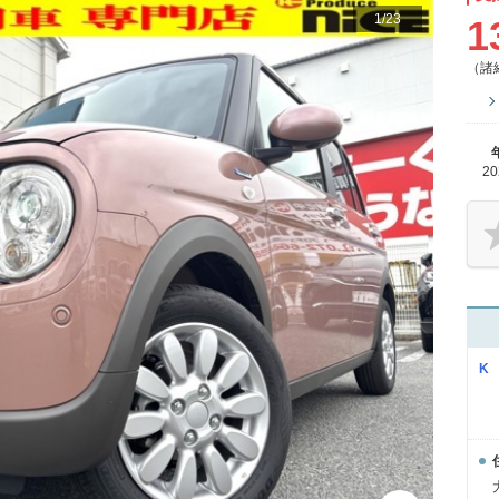
1
/
23
1
（諸
2
K 