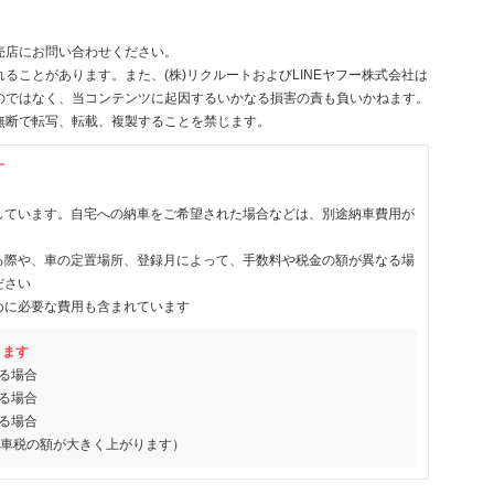
売店にお問い合わせください。
ることがあります。また、(株)リクルートおよびLINEヤフー株式会社は
のではなく、当コンテンツに起因するいかなる損害の責も負いかねます。
無断で転写、転載、複製することを禁じます。
す
しています。自宅への納車をご希望された場合などは、別途納車費用が
る際や、車の定置場所、登録月によって、手数料や税金の額が異なる場
ださい
めに必要な費用も含まれています
ります
る場合
る場合
る場合
動車税の額が大きく上がります）