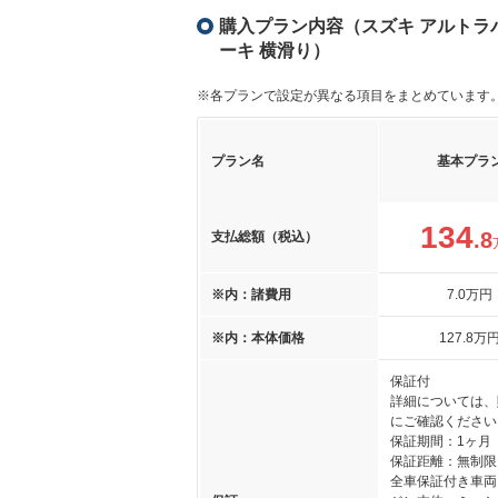
購入プラン内容（スズキ アルトラパン
ーキ 横滑り）
※各プランで設定が異なる項目をまとめています
プラン名
基本プラ
134
.8
支払総額（税込）
※内：諸費用
7
.0
万円
※内：本体価格
127
.8
万
保証付
詳細については、
にご確認ください
保証期間：1ヶ月
保証距離：無制限
全車保証付き車両