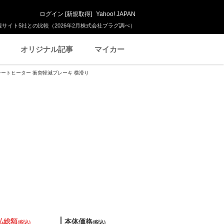
ログイン
[
新規取得
]
Yahoo! JAPAN
サイト5社との比較（2026年2月株式会社プラグ調べ）
オリジナル記事
マイカー
 シートヒーター 衝突軽減ブレーキ 横滑り
払総額
本体価格
(税込)
(税込)