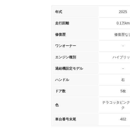
年式
2025
走行距離
0.1万km
修復歴
修復歴な
ワンオーナー
-
エンジン種別
ハイブリッ
過給機設定モデル
-
ハンドル
右
ドア数
5枚
テラコッタピンク
色
ク
車台番号末尾
402