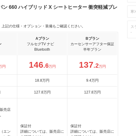
 660 ハイブリッド X シートヒーター 衝突軽減ブレ
寒
。上記の仕様・オプション・装備もご確認ください。
ス
-
Aプラン
Bプラン
ン
フルセグTV ナビ
カーセンサーアフター保証
Bluetooth
半年プラン
146
137
.6
.2
万円
万円
万円
18
.8
万円
9
.4
万円
円
127
.8
万円
127
.8
万円
販売店
。
保証付
保証付
（エン
詳細については、販売店に
詳細については、販売店に