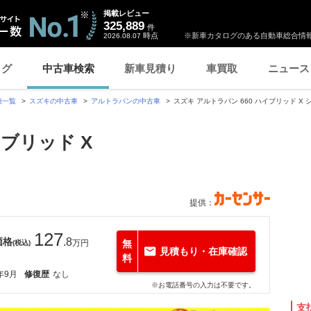
掲載レビュー
325,889
件
時点
※新車カタログのある自動車総合情報
2026.08.07
ログ
中古車検索
新車見積り
車買取
ニュース
種一覧
スズキの中古車
アルトラパンの中古車
スズキ アルトラパン 660 ハイブリッド X
イブリッド X
提供：
127
価格
.8
万円
無
(税込)
見積もり・在庫確認
料
年9月
修復歴
なし
※お電話番号の入力は不要です。
支