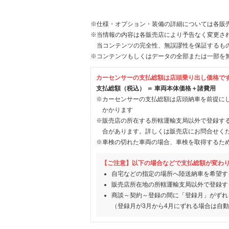
※仕様・オプション・装備の詳細については各販
※当情報の内容は各販売店により予告なく変更され
当コンテンツの完全性、無誤謬性を保証するも
※コンテンツもしくはデータの全部または一部を
カーセンサーの支払総額は店頭乗り出し価格で
支払総額（税込） ＝ 車両本体価格＋諸費用
※カーセンサーの支払総額は店頭納車を前提に
かかります
※販売店の所在する所轄運輸支局以外で登録す
合があります。詳しくは販売店にお問合せく
※車検の切れた車両の場合、車検を取得するた
【ご注意】以下の場合などで支払総額が変わ
自宅などの指定の場所へ陸送納車を希望す
販売店所在地の所轄運輸支局以外で登録す
商談～契約～登録の間に「登録月」がずれ
（登録月が3月から4月にずれる場合は自