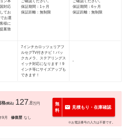
ョン本
ご確認ください。
ご確認ください。
国対応
保証期間：1ヶ月
保証期間：6ヶ月
してお
保証距離：無制限
保証距離：無制限
年でお選
客様に
提案致
7インチカロッツェリアフ
ルセグTV付きナビ！バッ
クカメラ、ステアリングス
-
イッチ対応になります！9
インチ等にサイズアップも
できます！
127
価格
.8
万円
無
(税込)
見積もり・在庫確認
料
年9月
修復歴
なし
※お電話番号の入力は不要です。