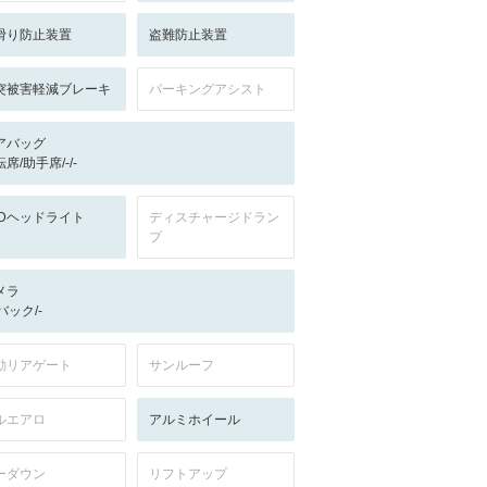
滑り防止装置
盗難防止装置
突被害軽減ブレーキ
パーキングアシスト
アバッグ
席/助手席/-/-
EDヘッドライト
ディスチャージドラン
プ
メラ
-/バック/-
動リアゲート
サンルーフ
ルエアロ
アルミホイール
ーダウン
リフトアップ