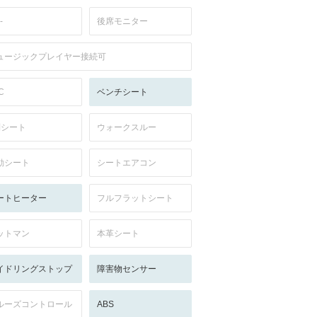
-
後席モニター
ュージックプレイヤー接続可
C
ベンチシート
列シート
ウォークスルー
動シート
シートエアコン
ートヒーター
フルフラットシート
ットマン
本革シート
イドリングストップ
障害物センサー
ルーズコントロール
ABS