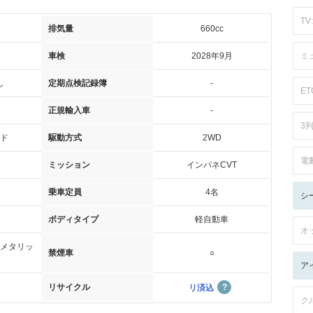
TV:
排気量
660cc
車検
2028年9月
ミ
し
定期点検記録簿
-
ET
正規輸入車
-
3
ド
駆動方式
2WD
電
ミッション
インパネCVT
乗車定員
4名
シ
ボディタイプ
軽自動車
オ
メタリッ
禁煙車
○
ア
リサイクル
リ済込
ク