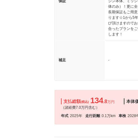
保証
ジン本体、ミッシ
体のみ）！更に全
長期保証もご用意
ります☆1から5
び頂けますのでお
合ったプランをご
します！
補足
-
134
支払総額
.8
本体
万円
(税込)
（諸経費7.0万円含む）
年式
2025年
走行距離
0.1万km
車検
2028