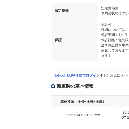
法定整備無
法定整備
車両の状態につい
保証付
詳細については、
保証期間：1ヶ月
保証
保証距離：無制限
全車保証付き車両
用意しております
ます！
Yahoo! JAPAN IDでログイン
するとお気に入り
新車時の基本情報
車体寸法（全長×全幅×全高）
32
3395×1475×1525mm
27