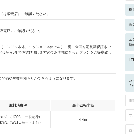
横
ては販売店にご確認ください。
衝
販売店にご確認ください。
エ
運転
（エンジン本体、ミッション本体のみ）！更に全国対応長期保証もご
☆1から5年でお選び頂けますのでお客様に合ったプランをご提案致し
L
に登録や複数見積もりができるようになります。
カ
-/
電
燃料消費率
最小回転半径
フ
.9km/L（JC08モード走行）
4.4m
.3km/L（WLTCモード走行）
ロ