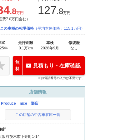
34
127
.8
.8
万円
万円
経費7.0万円含む）
この車種の相場価格
（平均本体価格：115.1万円）
年式
走行距離
車検
修復歴
025年
0.1万km
2028年9月
なし
無
見積もり・在庫確認
料
※お電話番号の入力は不要です。
店舗情報
Produce nice 郡店
この店舗の中古車在庫一覧
住所
大阪府茨木市下井町1-14