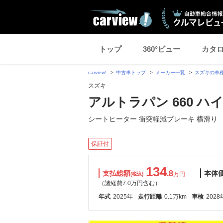
トップ
360°ビュー
カタ
carview!
中古車トップ
メーカー一覧
スズキの車
スズキ
アルトラパン 660 ハ
シートヒーター 衝突軽減ブレーキ 横滑り
保証付
134
支払総額
.8
本体
万円
(税込)
（諸経費7.0万円含む）
年式
2025年
走行距離
0.1万km
車検
2028