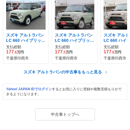
スズキ アルトラパン
スズキ アルトラパン
スズキ アルト
LC 660 ハイブリッド
LC 660 ハイブリッド
LC 660 ハ
X
X
X
支払総額
支払総額
支払総額
177
177
177
.6
万円
.5
万円
.6
万円
千葉県印西市
千葉県印西市
千葉県印西市
スズキ アルトラパンの中古車をもっと見る
Yahoo! JAPAN IDでログイン
するとお気に入りに登録や複数見積もりがで
きるようになります。
中古車トップへ