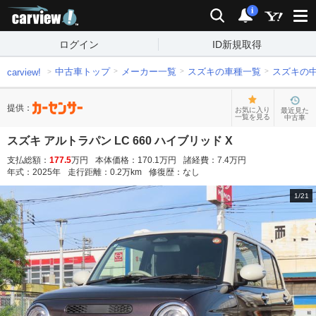
carview!
検索
通知
i
ログイン
ID新規取得
中古車トップ
メーカー一覧
スズキの車種一覧
スズキの
carview!
提供：
お気に入り
最近見た
一覧を見る
中古車
スズキ アルトラパン LC 660 ハイブリッド X
支払総額：
177.5
万円
本体価格：
170.1
万円
諸経費：
7.4
万円
年式：
2025
年
走行距離：
0.2
万km
修復歴：
なし
1
/
21