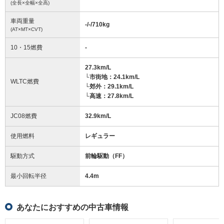
(全長×全幅×全高)
車両重量
-/-/710
kg
(AT×MT×CVT)
10・15燃費
-
27.3km/L
└市街地：24.1km/L
WLTC燃費
└郊外：29.1km/L
└高速：27.8km/L
JC08燃費
32.9km/L
使用燃料
レギュラー
駆動方式
前輪駆動（FF）
最小回転半径
4.4
m
あなたにおすすめの中古車情報