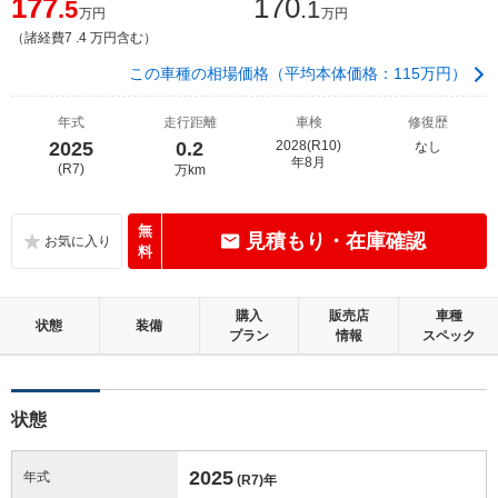
177
170
.5
.1
万円
万円
（諸経費7 .4 万円含む）
この車種の相場価格（平均本体価格：115万円）
年式
走行距離
車検
修復歴
2025
0.2
2028(R10)
なし
年8月
(R7)
万km
無
見積もり・在庫確認
料
購入
販売店
車種
状態
装備
プラン
情報
スペック
状態
2025
年式
(R7)
年