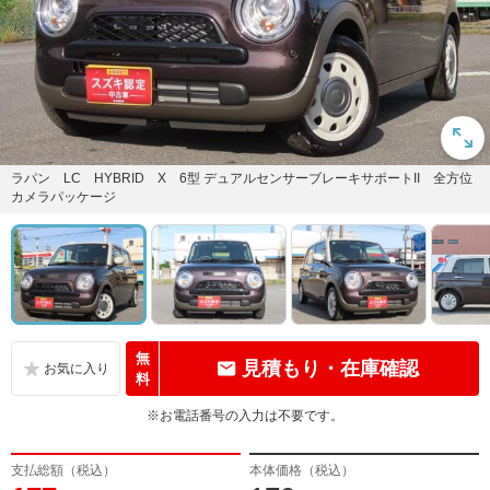
ラパン LC HYBRID X 6型 デュアルセンサーブレーキサポートII 全方位
カメラパッケージ
無
見積もり・在庫確認
料
※お電話番号の入力は不要です。
支払総額（税込）
本体価格（税込）