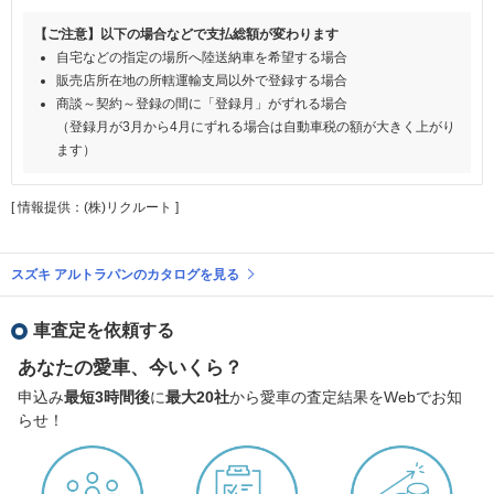
【ご注意】以下の場合などで支払総額が変わります
自宅などの指定の場所へ陸送納車を希望する場合
販売店所在地の所轄運輸支局以外で登録する場合
商談～契約～登録の間に「登録月」がずれる場合
（登録月が3月から4月にずれる場合は自動車税の額が大きく上がり
ます）
[ 情報提供：(株)リクルート ]
スズキ アルトラパンのカタログを見る
車査定を依頼する
あなたの愛車、今いくら？
申込み
最短3時間後
に
最大20社
から愛車の査定結果をWebでお知
らせ！