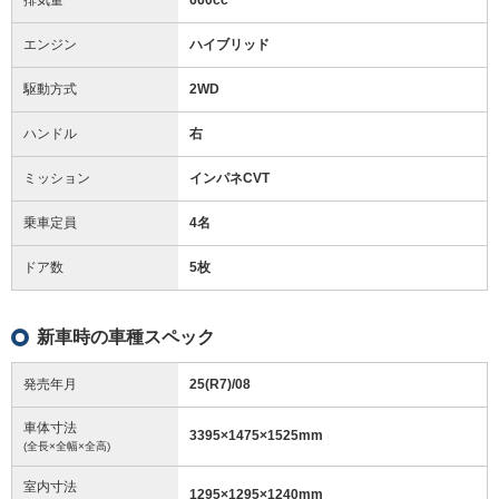
エンジン
ハイブリッド
駆動方式
2WD
ハンドル
右
ミッション
インパネCVT
乗車定員
4名
ドア数
5枚
新車時の車種スペック
発売年月
25(R7)/08
車体寸法
3395
×
1475
×
1525
mm
(全長×全幅×全高)
室内寸法
1295
×
1295
×
1240
mm