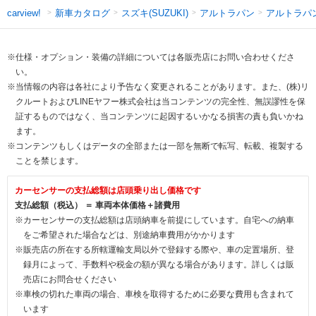
新車カタログ
スズキ(SUZUKI)
アルトラパン
アルトラパ
carview!
※仕様・オプション・装備の詳細については各販売店にお問い合わせくださ
い。
※当情報の内容は各社により予告なく変更されることがあります。また、(株)リ
クルートおよびLINEヤフー株式会社は当コンテンツの完全性、無誤謬性を保
証するものではなく、当コンテンツに起因するいかなる損害の責も負いかね
ます。
※コンテンツもしくはデータの全部または一部を無断で転写、転載、複製する
ことを禁じます。
カーセンサーの支払総額は店頭乗り出し価格です
支払総額（税込） ＝ 車両本体価格＋諸費用
※カーセンサーの支払総額は店頭納車を前提にしています。自宅への納車
をご希望された場合などは、別途納車費用がかかります
※販売店の所在する所轄運輸支局以外で登録する際や、車の定置場所、登
録月によって、手数料や税金の額が異なる場合があります。詳しくは販
売店にお問合せください
※車検の切れた車両の場合、車検を取得するために必要な費用も含まれて
います