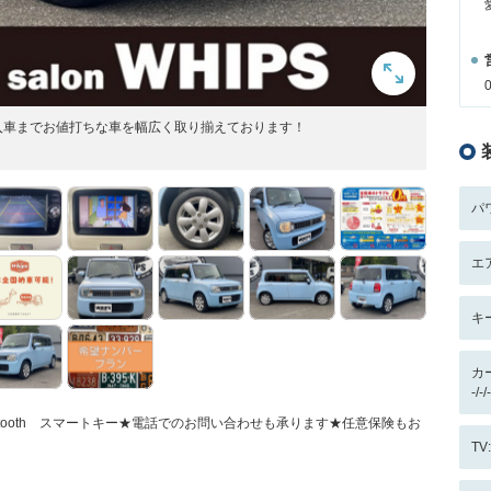
入車までお値打ちな車を幅広く取り揃えております！
パ
エ
キ
カ
-/
etooth スマートキー★電話でのお問い合わせも承ります★任意保険もお
T