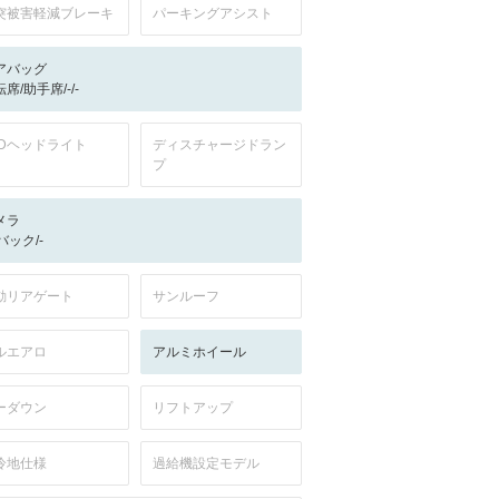
突被害軽減ブレーキ
パーキングアシスト
アバッグ
席/助手席/-/-
EDヘッドライト
ディスチャージドラン
プ
メラ
-/バック/-
動リアゲート
サンルーフ
ルエアロ
アルミホイール
ーダウン
リフトアップ
冷地仕様
過給機設定モデル