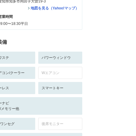
愛知県知多市岡田字大曽19-3
地図を見る（Yahoo!マップ）
営業時間
09:00〜18:30平日
装備
ワステ
パワーウィンドウ
アコン/クーラー
Wエアコン
ーレス
スマートキー
ーナビ
-/-/メモリー他
V:ワンセグ
後席モニター