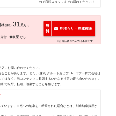
ので店頭スタッフまでお尋ねください！
31
価格
.8
万円
無
(税込)
見積もり・在庫確認
料
整備付
修復歴
なし
※お電話番号の入力は不要です。
売店にお問い合わせください。
ることがあります。また、(株)リクルートおよびLINEヤフー株式会社は
のではなく、当コンテンツに起因するいかなる損害の責も負いかねます。
無断で転写、転載、複製することを禁じます。
す
しています。自宅への納車をご希望された場合などは、別途納車費用が