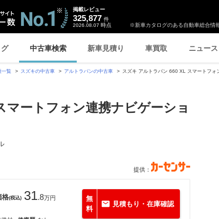
掲載レビュー
325,877
件
時点
※新車カタログのある自動車総合情報
2026.08.07
ログ
中古車検索
新車見積り
車買取
ニュース
種一覧
スズキの中古車
アルトラパンの中古車
スズキ アルトラパン 660 XL スマート
XL スマートフォン連携ナビゲーショ
ル
提供：
31
価格
.8
万円
無
(税込)
見積もり・在庫確認
料