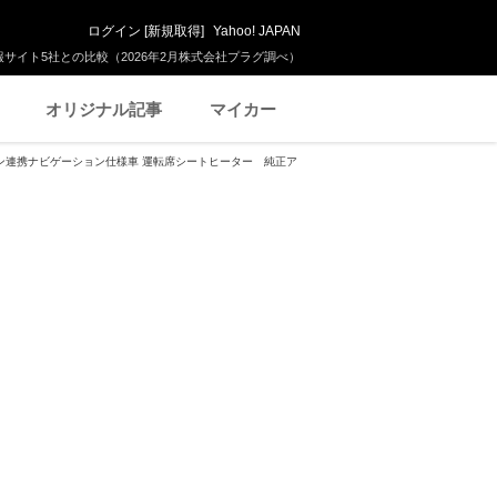
ログイン
[
新規取得
]
Yahoo! JAPAN
サイト5社との比較（2026年2月株式会社プラグ調べ）
オリジナル記事
マイカー
フォン連携ナビゲーション仕様車 運転席シートヒーター 純正ア