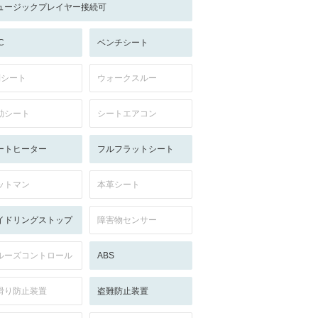
ュージックプレイヤー接続可
C
ベンチシート
列シート
ウォークスルー
動シート
シートエアコン
ートヒーター
フルフラットシート
ットマン
本革シート
イドリングストップ
障害物センサー
ルーズコントロール
ABS
滑り防止装置
盗難防止装置