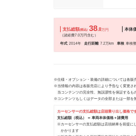
38
支払総額
.8
本体
万円
(税込)
（諸経費7.0万円含む）
年式
2014年
走行距離
7.2万km
車検
車検
※仕様・オプション・装備の詳細については各販
※当情報の内容は各販売店により予告なく変更され
当コンテンツの完全性、無誤謬性を保証するも
※コンテンツもしくはデータの全部または一部を
カーセンサーの支払総額は店頭乗り出し価格で
支払総額（税込） ＝ 車両本体価格＋諸費用
※カーセンサーの支払総額は店頭納車を前提に
かかります