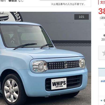
整備付
修復歴
なし
支
※お電話番号の入力は不要です。
3
1
/
21
（諸
2
a