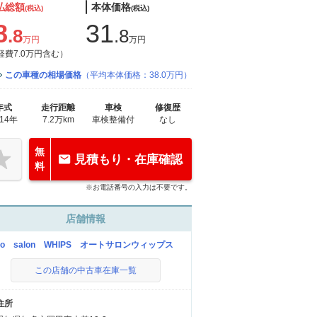
払総額
本体価格
(税込)
(税込)
8
31
.8
.8
万円
万円
経費7.0万円含む）
この車種の相場価格
（平均本体価格：38.0万円）
年式
走行距離
車検
修復歴
014年
7.2万km
車検整備付
なし
無
見積もり・在庫確認
料
※お電話番号の入力は不要です。
店舗情報
uto salon WHIPS オートサロンウィップス
この店舗の中古車在庫一覧
住所