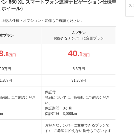
ン 660 XL スマートフォン連携ナビゲーション仕様車
ス
ミホイール）
-
。上記の仕様・オプション・装備もご確認ください。
Aプラン
本プラン
お好きなナンバーに変更プラン
8
40
.8
.1
万円
万円
7
.0
万円
8
.3
万円
1
.8
万円
31
.8
万円
保証付
販売店にご確認くださ
詳細については、販売店にご確認くださ
い。
保証期間：3ヶ月
km
保証距離：3,000km
お好きなナンバーに変更できるプランで
す♪ ご希望に沿えない番号もございます