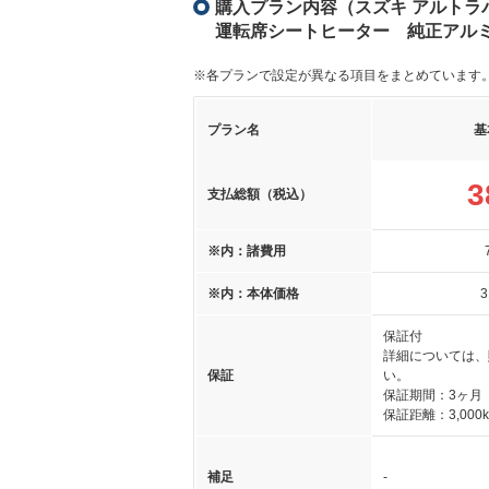
購入プラン内容（スズキ アルトラパ
運転席シートヒーター 純正アル
※各プランで設定が異なる項目をまとめています
プラン名
基
3
支払総額（税込）
※内：諸費用
※内：本体価格
3
保証付
詳細については、
保証
い。
保証期間：3ヶ月
保証距離：3,000
補足
-