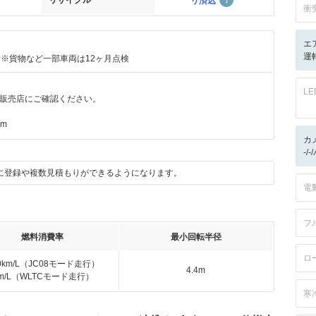
リサイクル
リ済込
衝
エ
運転
付※貨物など一部車両は12ヶ月点検
L
販売店にご確認ください。
km
カ
-/
に登録や複数見積もりができるようになります。
電
フ
燃料消費率
最小回転半径
ロ
.0km/L（JC08モード走行）
4.4m
km/L（WLTCモード走行）
寒