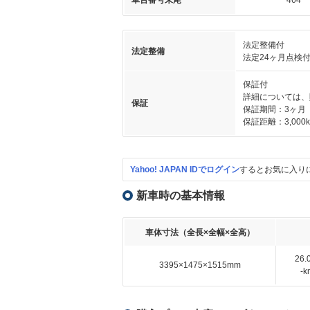
車台番号末尾
464
法定整備付
法定整備
法定24ヶ月点検
保証付
詳細については、
保証
保証期間：3ヶ月
保証距離：3,000
Yahoo! JAPAN IDでログイン
するとお気に入り
新車時の基本情報
車体寸法（全長×全幅×全高）
26
3395×1475×1515mm
-