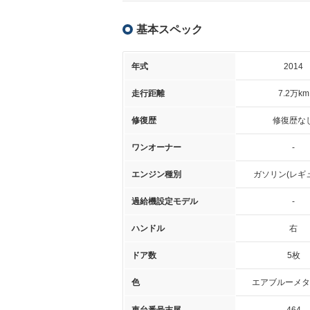
基本スペック
年式
2014
走行距離
7.2万km
修復歴
修復歴な
ワンオーナー
-
エンジン種別
ガソリン(レギ
過給機設定モデル
-
ハンドル
右
ドア数
5枚
色
エアブルーメタ