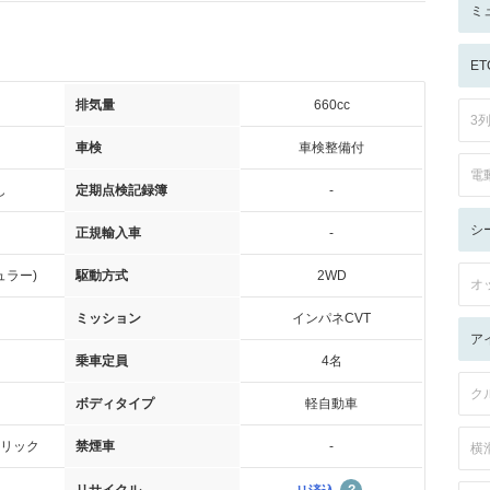
ミ
ET
排気量
660cc
3
車検
車検整備付
電
し
定期点検記録簿
-
シ
正規輸入車
-
ュラー)
駆動方式
2WD
オ
ミッション
インパネCVT
ア
乗車定員
4名
ク
ボディタイプ
軽自動車
リック
禁煙車
-
横