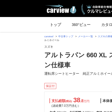
トップ
360°ビュー
カタ
carview!
中古車トップ
メーカー一覧
スズキの車
ルミホイール
スズキ
アルトラパン 660 
ン仕様車
運転席シートヒーター 純正アルミホイー
保証付
38
支払総額
.8
本体
万円
(税込)
（諸経費7.0万円含む）