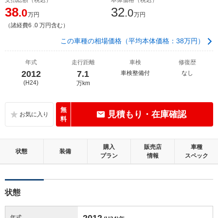
38
32
.0
.0
万円
万円
（諸経費6 .0 万円含む）
この車種の相場価格（平均本体価格：38万円）
年式
走行距離
車検
修復歴
2012
7.1
車検整備付
なし
(H24)
万km
無
見積もり・在庫確認
料
購入
販売店
車種
状態
装備
プラン
情報
スペック
状態
2012
年式