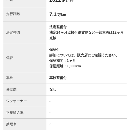
(H24)
年
7.1
走行距離
万km
法定整備付
法定整備
法定24ヶ月点検付※貨物など一部車両は12ヶ月
点検
保証付
詳細については、販売店にご確認ください。
保証
保証期間：1ヶ月
保証距離：1,000km
車検
車検整備付
修復歴
なし
ワンオーナー
-
正規輸入車
-
禁煙車
○