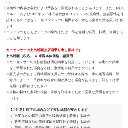
い。
※当情報の内容は各社により予告なく変更されることがあります。また、(株)リ
クルートおよびLINEヤフー株式会社は当コンテンツの完全性、無誤謬性を保
証するものではなく、当コンテンツに起因するいかなる損害の責も負いかね
ます。
※コンテンツもしくはデータの全部または一部を無断で転写、転載、複製する
ことを禁じます。
カーセンサーの支払総額は店頭乗り出し価格です
支払総額（税込） ＝ 車両本体価格＋諸費用
※カーセンサーの支払総額は店頭納車を前提にしています。自宅への納車
をご希望された場合などは、別途納車費用がかかります
※販売店の所在する所轄運輸支局以外で登録する際や、車の定置場所、登
録月によって、手数料や税金の額が異なる場合があります。詳しくは販
売店にお問合せください
※車検の切れた車両の場合、車検を取得するために必要な費用も含まれて
います
【ご注意】以下の場合などで支払総額が変わります
自宅などの指定の場所へ陸送納車を希望する場合
販売店所在地の所轄運輸支局以外で登録する場合
商談～契約～登録の間に「登録月」がずれる場合