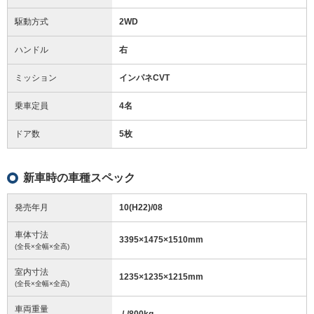
駆動方式
2WD
ハンドル
右
ミッション
インパネCVT
乗車定員
4名
ドア数
5枚
新車時の車種スペック
発売年月
10(H22)/08
車体寸法
3395
×
1475
×
1510
mm
(全長×全幅×全高)
室内寸法
1235
×
1235
×
1215
mm
(全長×全幅×全高)
車両重量
-/-/800
kg