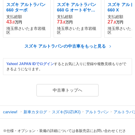
スズキ アルトラパン
スズキ アルトラパン
スズキ アルト
660 ターボ
660 G オートギヤシ
660 X
フト
支払総額
支払総額
支払総額
43
73
27
.0
万円
.8
万円
.8
万円
埼玉県さいたま市岩槻
埼玉県さいたま市岩槻
埼玉県さいたま
区
区
区
スズキ アルトラパンの中古車をもっと見る
Yahoo! JAPAN IDでログイン
するとお気に入りに登録や複数見積もりがで
きるようになります。
中古車トップへ
新車カタログ
スズキ(SUZUKI)
アルトラパン
アルトラパ
carview!
※仕様・オプション・装備の詳細については各販売店にお問い合わせくださ