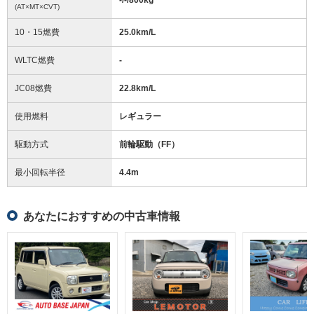
(AT×MT×CVT)
10・15燃費
25.0km/L
WLTC燃費
-
JC08燃費
22.8km/L
使用燃料
レギュラー
駆動方式
前輪駆動（FF）
最小回転半径
4.4
m
あなたにおすすめの中古車情報