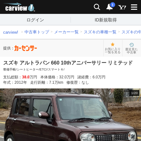
carview!
検索
通知
i
ログイン
ID新規取得
中古車トップ
メーカー一覧
スズキの車種一覧
スズキの
carview!
提供：
お気に入り
最近見た
一覧を見る
中古車
スズキ アルトラパン 660 10thアニバーサリー リミテッド
整備手帳/シートヒーター/ETC//スマートキ/
支払総額：
38.0
万円
本体価格：
32.0
万円
諸経費：
6.0
万円
年式：
2012
年
走行距離：
7.1
万km
修復歴：
なし
1
/
20