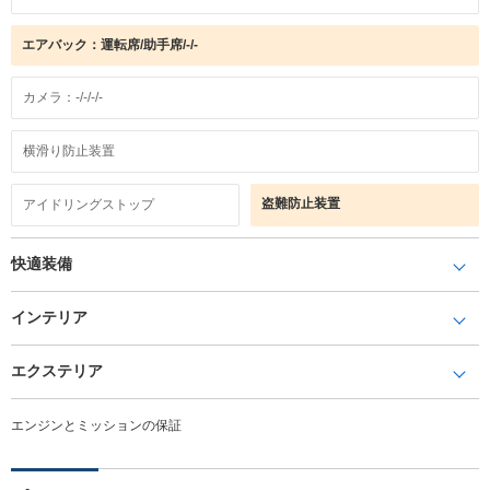
エアバック：運転席/助手席/-/-
カメラ：-/-/-/-
横滑り防止装置
盗難防止装置
アイドリングストップ
快適装備
インテリア
エクステリア
エンジンとミッションの保証