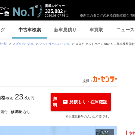
掲載レビュー
325,882
件
時点
※新車カタログのある自動車総合情報
2026.08.07
ログ
中古車検索
新車見積り
車買取
ニュース
種一覧
スズキの中古車
アルトラパンの中古車
スズキ アルトラパン 660 X 二年車検整備
提供：
23
価格
.8
万円
無
(税込)
見積もり・在庫確認
料
整備付
修復歴
なし
※お電話番号の入力は不要です。
1
/
22
支