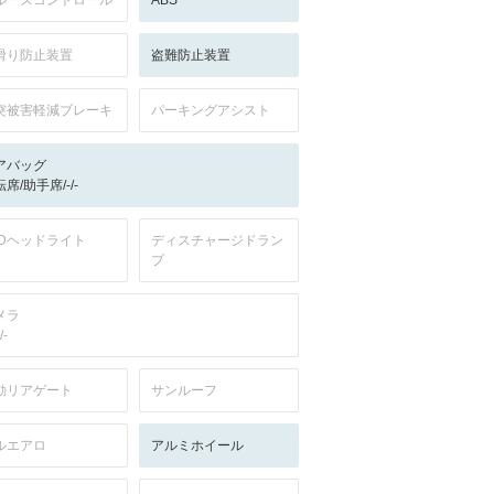
ルーズコントロール
ABS
滑り防止装置
盗難防止装置
突被害軽減ブレーキ
パーキングアシスト
アバッグ
席/助手席/-/-
EDヘッドライト
ディスチャージドラン
プ
メラ
/-
動リアゲート
サンルーフ
ルエアロ
アルミホイール