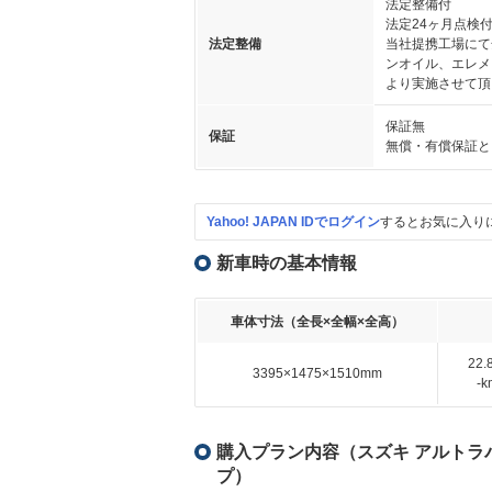
法定整備付
法定24ヶ月点検
法定整備
当社提携工場にて
ンオイル、エレメ
より実施させて頂
保証無
保証
無償・有償保証と
Yahoo! JAPAN IDでログイン
するとお気に入り
新車時の基本情報
車体寸法（全長×全幅×全高）
22
3395×1475×1510mm
-
購入プラン内容（スズキ アルトラパン
プ）