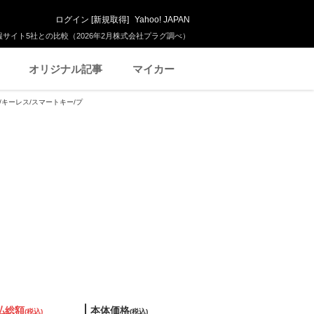
ログイン
[
新規取得
]
Yahoo! JAPAN
サイト5社との比較（2026年2月株式会社プラグ調べ）
オリジナル記事
マイカー
付/キーレス/スマートキー/プ
払総額
本体価格
(税込)
(税込)