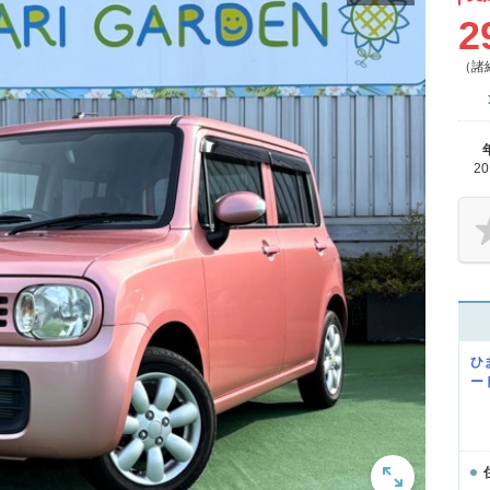
2
（諸
2
ひ
ー