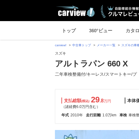
トップ
360°ビュー
カタ
carview!
中古車トップ
メーカー一覧
スズキの車
スズキ
アルトラパン 660 X
二年車検整備付/キーレス/スマートキー/プ
29
支払総額
.8
本体
万円
(税込)
（諸経費6.0万円含む）
年式
2010年
走行距離
1.0万km
車検
車検