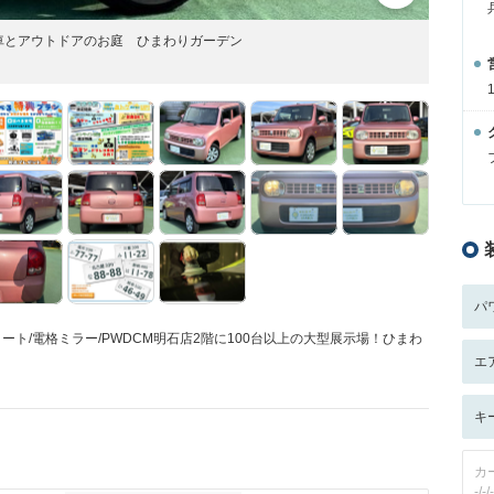
と車とアウトドアのお庭 ひまわりガーデン
パ
ート/電格ミラー/PWDCM明石店2階に100台以上の大型展示場！ひまわ
エ
キ
カ
-/-/-