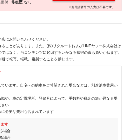
整備付
修復歴
なし
※お電話番号の入力は不要です。
売店にお問い合わせください。
ることがあります。また、(株)リクルートおよびLINEヤフー株式会社は
のではなく、当コンテンツに起因するいかなる損害の責も負いかねます。
無断で転写、転載、複製することを禁じます。
す
しています。自宅への納車をご希望された場合などは、別途納車費用が
る際や、車の定置場所、登録月によって、手数料や税金の額が異なる場
ださい
めに必要な費用も含まれています
ります
る場合
る場合