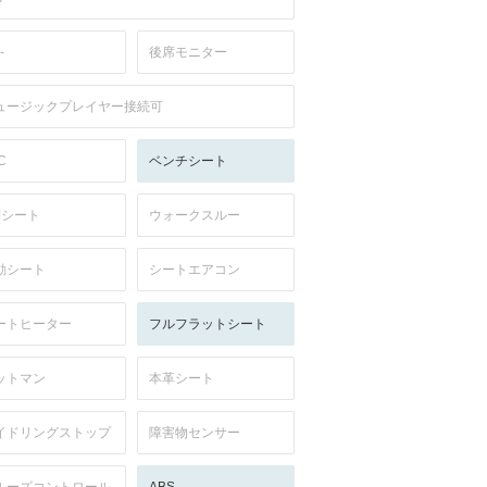
-
後席モニター
ュージックプレイヤー接続可
C
ベンチシート
列シート
ウォークスルー
動シート
シートエアコン
ートヒーター
フルフラットシート
ットマン
本革シート
イドリングストップ
障害物センサー