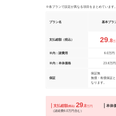
※各プランで設定が異なる項目をまとめています
プラン名
基本プラ
29
.8
支払総額（税込）
万
※内：諸費用
6
.0
万円
※内：本体価格
23
.8
万円
保証無
保証
無償・有償保証と
なります。
29
支払総額
.8
本体
万円
(税込)
（諸経費6.0万円含む）