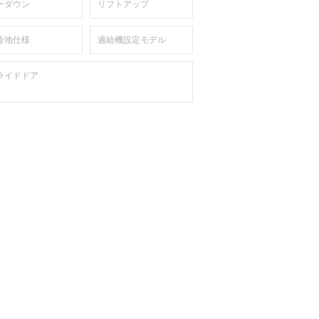
ーダウン
リフトアップ
冷地仕様
過給機設定モデル
ライドドア