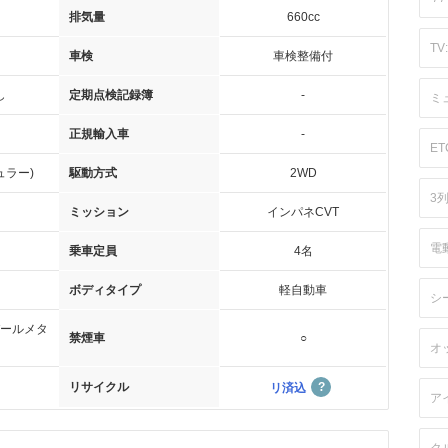
排気量
660cc
TV:
車検
車検整備付
し
定期点検記録簿
-
ミ
正規輸入車
-
ET
ュラー)
駆動方式
2WD
3
ミッション
インパネCVT
電
乗車定員
4名
ボディタイプ
軽自動車
シ
ールメタ
禁煙車
○
オ
リサイクル
リ済込
ア