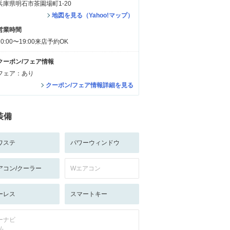
兵庫県明石市茶園場町1-20
地図を見る（Yahoo!マップ）
営業時間
10:00〜19:00来店予約OK
クーポン/フェア情報
フェア：あり
クーポン/フェア情報詳細を見る
装備
ワステ
パワーウィンドウ
アコン/クーラー
Wエアコン
ーレス
スマートキー
ーナビ
/-