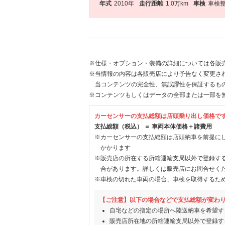
年式
2010年
走行距離
1.0万km
車検
車検
※仕様・オプション・装備の詳細については各販
※当情報の内容は各販売店により予告なく変更され
当コンテンツの完全性、無誤謬性を保証するも
※コンテンツもしくはデータの全部または一部を
カーセンサーの支払総額は店頭乗り出し価格で
支払総額（税込） ＝ 車両本体価格＋諸費用
※カーセンサーの支払総額は店頭納車を前提に
かかります
※販売店の所在する所轄運輸支局以外で登録す
合があります。詳しくは販売店にお問合せく
※車検の切れた車両の場合、車検を取得するた
【ご注意】以下の場合などで支払総額が変わ
自宅などの指定の場所へ陸送納車を希望す
販売店所在地の所轄運輸支局以外で登録す