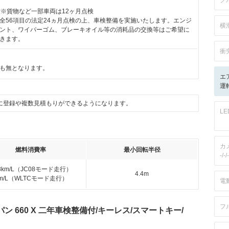
ク
付※貨物など一部車両は12ヶ月点検
全56項目の法定24ヵ月点検の上、車検整備を実施いたします。エンジ
横
ント、ワイパーゴム、ブレーキオイル等の消耗品の交換等はご希望に
きます。
衝
も無となります。
エ
運転
に登録や複数見積もりができるようになります。
L
カ
燃料消費率
最小回転半径
-/-/-
.8km/L（JC08モード走行）
4.4m
km/L（WLTCモード走行）
電
フ
 660 X 二年車検整備付/キーレス/スマートキー/