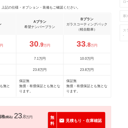
ロ
。上記の仕様・オプション・装備もご確認ください。
寒
Bプラン
Aプラン
ン
ガラスコーティングパック
希望ナンバープラン
（軽自動車）
ス
-
30
33
.9
.8
円
万円
万円
7
.1
万円
10
.0
万円
23
.8
万円
23
.8
万円
保証無
保証無
も無と
無償・有償保証とも無とな
無償・有償保証とも無とな
ります。
ります。
23
価格
.8
万円
無
(税込)
見積もり・在庫確認
料