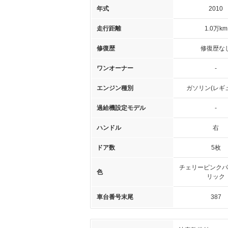
年式
2010
走行距離
1.0万km
修復歴
修復歴な
ワンオーナー
-
エンジン種別
ガソリン(レギ
過給機設定モデル
-
ハンドル
右
ドア数
5枚
チェリーピンクパ
色
リック
車台番号末尾
387