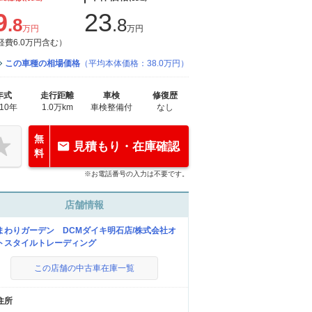
9
23
.8
.8
万円
万円
経費6.0万円含む）
この車種の相場価格
（平均本体価格：38.0万円）
年式
走行距離
車検
修復歴
010年
1.0万km
車検整備付
なし
無
見積もり・在庫確認
料
※お電話番号の入力は不要です。
店舗情報
まわりガーデン DCMダイキ明石店/株式会社オ
トスタイルトレーディング
この店舗の中古車在庫一覧
住所