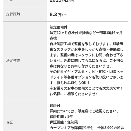
(H27)
年
8.3
走行距離
万km
法定整備付
法定12ヶ月点検付※貨物など一部車両は6ヶ月
点検
自社認証工場で整備を致しております。経験豊
富なスタッフがお車をしっかり点検・整備致し
ます。整備内容はスタッフにお問い合わせ下さ
法定整備
いませ。外装に関しても気になる点、ご不明な
点は何なりとお申し付けくださいませ。
その他タイヤ・アルミ・ナビ・ETC・LEDヘッ
ドライト等各種オプションも取り扱いございま
す！持ち込み取付もOK！
今お乗りのお車の整備のことでも大丈夫です！
お気軽にご相談くださいませ♪
保証付
詳細については、販売店にご確認ください。
保証期間：1年
保証
保証距離：無制限
カープレミア故障保証1年付 全国3,000カ所以