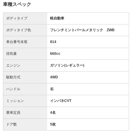
車種スペック
ボディタイプ
軽自動車
ボディタイプ色
フレンチミントパールメタリック ZWB
車台番号末尾
814
排気量
660cc
エンジン
ガソリン(レギュラー)
駆動方式
4WD
ハンドル
右
ミッション
インパネCVT
乗車定員
4名
ドア数
5枚