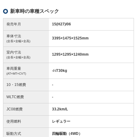
新車時の車種スペック
発売年月
15(H27)/06
車体寸法
3395
×
1475
×
1525
mm
(全長×全幅×全高)
室内寸法
1295
×
1295
×
1240
mm
(全長×全幅×全高)
車両重量
-/-/730
kg
(AT×MT×CVT)
10・15燃費
-
WLTC燃費
-
JC08燃費
33.2km/L
使用燃料
レギュラー
駆動方式
四輪駆動（4WD）