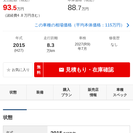
93
88
.5
.7
万円
万円
（諸経費4 .8 万円含む）
この車種の相場価格（平均本体価格：115万円）
年式
走行距離
車検
修復歴
2015
8.3
2027(R9)
なし
年7月
(H27)
万km
無
見積もり・在庫確認
料
購入
販売店
車種
状態
装備
プラン
情報
スペック
状態
2015
年式