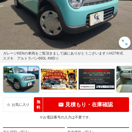
ガレージKENの車両をご覧頂きまして誠にありがとうございます☆H27年式
スズキ アルトラパン660L 4WD☆
無
見積もり・在庫確認
料
※お電話番号の入力は不要です。
支払総額（税込）
本体価格（税込）