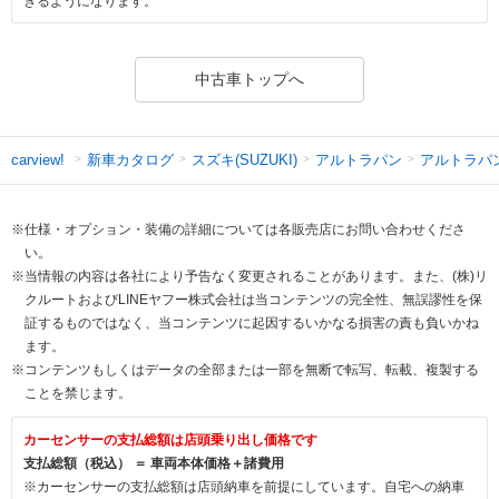
きるようになります。
中古車トップへ
新車カタログ
スズキ(SUZUKI)
アルトラパン
アルトラパ
carview!
※仕様・オプション・装備の詳細については各販売店にお問い合わせくださ
い。
※当情報の内容は各社により予告なく変更されることがあります。また、(株)リ
クルートおよびLINEヤフー株式会社は当コンテンツの完全性、無誤謬性を保
証するものではなく、当コンテンツに起因するいかなる損害の責も負いかね
ます。
※コンテンツもしくはデータの全部または一部を無断で転写、転載、複製する
ことを禁じます。
カーセンサーの支払総額は店頭乗り出し価格です
支払総額（税込） ＝ 車両本体価格＋諸費用
※カーセンサーの支払総額は店頭納車を前提にしています。自宅への納車