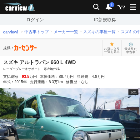
carview!
検索
通知
i
ログイン
ID新規取得
中古車トップ
メーカー一覧
スズキの車種一覧
スズキの
carview!
提供：
お気に入り
最近見た
一覧を見る
中古車
スズキ アルトラパン 660 L 4WD
レーダーブレーキサポート 寒冷地仕様/
支払総額：
93.5
万円
本体価格：
88.7
万円
諸経費：
4.8
万円
年式：
2015
年
走行距離：
8.3
万km
修復歴：
なし
1
/
21