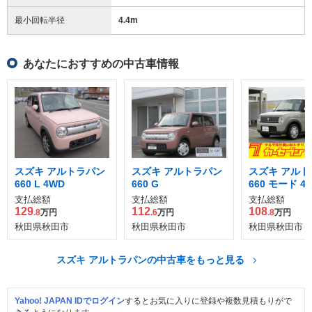
最小回転半径
4.4
m
あなたにおすすめの中古車情報
スズキ アルトラパン
スズキ アルトラパン
スズキ アルト
660 L 4WD
660 G
660 モード 4
支払総額
支払総額
支払総額
129
112
108
.8
万円
.6
万円
.8
万円
秋田県秋田市
秋田県秋田市
秋田県秋田市
スズキ アルトラパンの中古車をもっと見る
Yahoo! JAPAN IDでログイン
するとお気に入りに登録や複数見積もりがで