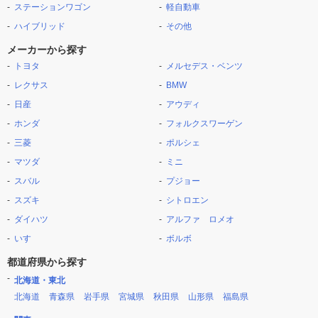
ステーションワゴン
軽自動車
ハイブリッド
その他
メーカーから探す
トヨタ
メルセデス・ベンツ
レクサス
BMW
日産
アウディ
ホンダ
フォルクスワーゲン
三菱
ポルシェ
マツダ
ミニ
スバル
プジョー
スズキ
シトロエン
ダイハツ
アルファ ロメオ
いすゞ
ボルボ
都道府県から探す
北海道・東北
北海道
青森県
岩手県
宮城県
秋田県
山形県
福島県