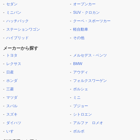
セダン
オープンカー
ミニバン
SUV・クロカン
ハッチバック
クーペ・スポーツカー
ステーションワゴン
軽自動車
ハイブリッド
その他
メーカーから探す
トヨタ
メルセデス・ベンツ
レクサス
BMW
日産
アウディ
ホンダ
フォルクスワーゲン
三菱
ポルシェ
マツダ
ミニ
スバル
プジョー
スズキ
シトロエン
ダイハツ
アルファ ロメオ
いすゞ
ボルボ