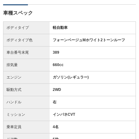
車種スペック
ボディタイプ
軽自動車
ボディタイプ色
フォーンベージュMホワイト2トーンルーフ
車台番号末尾
389
排気量
660cc
エンジン
ガソリン(レギュラー)
駆動方式
2WD
ハンドル
右
ミッション
インパネCVT
乗車定員
4名