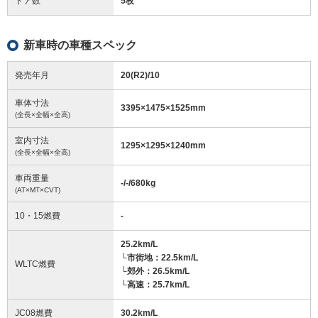
ドア数
5枚
新車時の車種スペック
発売年月
20(R2)/10
車体寸法
3395
×
1475
×
1525
mm
(全長×全幅×全高)
室内寸法
1295
×
1295
×
1240
mm
(全長×全幅×全高)
車両重量
-/-/680
kg
(AT×MT×CVT)
10・15燃費
-
25.2km/L
└市街地：22.5km/L
WLTC燃費
└郊外：26.5km/L
└高速：25.7km/L
JC08燃費
30.2km/L