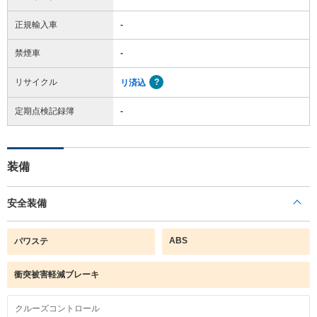
正規輸入車
-
禁煙車
-
リサイクル
リ済込
定期点検記録簿
-
装備
安全装備
ABS
パワステ
衝突被害軽減ブレーキ
クルーズコントロール