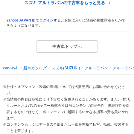
スズキ アルトラパンの中古車をもっと見る
Yahoo! JAPAN IDでログイン
するとお気に入りに登録や複数見積もりがで
きるようになります。
中古車トップへ
新車カタログ
スズキ(SUZUKI)
アルトラパン
アルトラパ
carview!
※仕様・オプション・装備の詳細については各販売店にお問い合わせくださ
い。
※当情報の内容は各社により予告なく変更されることがあります。また、(株)リ
クルートおよびLINEヤフー株式会社は当コンテンツの完全性、無誤謬性を保
証するものではなく、当コンテンツに起因するいかなる損害の責も負いかね
ます。
※コンテンツもしくはデータの全部または一部を無断で転写、転載、複製する
ことを禁じます。