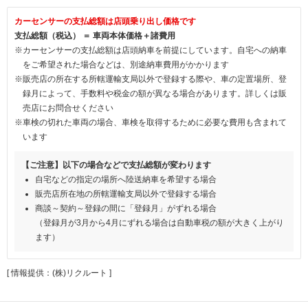
カーセンサーの支払総額は店頭乗り出し価格です
支払総額（税込） ＝ 車両本体価格＋諸費用
※カーセンサーの支払総額は店頭納車を前提にしています。自宅への納車
をご希望された場合などは、別途納車費用がかかります
※販売店の所在する所轄運輸支局以外で登録する際や、車の定置場所、登
録月によって、手数料や税金の額が異なる場合があります。詳しくは販
売店にお問合せください
※車検の切れた車両の場合、車検を取得するために必要な費用も含まれて
います
【ご注意】以下の場合などで支払総額が変わります
自宅などの指定の場所へ陸送納車を希望する場合
販売店所在地の所轄運輸支局以外で登録する場合
商談～契約～登録の間に「登録月」がずれる場合
（登録月が3月から4月にずれる場合は自動車税の額が大きく上がり
ます）
[ 情報提供：(株)リクルート ]