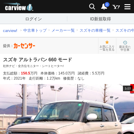
carview!
検索
通知
i
ログイン
ID新規取得
中古車トップ
メーカー一覧
スズキの車種一覧
スズキの
carview!
提供：
お気に入り
最近見た
一覧を見る
中古車
スズキ アルトラパン 660 モード
社外ナビ・全方位モニター・シートヒーター/
支払総額：
150.5
万円
本体価格：
145.0
万円
諸経費：
5.5
万円
年式：
2021
年
走行距離：
1.2
万km
修復歴：
なし
1
/
20