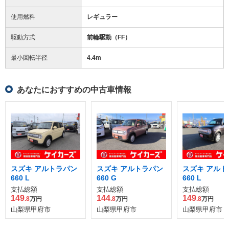
使用燃料
レギュラー
駆動方式
前輪駆動（FF）
最小回転半径
4.4
m
あなたにおすすめの中古車情報
スズキ アルトラパン
スズキ アルトラパン
スズキ アルト
660 L
660 G
660 L
支払総額
支払総額
支払総額
149
144
149
.8
万円
.8
万円
.8
万円
山梨県甲府市
山梨県甲府市
山梨県甲府市