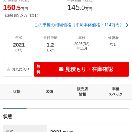
150
145
.5
.0
万円
万円
（諸経費5 .5 万円含む）
この車種の相場価格（平均本体価格：114万円）
年式
走行距離
車検
修復歴
2021
1.2
2026(R8)
なし
年11月
(R3)
万km
無
見積もり・在庫確認
料
販売店
車種
状態
装備
情報
スペック
状態
2021
年式