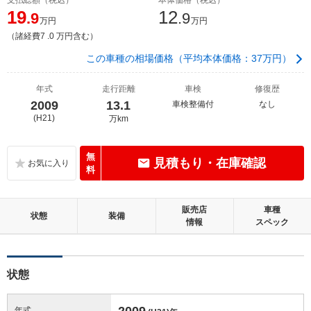
19
12
.9
.9
万円
万円
（諸経費7 .0 万円含む）
この車種の相場価格（平均本体価格：37万円）
年式
走行距離
車検
修復歴
2009
13.1
車検整備付
なし
(H21)
万km
無
見積もり・在庫確認
料
販売店
車種
状態
装備
情報
スペック
状態
2009
年式