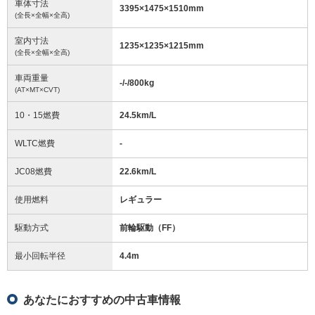
車体寸法
3395
×
1475
×
1510
mm
(全長×全幅×全高)
室内寸法
1235
×
1235
×
1215
mm
(全長×全幅×全高)
車両重量
-/-/800
kg
(AT×MT×CVT)
10・15燃費
24.5km/L
WLTC燃費
-
JC08燃費
22.6km/L
使用燃料
レギュラー
駆動方式
前輪駆動（FF）
最小回転半径
4.4
m
あなたにおすすめの中古車情報