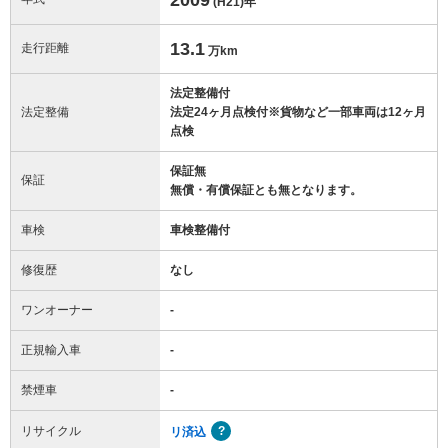
(H21)
年
13.1
走行距離
万km
法定整備付
法定整備
法定24ヶ月点検付※貨物など一部車両は12ヶ月
点検
保証無
保証
無償・有償保証とも無となります。
車検
車検整備付
修復歴
なし
ワンオーナー
-
正規輸入車
-
禁煙車
-
リサイクル
リ済込