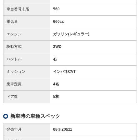
車台番号末尾
560
排気量
660cc
エンジン
ガソリン(レギュラー)
駆動方式
2WD
ハンドル
右
ミッション
インパネCVT
乗車定員
4名
ドア数
5枚
新車時の車種スペック
発売年月
08(H20)/11