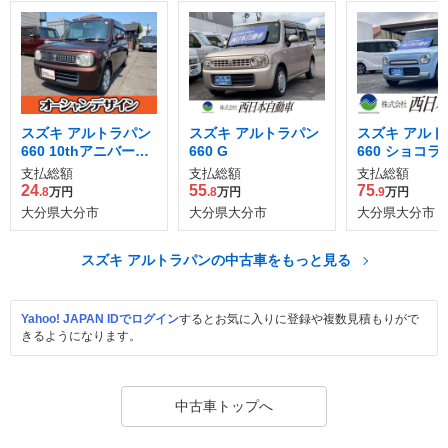
スズキ アルトラパン
スズキ アルトラパン
スズキ アルト
660 10thアニバーサ
660 G
660 ショコラ 
リー リミテッド
支払総額
支払総額
支払総額
24
55
75
.8
万円
.8
万円
.9
万円
大分県大分市
大分県大分市
大分県大分市
スズキ アルトラパンの中古車をもっと見る
Yahoo! JAPAN IDでログイン
するとお気に入りに登録や複数見積もりがで
きるようになります。
中古車トップへ