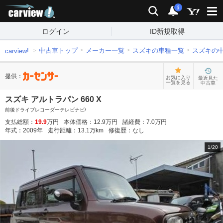
carview!
検索
通知
i
ログイン
ID新規取得
中古車トップ
メーカー一覧
スズキの車種一覧
スズキの
carview!
提供：
お気に入り
最近見た
一覧を見る
中古車
スズキ アルトラパン 660 X
前後ドライブレコーダーテレビナビ/
支払総額：
19.9
万円
本体価格：
12.9
万円
諸経費：
7.0
万円
年式：
2009
年
走行距離：
13.1
万km
修復歴：
なし
1
/
20