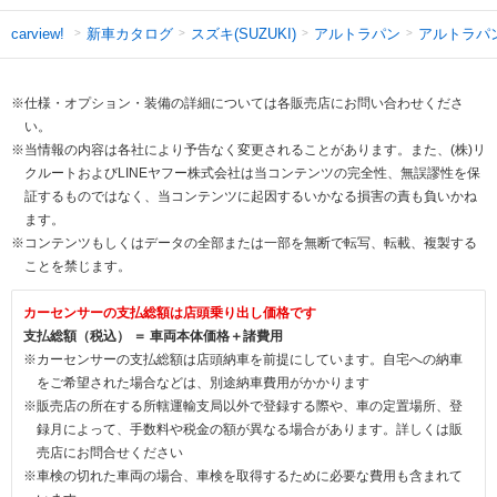
新車カタログ
スズキ(SUZUKI)
アルトラパン
アルトラパ
carview!
※仕様・オプション・装備の詳細については各販売店にお問い合わせくださ
い。
※当情報の内容は各社により予告なく変更されることがあります。また、(株)リ
クルートおよびLINEヤフー株式会社は当コンテンツの完全性、無誤謬性を保
証するものではなく、当コンテンツに起因するいかなる損害の責も負いかね
ます。
※コンテンツもしくはデータの全部または一部を無断で転写、転載、複製する
ことを禁じます。
カーセンサーの支払総額は店頭乗り出し価格です
支払総額（税込） ＝ 車両本体価格＋諸費用
※カーセンサーの支払総額は店頭納車を前提にしています。自宅への納車
をご希望された場合などは、別途納車費用がかかります
※販売店の所在する所轄運輸支局以外で登録する際や、車の定置場所、登
録月によって、手数料や税金の額が異なる場合があります。詳しくは販
売店にお問合せください
※車検の切れた車両の場合、車検を取得するために必要な費用も含まれて