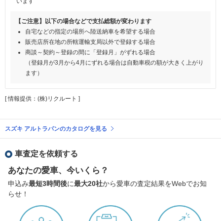
います
【ご注意】以下の場合などで支払総額が変わります
自宅などの指定の場所へ陸送納車を希望する場合
販売店所在地の所轄運輸支局以外で登録する場合
商談～契約～登録の間に「登録月」がずれる場合
（登録月が3月から4月にずれる場合は自動車税の額が大きく上がり
ます）
[ 情報提供：(株)リクルート ]
スズキ アルトラパンのカタログを見る
車査定を依頼する
あなたの愛車、今いくら？
申込み
最短3時間後
に
最大20社
から愛車の査定結果をWebでお知
らせ！