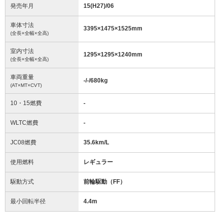
発売年月
15(H27)/06
車体寸法
3395
×
1475
×
1525
mm
(全長×全幅×全高)
室内寸法
1295
×
1295
×
1240
mm
(全長×全幅×全高)
車両重量
-/-/680
kg
(AT×MT×CVT)
10・15燃費
-
WLTC燃費
-
JC08燃費
35.6km/L
使用燃料
レギュラー
駆動方式
前輪駆動（FF）
最小回転半径
4.4
m