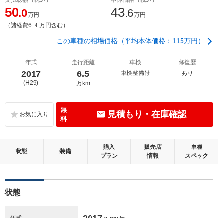
50
43
.0
.6
万円
万円
（諸経費6 .4 万円含む）
この車種の相場価格（平均本体価格：115万円）
年式
走行距離
車検
修復歴
2017
6.5
車検整備付
あり
(H29)
万km
無
見積もり・在庫確認
料
購入
販売店
車種
状態
装備
プラン
情報
スペック
状態
2017
年式