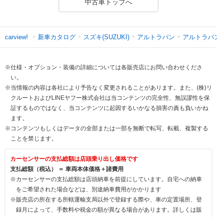
中古車トップへ
新車カタログ
スズキ(SUZUKI)
アルトラパン
アルトラパ
carview!
※仕様・オプション・装備の詳細については各販売店にお問い合わせくださ
い。
※当情報の内容は各社により予告なく変更されることがあります。また、(株)リ
クルートおよびLINEヤフー株式会社は当コンテンツの完全性、無誤謬性を保
証するものではなく、当コンテンツに起因するいかなる損害の責も負いかね
ます。
※コンテンツもしくはデータの全部または一部を無断で転写、転載、複製する
ことを禁じます。
カーセンサーの支払総額は店頭乗り出し価格です
支払総額（税込） ＝ 車両本体価格＋諸費用
※カーセンサーの支払総額は店頭納車を前提にしています。自宅への納車
をご希望された場合などは、別途納車費用がかかります
※販売店の所在する所轄運輸支局以外で登録する際や、車の定置場所、登
録月によって、手数料や税金の額が異なる場合があります。詳しくは販