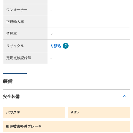
ワンオーナー
-
正規輸入車
-
禁煙車
○
リサイクル
リ済込
定期点検記録簿
-
装備
安全装備
ABS
パワステ
衝突被害軽減ブレーキ