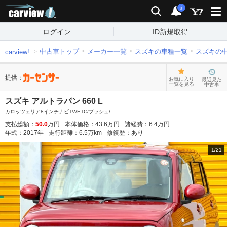
carview!
検索
通知
i
ログイン
ID新規取得
中古車トップ
メーカー一覧
スズキの車種一覧
スズキの
carview!
提供：
お気に入り
最近見た
一覧を見る
中古車
スズキ アルトラパン 660 L
カロッツェリア8インチナビTV/ETC/プッシュ/
支払総額：
50.0
万円
本体価格：
43.6
万円
諸経費：
6.4
万円
年式：
2017
年
走行距離：
6.5
万km
修復歴：
あり
1
/
21