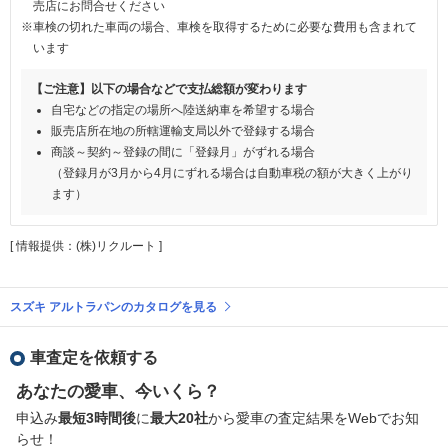
売店にお問合せください
※車検の切れた車両の場合、車検を取得するために必要な費用も含まれて
います
【ご注意】以下の場合などで支払総額が変わります
自宅などの指定の場所へ陸送納車を希望する場合
販売店所在地の所轄運輸支局以外で登録する場合
商談～契約～登録の間に「登録月」がずれる場合
（登録月が3月から4月にずれる場合は自動車税の額が大きく上がり
ます）
[ 情報提供：(株)リクルート ]
スズキ アルトラパンのカタログを見る
車査定を依頼する
あなたの愛車、今いくら？
申込み
最短3時間後
に
最大20社
から愛車の査定結果をWebでお知
らせ！