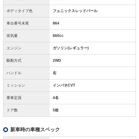
ボディタイプ色
フェニックスレッドパール
車台番号末尾
864
排気量
660cc
エンジン
ガソリン(レギュラー)
駆動方式
2WD
ハンドル
右
ミッション
インパネCVT
乗車定員
4名
ドア数
5枚
新車時の車種スペック