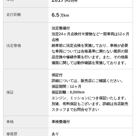
(H29)
年
6.5
走行距離
万km
法定整備付
法定24ヶ月点検付※貨物など一部車両は12ヶ月
点検
法定整備
納車前に法定点検を実施しており、車検が必要
な車両については合格基準に満たない箇所の部
品交換や修繕作業を行います。また、その他装
備面に関しては動作確認を実施しております。
保証付
詳細については、販売店にご確認ください。
保証期間：12ヶ月
保証
保証距離：8,000km
エンジン、ミッションにつき保証いたします。
別途、有料保証もございます。詳細は当店販売
スタッフまでお問合せ下さい
車検
車検整備付
修復歴
あり