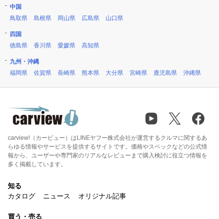
中国
鳥取県
島根県
岡山県
広島県
山口県
四国
徳島県
香川県
愛媛県
高知県
九州・沖縄
福岡県
佐賀県
長崎県
熊本県
大分県
宮崎県
鹿児島県
沖縄県
carview!（カービュー）はLINEヤフー株式会社が運営するクルマに関するあ
らゆる情報やサービスを提供するサイトです。価格やスペックなどの公式情
報から、ユーザーや専門家のリアルなレビューまで購入検討に役立つ情報を
多く掲載しています。
知る
カタログ
ニュース
オリジナル記事
買う・売る