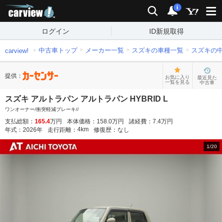
carview!
検索
通知
i
ログイン
ID新規取得
中古車トップ
メーカー一覧
スズキの車種一覧
スズキの
carview!
提供：
お気に入り
最近見た
一覧を見る
中古車
スズキ アルトラパン アルトラパン HYBRID L
ワンオーナー/衝突軽減ブレーキ//
支払総額：
165.4
万円
本体価格：
158.0
万円
諸経費：
7.4
万円
4
km
年式：
2026
年
走行距離：
修復歴：
なし
1
/
20