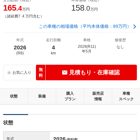
165
158
.4
.0
万円
万円
（諸経費7 .4 万円含む）
この車種の相場価格（平均本体価格：89万円）
年式
走行距離
車検
修復歴
2026
4
2029(R11)
なし
年5月
(R8)
km
無
見積もり・在庫確認
料
購入
販売店
車種
状態
装備
プラン
情報
スペック
状態
2026
年式
(R8)
年