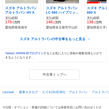
スズキ アルトラパン
スズキ アルトラパン
スズキ アルト
アルトラパン HV X
LC 660 ハイブリッド
660 X
L
支払総額
支払総額
支払総額
179
148
138
.5
万円
.2
万円
.1
万円
愛知県尾張旭市
愛知県名古屋市守山区
愛知県長久手市
スズキ アルトラパンの中古車をもっと見る
Yahoo! JAPAN IDでログイン
するとお気に入りに登録や複数見積もりがで
きるようになります。
中古車トップへ
新車カタログ
スズキ(SUZUKI)
アルトラパン
アルトラパ
carview!
※仕様・オプション・装備の詳細については各販売店にお問い合わせくださ