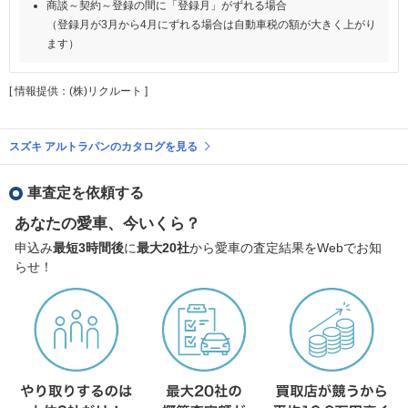
商談～契約～登録の間に「登録月」がずれる場合
（登録月が3月から4月にずれる場合は自動車税の額が大きく上がり
ます）
[ 情報提供：(株)リクルート ]
スズキ アルトラパンのカタログを見る
車査定を依頼する
あなたの愛車、今いくら？
申込み
最短3時間後
に
最大20社
から愛車の査定結果をWebでお知
らせ！