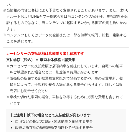
い。
※当情報の内容は各社により予告なく変更されることがあります。また、(株)リ
クルートおよびLINEヤフー株式会社は当コンテンツの完全性、無誤謬性を保
証するものではなく、当コンテンツに起因するいかなる損害の責も負いかね
ます。
※コンテンツもしくはデータの全部または一部を無断で転写、転載、複製する
ことを禁じます。
カーセンサーの支払総額は店頭乗り出し価格です
支払総額（税込） ＝ 車両本体価格＋諸費用
※カーセンサーの支払総額は店頭納車を前提にしています。自宅への納車
をご希望された場合などは、別途納車費用がかかります
※販売店の所在する所轄運輸支局以外で登録する際や、車の定置場所、登
録月によって、手数料や税金の額が異なる場合があります。詳しくは販
売店にお問合せください
※車検の切れた車両の場合、車検を取得するために必要な費用も含まれて
います
【ご注意】以下の場合などで支払総額が変わります
自宅などの指定の場所へ陸送納車を希望する場合
販売店所在地の所轄運輸支局以外で登録する場合