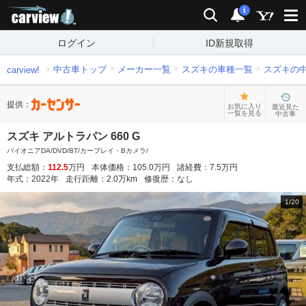
carview!
検索
通知
i
ログイン
ID新規取得
中古車トップ
メーカー一覧
スズキの車種一覧
スズキの
carview!
提供：
お気に入り
最近見た
一覧を見る
中古車
スズキ アルトラパン 660 G
パイオニアDA/DVD/BT/カープレイ・Bカメラ/
支払総額：
112.5
万円
本体価格：
105.0
万円
諸経費：
7.5
万円
年式：
2022
年
走行距離：
2.0
万km
修復歴：
なし
1
/
20