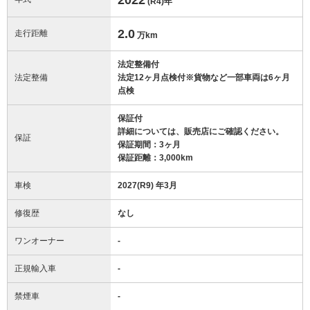
(R4)
年
2.0
走行距離
万km
法定整備付
法定整備
法定12ヶ月点検付※貨物など一部車両は6ヶ月
点検
保証付
詳細については、販売店にご確認ください。
保証
保証期間：3ヶ月
保証距離：3,000km
車検
2027(R9) 年3月
修復歴
なし
ワンオーナー
-
正規輸入車
-
禁煙車
-