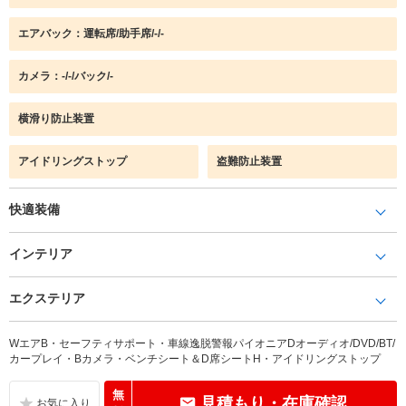
エアバック：運転席/助手席/-/-
カメラ：-/-/バック/-
横滑り防止装置
アイドリングストップ
盗難防止装置
快適装備
インテリア
エクステリア
WエアB・セーフティサポート・車線逸脱警報パイオニアDオーディオ/DVD/BT/
カープレイ・Bカメラ・ベンチシート＆D席シートH・アイドリングストップ
無
見積もり・在庫確認