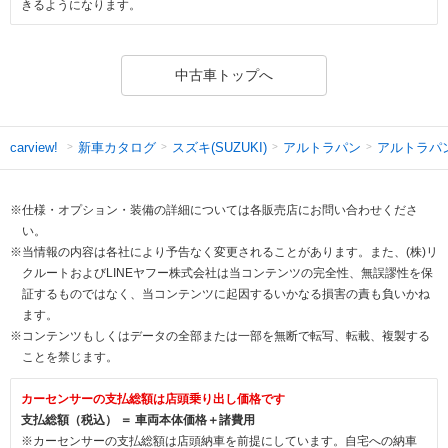
きるようになります。
中古車トップへ
新車カタログ
スズキ(SUZUKI)
アルトラパン
アルトラパ
carview!
※仕様・オプション・装備の詳細については各販売店にお問い合わせくださ
い。
※当情報の内容は各社により予告なく変更されることがあります。また、(株)リ
クルートおよびLINEヤフー株式会社は当コンテンツの完全性、無誤謬性を保
証するものではなく、当コンテンツに起因するいかなる損害の責も負いかね
ます。
※コンテンツもしくはデータの全部または一部を無断で転写、転載、複製する
ことを禁じます。
カーセンサーの支払総額は店頭乗り出し価格です
支払総額（税込） ＝ 車両本体価格＋諸費用
※カーセンサーの支払総額は店頭納車を前提にしています。自宅への納車