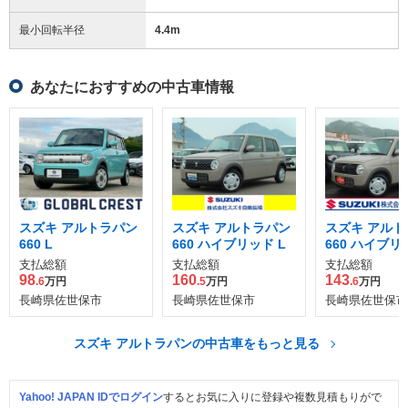
最小回転半径
4.4
m
あなたにおすすめの中古車情報
スズキ アルトラパン
スズキ アルトラパン
スズキ アルト
660 L
660 ハイブリッド L
660 ハイブリ
支払総額
支払総額
支払総額
98
160
143
.6
万円
.5
万円
.6
万円
長崎県佐世保市
長崎県佐世保市
長崎県佐世保市
スズキ アルトラパンの中古車をもっと見る
Yahoo! JAPAN IDでログイン
するとお気に入りに登録や複数見積もりがで