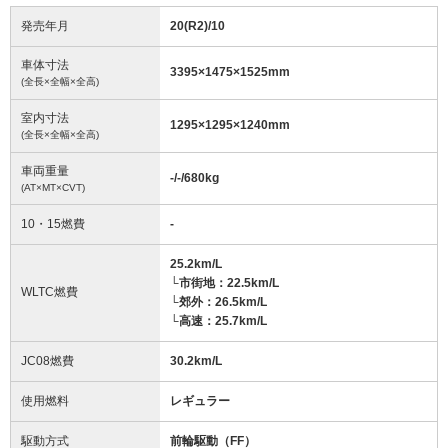
発売年月
20(R2)/10
車体寸法
3395
×
1475
×
1525
mm
(全長×全幅×全高)
室内寸法
1295
×
1295
×
1240
mm
(全長×全幅×全高)
車両重量
-/-/680
kg
(AT×MT×CVT)
10・15燃費
-
25.2km/L
└市街地：22.5km/L
WLTC燃費
└郊外：26.5km/L
└高速：25.7km/L
JC08燃費
30.2km/L
使用燃料
レギュラー
駆動方式
前輪駆動（FF）