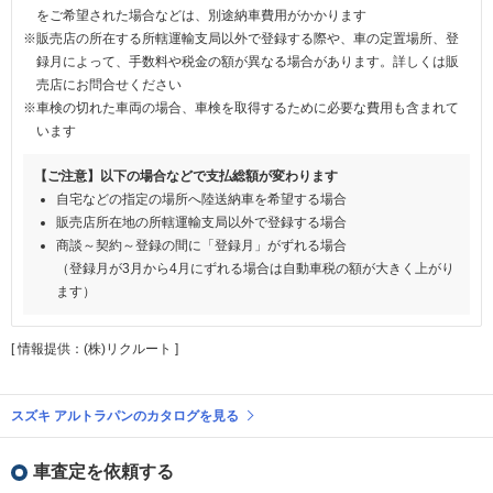
をご希望された場合などは、別途納車費用がかかります
※販売店の所在する所轄運輸支局以外で登録する際や、車の定置場所、登
録月によって、手数料や税金の額が異なる場合があります。詳しくは販
売店にお問合せください
※車検の切れた車両の場合、車検を取得するために必要な費用も含まれて
います
【ご注意】以下の場合などで支払総額が変わります
自宅などの指定の場所へ陸送納車を希望する場合
販売店所在地の所轄運輸支局以外で登録する場合
商談～契約～登録の間に「登録月」がずれる場合
（登録月が3月から4月にずれる場合は自動車税の額が大きく上がり
ます）
[ 情報提供：(株)リクルート ]
スズキ アルトラパンのカタログを見る
車査定を依頼する