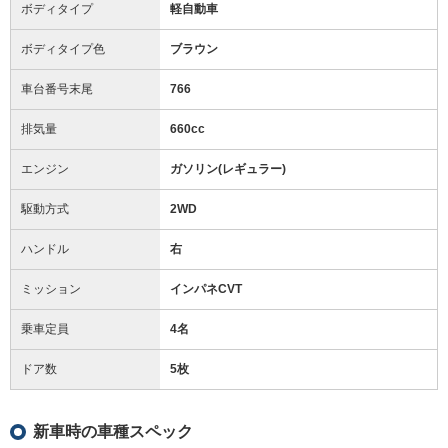
ボディタイプ
軽自動車
ボディタイプ色
ブラウン
車台番号末尾
766
排気量
660cc
エンジン
ガソリン(レギュラー)
駆動方式
2WD
ハンドル
右
ミッション
インパネCVT
乗車定員
4名
ドア数
5枚
新車時の車種スペック