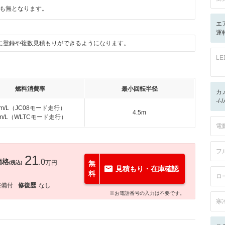
も無となります。
エ
運
に登録や複数見積もりができるようになります。
L
燃料消費率
最小回転半径
カ
-/
km/L（JC08モード走行）
4.5m
km/L（WLTCモード走行）
電
フ
21
価格
.0
万円
無
(税込)
見積もり・在庫確認
料
ロ
整備付
修復歴
なし
※お電話番号の入力は不要です。
寒