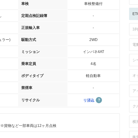
車検
車検整備付
ET
し
定期点検記録簿
-
正規輸入車
-
3
ュラー)
駆動方式
2WD
電
ミッション
インパネ4AT
シ
乗車定員
4名
オ
ボディタイプ
軽自動車
禁煙車
-
ア
リサイクル
リ済込
ク
横
付※貨物など一部車両は12ヶ月点検
衝