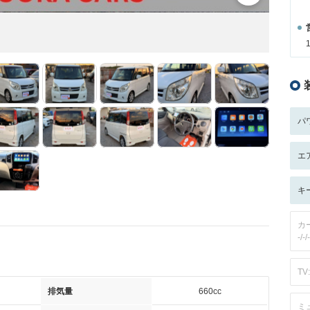
パ
エ
キ
カ
-/-/-
TV:
排気量
660cc
ミ