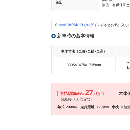
保証
無償・有償保証と
Yahoo! JAPAN IDでログイン
するとお気に入り
新車時の基本情報
車体寸法（全長×全幅×全高）
-
3395×1475×1735mm
-
27
支払総額
.0
本体
万円
(税込)
（諸経費6.0万円含む）
年式
2008年
走行距離
9.2万km
車検
車検