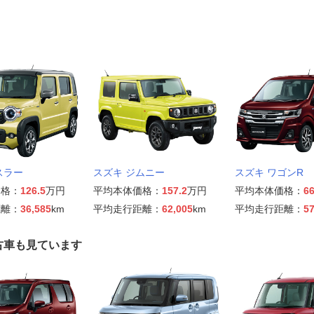
スラー
スズキ ジムニー
スズキ ワゴンR
価格：
126.5
万円
平均本体価格：
157.2
万円
平均本体価格：
66
距離：
36,585
km
平均走行距離：
62,005
km
平均走行距離：
57
古車も見ています