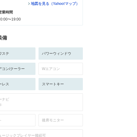
地図を見る（Yahoo!マップ）
営業時間
10:00〜19:00
装備
ワステ
パワーウィンドウ
アコン/クーラー
Wエアコン
ーレス
スマートキー
ーナビ
/-
-
後席モニター
ュージックプレイヤー接続可