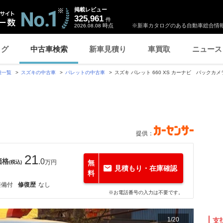
掲載レビュー
325,961
件
時点
※新車カタログのある自動車総合情報
2026.08.08
ログ
中古車検索
新車見積り
車買取
ニュース
種一覧
スズキの中古車
パレットの中古車
スズキ パレット 660 XS カーナビ バックカメラ
提供：
21
価格
.0
万円
無
(税込)
見積もり・在庫確認
料
整備付
修復歴
なし
※お電話番号の入力は不要です。
1
/
20
支