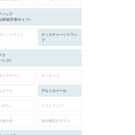
アバッグ
転席/助手席/サイド/-
EDヘッドライト
ディスチャージドラン
プ
メラ
-/バック/-
動リアゲート
サンルーフ
ルエアロ
アルミホイール
ーダウン
リフトアップ
冷地仕様
過給機設定モデル