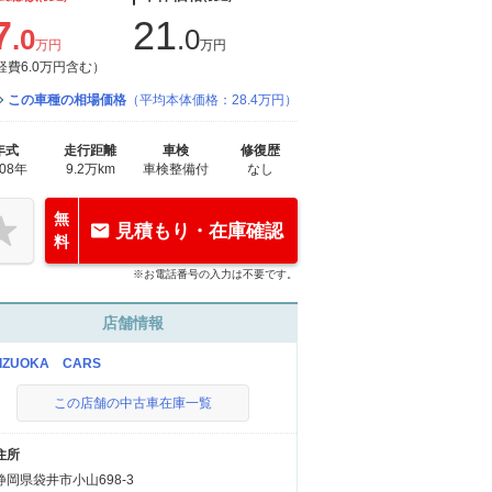
7
21
.0
.0
万円
万円
経費6.0万円含む）
この車種の相場価格
（平均本体価格：28.4万円）
年式
走行距離
車検
修復歴
008年
9.2万km
車検整備付
なし
無
見積もり・在庫確認
料
※お電話番号の入力は不要です。
店舗情報
IZUOKA CARS
この店舗の中古車在庫一覧
住所
静岡県袋井市小山698-3