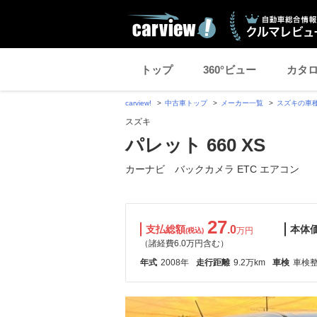
トップ
360°ビュー
カタ
carview!
中古車トップ
メーカー一覧
スズキの車
スズキ
パレット 660 XS
カーナビ バックカメラ ETC エアコン
27
支払総額
.0
本体
万円
(税込)
（諸経費6.0万円含む）
年式
2008年
走行距離
9.2万km
車検
車検