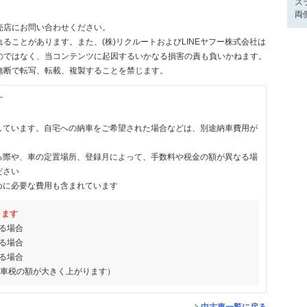
ス
両
売店にお問い合わせください。
ることがあります。また、(株)リクルートおよびLINEヤフー株式会社は
のではなく、当コンテンツに起因するいかなる損害の責も負いかねます。
無断で転写、転載、複製することを禁じます。
す
しています。自宅への納車をご希望された場合などは、別途納車費用が
る際や、車の定置場所、登録月によって、手数料や税金の額が異なる場
ださい
めに必要な費用も含まれています
ります
る場合
る場合
る場合
動車税の額が大きく上がります）