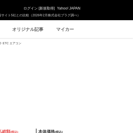
ログイン
[
新規取得
]
Yahoo! JAPAN
サイト5社との比較（2026年2月株式会社プラグ調べ）
オリジナル記事
マイカー
 ETC エアコン
払総額
本体価格
(税込)
(税込)