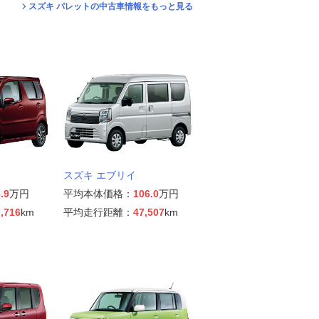
スズキ パレットの中古車情報をもっと見る
スズキ エブリイ
.9
万円
平均本体価格：
106.0
万円
,716
km
平均走行距離：
47,507
km