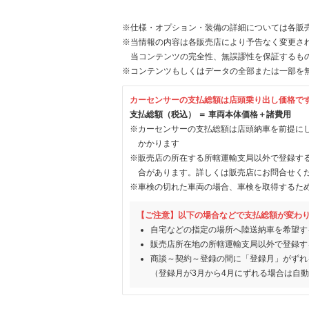
※仕様・オプション・装備の詳細については各販
※当情報の内容は各販売店により予告なく変更され
当コンテンツの完全性、無誤謬性を保証するも
※コンテンツもしくはデータの全部または一部を
カーセンサーの支払総額は店頭乗り出し価格で
支払総額（税込） ＝ 車両本体価格＋諸費用
※カーセンサーの支払総額は店頭納車を前提に
かかります
※販売店の所在する所轄運輸支局以外で登録す
合があります。詳しくは販売店にお問合せく
※車検の切れた車両の場合、車検を取得するた
【ご注意】以下の場合などで支払総額が変わ
自宅などの指定の場所へ陸送納車を希望す
販売店所在地の所轄運輸支局以外で登録す
商談～契約～登録の間に「登録月」がずれ
（登録月が3月から4月にずれる場合は自