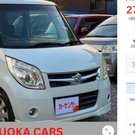
2
（諸
2
SH