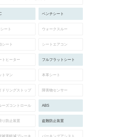
C
ベンチシート
列シート
ウォークスルー
動シート
シートエアコン
ートヒーター
フルフラットシート
ットマン
本革シート
イドリングストップ
障害物センサー
ルーズコントロール
ABS
滑り防止装置
盗難防止装置
突被害軽減ブレーキ
パーキングアシスト