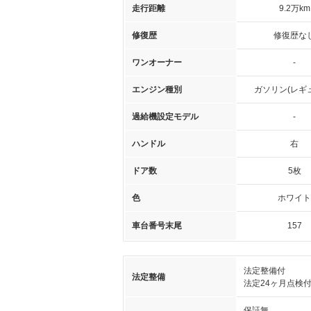
走行距離
9.2万km
修復歴
修復歴な
ワンオーナー
-
エンジン種別
ガソリン(レギ
過給機設定モデル
-
ハンドル
右
ドア数
5枚
色
ホワイト
車台番号末尾
157
法定整備付
法定整備
法定24ヶ月点検
保証無