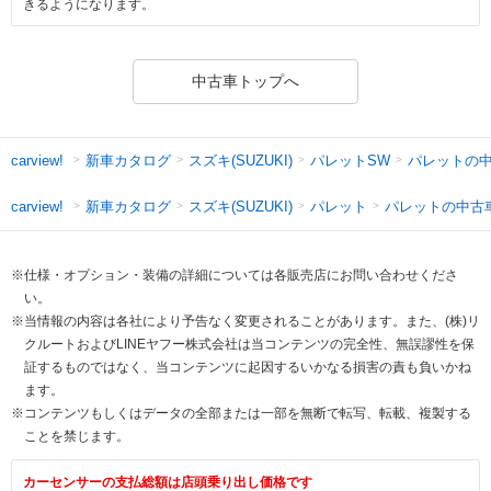
きるようになります。
中古車トップへ
新車カタログ
スズキ(SUZUKI)
パレットSW
パレットの
carview!
新車カタログ
スズキ(SUZUKI)
パレット
パレットの中古
carview!
※仕様・オプション・装備の詳細については各販売店にお問い合わせくださ
い。
※当情報の内容は各社により予告なく変更されることがあります。また、(株)リ
クルートおよびLINEヤフー株式会社は当コンテンツの完全性、無誤謬性を保
証するものではなく、当コンテンツに起因するいかなる損害の責も負いかね
ます。
※コンテンツもしくはデータの全部または一部を無断で転写、転載、複製する
ことを禁じます。
カーセンサーの支払総額は店頭乗り出し価格です