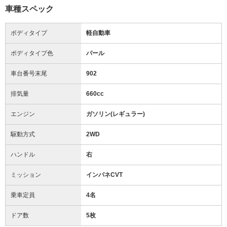
車種スペック
ボディタイプ
軽自動車
ボディタイプ色
パール
車台番号末尾
902
排気量
660cc
エンジン
ガソリン(レギュラー)
駆動方式
2WD
ハンドル
右
ミッション
インパネCVT
乗車定員
4名
ドア数
5枚