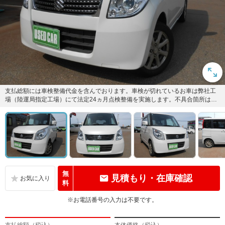
支払総額には車検整備代金を含んでおります。車検が切れているお車は弊社工
場（陸運局指定工場）にて法定24ヵ月点検整備を実施します。不具合箇所は修
理・交換致しますのでご安心く...
無
見積もり・在庫確認
料
※お電話番号の入力は不要です。
支払総額（税込）
本体価格（税込）