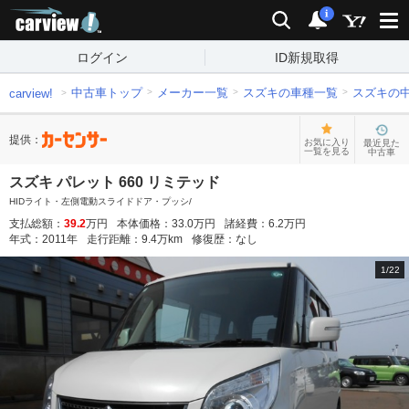
carview!
検索
通知
i
ログイン
ID新規取得
中古車トップ
メーカー一覧
スズキの車種一覧
スズキの
carview!
提供：
お気に入り
最近見た
一覧を見る
中古車
スズキ パレット 660 リミテッド
HIDライト・左側電動スライドドア・プッシ/
支払総額：
39.2
万円
本体価格：
33.0
万円
諸経費：
6.2
万円
年式：
2011
年
走行距離：
9.4
万km
修復歴：
なし
1
/
22