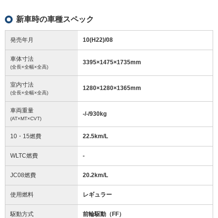
新車時の車種スペック
発売年月
10(H22)/08
車体寸法
3395
×
1475
×
1735
mm
(全長×全幅×全高)
室内寸法
1280
×
1280
×
1365
mm
(全長×全幅×全高)
車両重量
-/-/930
kg
(AT×MT×CVT)
10・15燃費
22.5km/L
WLTC燃費
-
JC08燃費
20.2km/L
使用燃料
レギュラー
駆動方式
前輪駆動（FF）