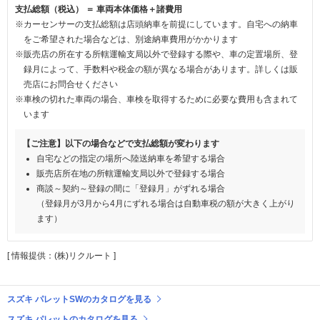
支払総額（税込） ＝ 車両本体価格＋諸費用
※カーセンサーの支払総額は店頭納車を前提にしています。自宅への納車
をご希望された場合などは、別途納車費用がかかります
※販売店の所在する所轄運輸支局以外で登録する際や、車の定置場所、登
録月によって、手数料や税金の額が異なる場合があります。詳しくは販
売店にお問合せください
※車検の切れた車両の場合、車検を取得するために必要な費用も含まれて
います
【ご注意】以下の場合などで支払総額が変わります
自宅などの指定の場所へ陸送納車を希望する場合
販売店所在地の所轄運輸支局以外で登録する場合
商談～契約～登録の間に「登録月」がずれる場合
（登録月が3月から4月にずれる場合は自動車税の額が大きく上がり
ます）
[ 情報提供：(株)リクルート ]
スズキ パレットSWのカタログを見る
スズキ パレットのカタログを見る