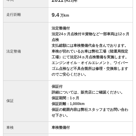
(H23)
年
9.4
走行距離
万km
法定整備付
法定24ヶ月点検付※貨物など一部車両は12ヶ月
点検
支払総額には車検整備代金を含んでおります。
法定整備
車検が切れているお車は弊社工場（陸運局指定
工場）にて法定24ヵ月点検整備を実施します。
エンジンオイル・オイルエレメント、ワイパー
ゴム点検など不具合箇所は修理・交換致します
のでご安心ください。
保証付
詳細については、販売店にご確認ください。
保証期間：1ヶ月
保証
保証距離：1,000km
保証の範囲内容は弊社スタッフまでお問い合わ
せ下さい。
車検
車検整備付