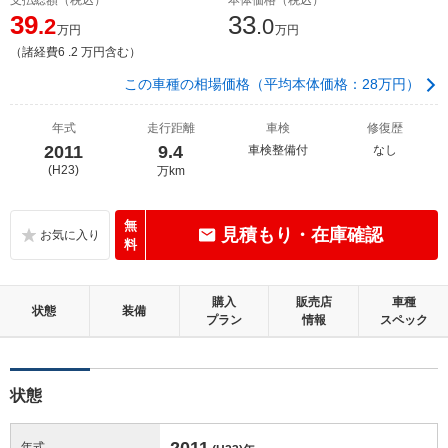
39
33
.2
.0
万円
万円
（諸経費6 .2 万円含む）
この車種の相場価格（平均本体価格：28万円）
年式
走行距離
車検
修復歴
2011
9.4
車検整備付
なし
(H23)
万km
無
見積もり・在庫確認
料
購入
販売店
車種
状態
装備
プラン
情報
スペック
状態
2011
年式