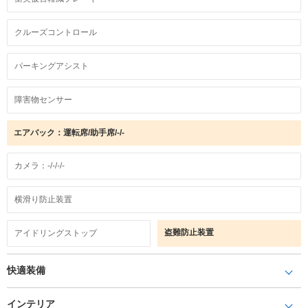
クルーズコントロール
パーキングアシスト
障害物センサー
エアバック：運転席/助手席/-/-
カメラ：-/-/-/-
横滑り防止装置
盗難防止装置
アイドリングストップ
快適装備
インテリア