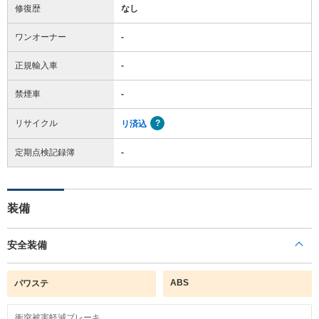
修復歴
なし
ワンオーナー
-
正規輸入車
-
禁煙車
-
リサイクル
リ済込
定期点検記録簿
-
装備
安全装備
ABS
パワステ
衝突被害軽減ブレーキ