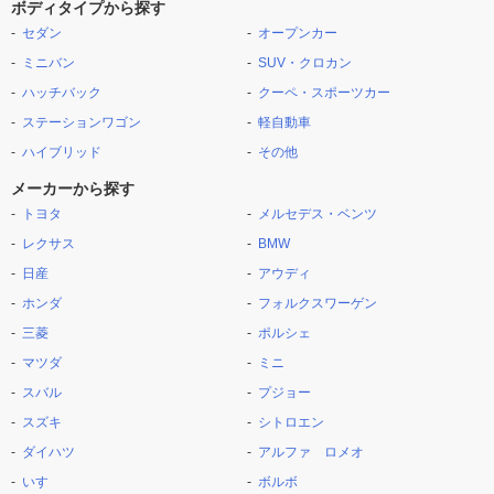
ボディタイプから探す
セダン
オープンカー
ミニバン
SUV・クロカン
ハッチバック
クーペ・スポーツカー
ステーションワゴン
軽自動車
ハイブリッド
その他
メーカーから探す
トヨタ
メルセデス・ベンツ
レクサス
BMW
日産
アウディ
ホンダ
フォルクスワーゲン
三菱
ポルシェ
マツダ
ミニ
スバル
プジョー
スズキ
シトロエン
ダイハツ
アルファ ロメオ
いすゞ
ボルボ