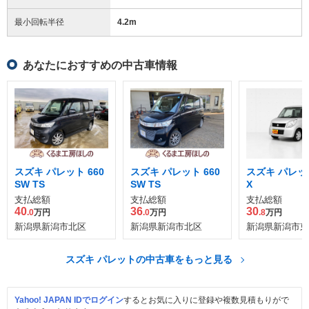
最小回転半径
4.2
m
あなたにおすすめの中古車情報
スズキ パレット 660
スズキ パレット 660
スズキ パレット
SW TS
SW TS
X
支払総額
支払総額
支払総額
40
36
30
.0
万円
.0
万円
.8
万円
新潟県新潟市北区
新潟県新潟市北区
新潟県新潟市東
スズキ パレットの中古車をもっと見る
Yahoo! JAPAN IDでログイン
するとお気に入りに登録や複数見積もりがで