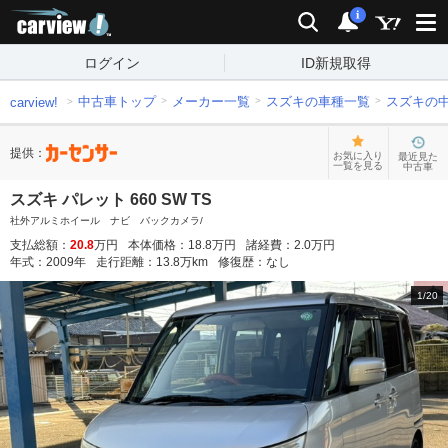
carview!
検索
通知
i
ログイン
ID新規取得
中古車トップ
メーカー一覧
スズキの車種一覧
スズキの
carview!
提供：
お気に入り
最近見た
一覧を見る
中古車
スズキ パレット 660 SW TS
社外アルミホイール ナビ バックカメラ/
支払総額：
20.8
万円
本体価格：
18.8
万円
諸経費：
2.0
万円
年式：
2009
年
走行距離：
13.8
万km
修復歴：
なし
1
/
20