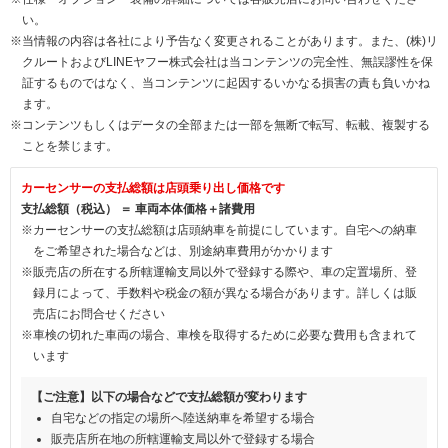
い。
※当情報の内容は各社により予告なく変更されることがあります。また、(株)リ
クルートおよびLINEヤフー株式会社は当コンテンツの完全性、無誤謬性を保
証するものではなく、当コンテンツに起因するいかなる損害の責も負いかね
ます。
※コンテンツもしくはデータの全部または一部を無断で転写、転載、複製する
ことを禁じます。
カーセンサーの支払総額は店頭乗り出し価格です
支払総額（税込） ＝ 車両本体価格＋諸費用
※カーセンサーの支払総額は店頭納車を前提にしています。自宅への納車
をご希望された場合などは、別途納車費用がかかります
※販売店の所在する所轄運輸支局以外で登録する際や、車の定置場所、登
録月によって、手数料や税金の額が異なる場合があります。詳しくは販
売店にお問合せください
※車検の切れた車両の場合、車検を取得するために必要な費用も含まれて
います
【ご注意】以下の場合などで支払総額が変わります
自宅などの指定の場所へ陸送納車を希望する場合
販売店所在地の所轄運輸支局以外で登録する場合