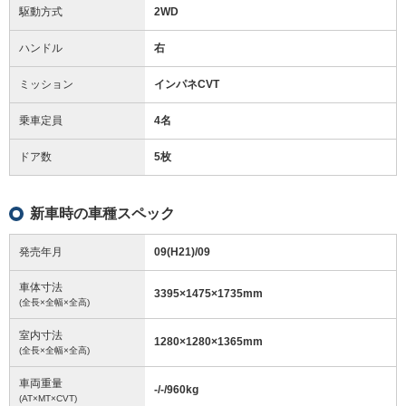
駆動方式
2WD
ハンドル
右
ミッション
インパネCVT
乗車定員
4名
ドア数
5枚
新車時の車種スペック
発売年月
09(H21)/09
車体寸法
3395
×
1475
×
1735
mm
(全長×全幅×全高)
室内寸法
1280
×
1280
×
1365
mm
(全長×全幅×全高)
車両重量
-/-/960
kg
(AT×MT×CVT)