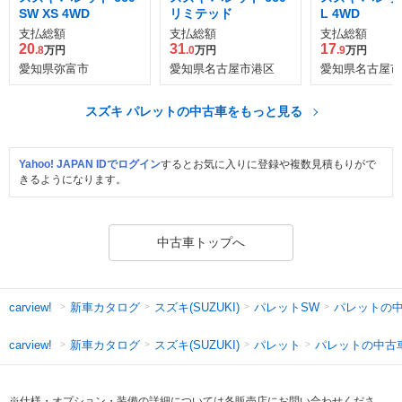
SW XS 4WD
リミテッド
L 4WD
支払総額
支払総額
支払総額
20
31
17
.8
万円
.0
万円
.9
万円
愛知県弥富市
愛知県名古屋市港区
愛知県名古屋市
スズキ パレットの中古車をもっと見る
Yahoo! JAPAN IDでログイン
するとお気に入りに登録や複数見積もりがで
きるようになります。
中古車トップへ
新車カタログ
スズキ(SUZUKI)
パレットSW
パレットの
carview!
新車カタログ
スズキ(SUZUKI)
パレット
パレットの中古
carview!
※仕様・オプション・装備の詳細については各販売店にお問い合わせくださ