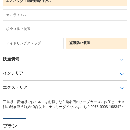
エアバック：運転席/助手席/-/-
カメラ：-/-/-/-
横滑り防止装置
盗難防止装置
アイドリングストップ
快適装備
インテリア
エクステリア
三重県・愛知県でおクルマをお探しなら桑名店のチープカーズにお任せ！★当
社の総在庫常時約40台以上！★フリーダイヤルはこちら0078-6003-198397♪
プラン