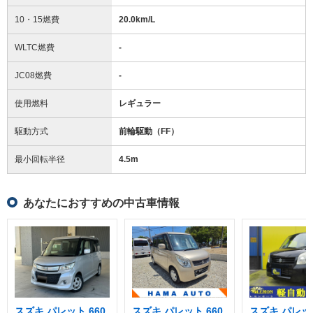
10・15燃費
20.0km/L
WLTC燃費
-
JC08燃費
-
使用燃料
レギュラー
駆動方式
前輪駆動（FF）
最小回転半径
4.5
m
あなたにおすすめの中古車情報
スズキ パレット 660
スズキ パレット 660
スズキ パレット