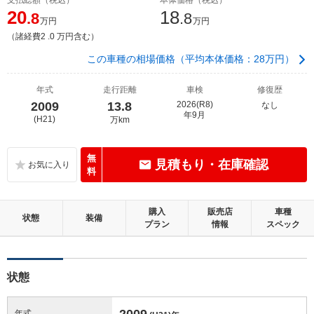
20
18
.8
.8
万円
万円
（諸経費2 .0 万円含む）
この車種の相場価格（平均本体価格：28万円）
年式
走行距離
車検
修復歴
2009
13.8
2026(R8)
なし
年9月
(H21)
万km
無
見積もり・在庫確認
料
購入
販売店
車種
状態
装備
プラン
情報
スペック
状態
2009
年式