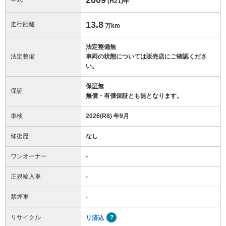
(H21)
年
13.8
走行距離
万km
法定整備無
法定整備
車両の状態については販売店にご確認くださ
い。
保証無
保証
無償・有償保証とも無となります。
車検
2026(R8) 年9月
修復歴
なし
ワンオーナー
-
正規輸入車
-
禁煙車
-
リサイクル
リ済込