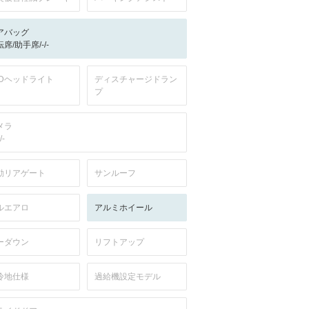
アバッグ
席/助手席/-/-
EDヘッドライト
ディスチャージドラン
プ
メラ
/-
動リアゲート
サンルーフ
ルエアロ
アルミホイール
ーダウン
リフトアップ
冷地仕様
過給機設定モデル