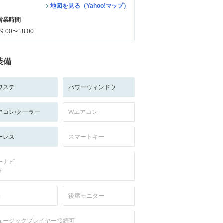
地図を見る（Yahoo!マップ）
営業時間
09:00〜18:00
装備
ワステ
パワーウィンドウ
アコン/クーラー
Wエアコン
ーレス
スマートキー
ーナビ
/-
-
後席モニター
ュージックプレイヤー接続可