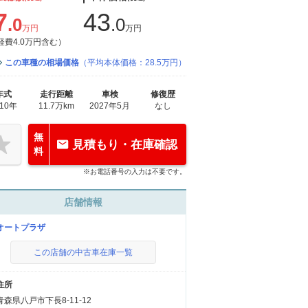
7
43
.0
.0
万円
万円
経費4.0万円含む）
この車種の相場価格
（平均本体価格：28.5万円）
年式
走行距離
車検
修復歴
010年
11.7万km
2027年5月
なし
無
見積もり・在庫確認
料
※お電話番号の入力は不要です。
店舗情報
オートプラザ
この店舗の中古車在庫一覧
住所
青森県八戸市下長8-11-12