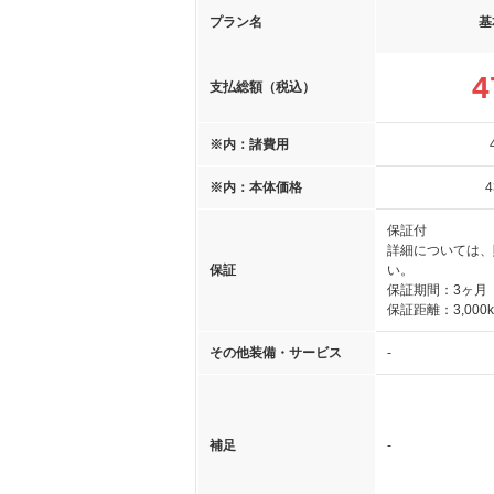
プラン名
基
4
支払総額（税込）
※内：諸費用
※内：本体価格
4
保証付
詳細については、
保証
い。
保証期間：3ヶ月
保証距離：3,000
その他装備・サービス
-
補足
-