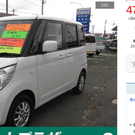
1
/
21
4
（諸
2
光