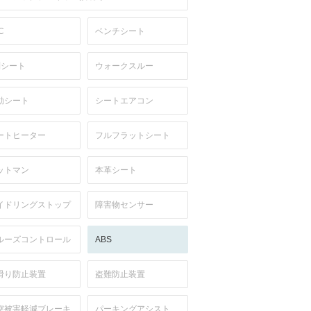
C
ベンチシート
列シート
ウォークスルー
動シート
シートエアコン
ートヒーター
フルフラットシート
ットマン
本革シート
イドリングストップ
障害物センサー
ルーズコントロール
ABS
滑り防止装置
盗難防止装置
突被害軽減ブレーキ
パーキングアシスト