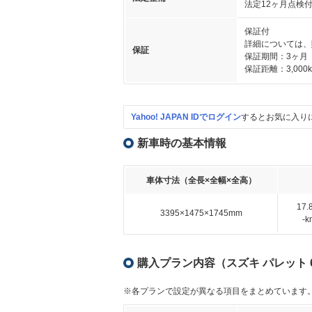
法定12ヶ月点検
保証付
詳細については、
保証
保証期間：3ヶ月
保証距離：3,000
Yahoo! JAPAN IDでログイン
するとお気に入り
新車時の基本情報
車体寸法（全長×全幅×全高）
17
3395×1475×1745mm
-
購入プラン内容（スズキ パレット 66
※各プランで設定が異なる項目をまとめています