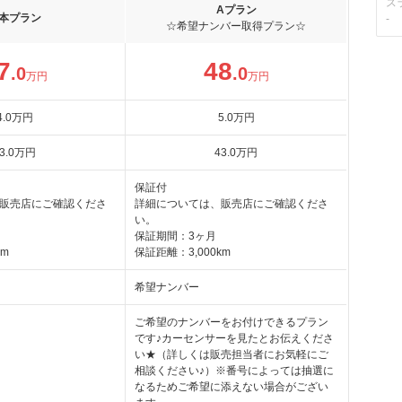
ス
Aプラン
本プラン
-
☆希望ナンバー取得プラン☆
7
48
.0
.0
万円
万円
4
.0
万円
5
.0
万円
3
.0
万円
43
.0
万円
保証付
販売店にご確認くださ
詳細については、販売店にご確認くださ
い。
保証期間：3ヶ月
km
保証距離：3,000km
希望ナンバー
ご希望のナンバーをお付けできるプラン
です♪カーセンサーを見たとお伝えくださ
い★（詳しくは販売担当者にお気軽にご
相談ください♪）※番号によっては抽選に
なるためご希望に添えない場合がござい