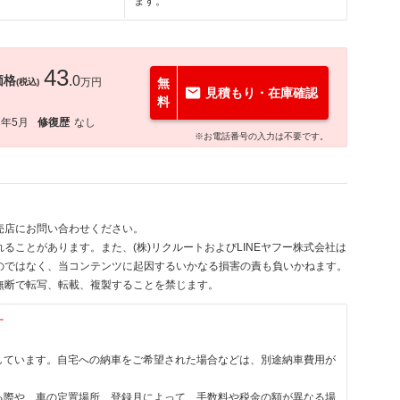
ます。
43
価格
.0
万円
無
(税込)
見積もり・在庫確認
料
7年5月
修復歴
なし
※お電話番号の入力は不要です。
売店にお問い合わせください。
ることがあります。また、(株)リクルートおよびLINEヤフー株式会社は
のではなく、当コンテンツに起因するいかなる損害の責も負いかねます。
無断で転写、転載、複製することを禁じます。
す
しています。自宅への納車をご希望された場合などは、別途納車費用が
る際や、車の定置場所、登録月によって、手数料や税金の額が異なる場