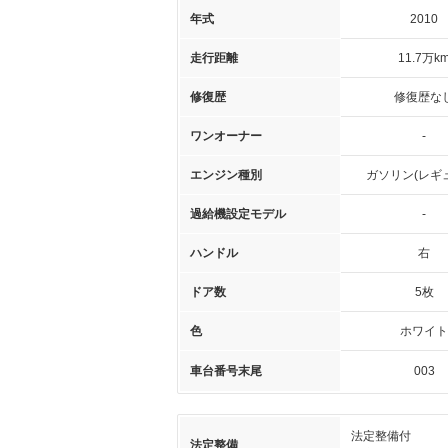
年式
2010
走行距離
11.7万k
修復歴
修復歴な
ワンオーナー
-
エンジン種別
ガソリン(レギ
過給機設定モデル
-
ハンドル
右
ドア数
5枚
色
ホワイト
車台番号末尾
003
法定整備付
法定整備