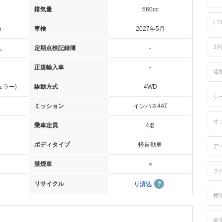
排気量
660cc
ET
m
車検
2027年5月
3
し
定期点検記録簿
-
正規輸入車
-
電
ュラー)
駆動方式
4WD
シ
ミッション
インパネ4AT
オ
乗車定員
4名
ボディタイプ
軽自動車
ア
禁煙車
○
ク
リサイクル
リ済込
横
衝