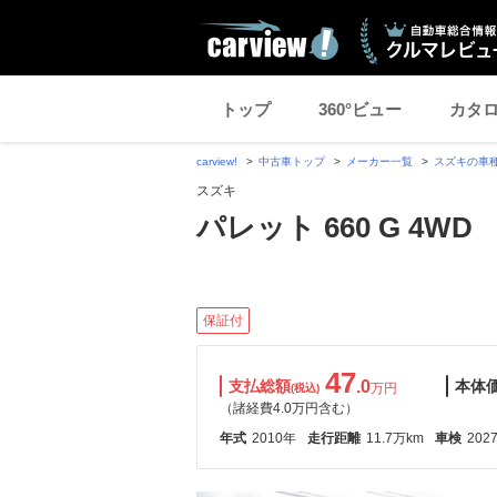
トップ
360°ビュー
カタ
carview!
中古車トップ
メーカー一覧
スズキの車
スズキ
パレット 660 G 4WD
保証付
47
支払総額
.0
本体
万円
(税込)
（諸経費4.0万円含む）
年式
2010年
走行距離
11.7万km
車検
202