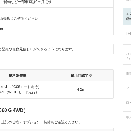
付※貨物など一部車両は6ヶ月点検
エ
販売店にご確認ください。
運転
km
L
に登録や複数見積もりができるようになります。
カ
-/-/-
電
燃料消費率
最小回転半径
.8km/L（JC08モード走行）
フ
4.2m
km/L（WLTCモード走行）
ロ
0 G 4WD）
寒
。上記の仕様・オプション・装備もご確認ください。