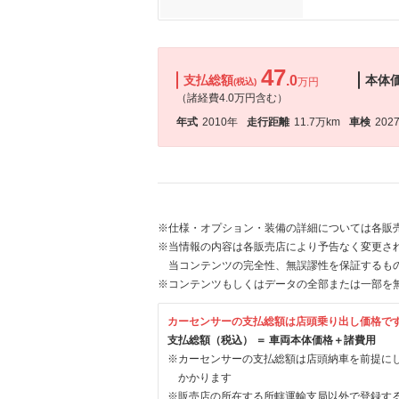
47
支払総額
.0
本体
万円
(税込)
（諸経費4.0万円含む）
年式
2010年
走行距離
11.7万km
車検
202
※仕様・オプション・装備の詳細については各販
※当情報の内容は各販売店により予告なく変更され
当コンテンツの完全性、無誤謬性を保証するも
※コンテンツもしくはデータの全部または一部を
カーセンサーの支払総額は店頭乗り出し価格で
支払総額（税込） ＝ 車両本体価格＋諸費用
※カーセンサーの支払総額は店頭納車を前提に
かかります
※販売店の所在する所轄運輸支局以外で登録す