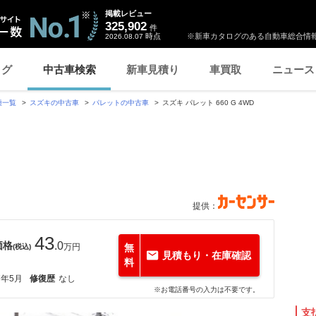
掲載レビュー
325,902
件
時点
※新車カタログのある自動車総合情報
2026.08.07
ログ
中古車検索
新車見積り
車買取
ニュース
種一覧
スズキの中古車
パレットの中古車
スズキ パレット 660 G 4WD
提供：
43
価格
.0
万円
無
(税込)
見積もり・在庫確認
料
7年5月
修復歴
なし
※お電話番号の入力は不要です。
支