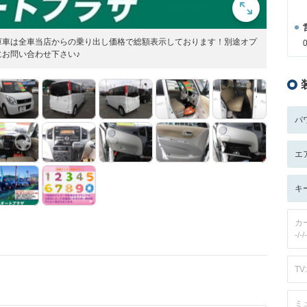
庫車は全車当店からの乗り出し価格で総額表示しております！別途オプ
お問い合わせ下さい♪
パ
エ
キ
カ
-/-/-
TV:
ミ