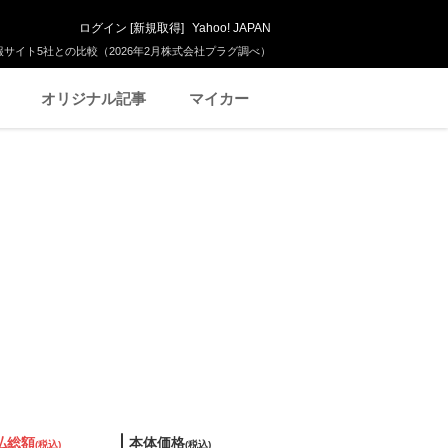
ログイン
[
新規取得
]
Yahoo! JAPAN
サイト5社との比較（2026年2月株式会社プラグ調べ）
オリジナル記事
マイカー
払総額
本体価格
(税込)
(税込)