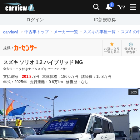
carview!
検索
通知
i
ログイン
ID新規取得
中古車トップ
メーカー一覧
スズキの車種一覧
スズキの
carview!
提供：
お気に入り
最近見た
一覧を見る
中古車
スズキ ソリオ 1.2 ハイブリッド MG
全方位モニタ付きナビ＆スズキセーフティサ/
支払総額：
201.8
万円
本体価格：
186.0
万円
諸経費：
15.8
万円
年式：
2025
年
走行距離：
0.6
万km
修復歴：
なし
1
/
23