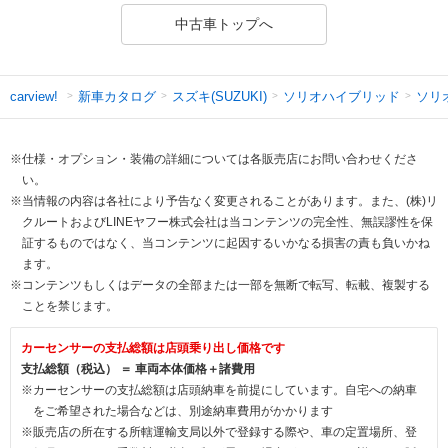
中古車トップへ
新車カタログ
スズキ(SUZUKI)
ソリオハイブリッド
ソリ
carview!
※仕様・オプション・装備の詳細については各販売店にお問い合わせくださ
い。
※当情報の内容は各社により予告なく変更されることがあります。また、(株)リ
クルートおよびLINEヤフー株式会社は当コンテンツの完全性、無誤謬性を保
証するものではなく、当コンテンツに起因するいかなる損害の責も負いかね
ます。
※コンテンツもしくはデータの全部または一部を無断で転写、転載、複製する
ことを禁じます。
カーセンサーの支払総額は店頭乗り出し価格です
支払総額（税込） ＝ 車両本体価格＋諸費用
※カーセンサーの支払総額は店頭納車を前提にしています。自宅への納車
をご希望された場合などは、別途納車費用がかかります
※販売店の所在する所轄運輸支局以外で登録する際や、車の定置場所、登