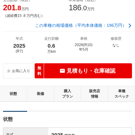
201
186
.8
.0
万円
万円
（諸経費15 .8 万円含む）
この車種の相場価格（平均本体価格：196万円）
年式
走行距離
車検
修復歴
2025
0.6
2028(R10)
なし
年5月
(R7)
万km
無
見積もり・在庫確認
料
購入
販売店
車種
状態
装備
プラン
情報
スペック
状態
2025
年式