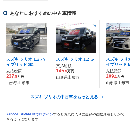
あなたにおすすめの中古車情報
スズキ ソリオ 1.2 ハ
スズキ ソリオ 1.2 G
スズキ ソリオ 1
イブリッド SZ
イブリッド M
支払総額
145
支払総額
支払総額
.9
万円
237
209
.8
万円
.1
万円
山形県山形市
山形県山形市
山形県山形市
スズキ ソリオの中古車をもっと見る
Yahoo! JAPAN IDでログイン
するとお気に入りに登録や複数見積もりがで
きるようになります。