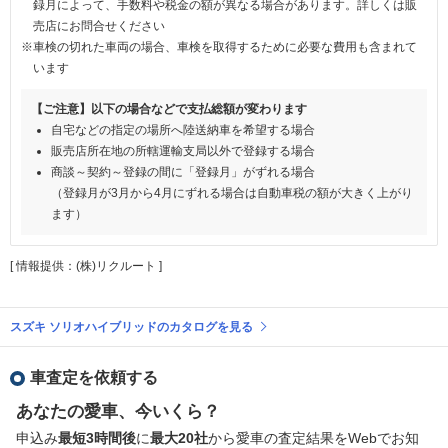
録月によって、手数料や税金の額が異なる場合があります。詳しくは販
売店にお問合せください
※車検の切れた車両の場合、車検を取得するために必要な費用も含まれて
います
【ご注意】以下の場合などで支払総額が変わります
自宅などの指定の場所へ陸送納車を希望する場合
販売店所在地の所轄運輸支局以外で登録する場合
商談～契約～登録の間に「登録月」がずれる場合
（登録月が3月から4月にずれる場合は自動車税の額が大きく上がり
ます）
[ 情報提供：(株)リクルート ]
スズキ ソリオハイブリッドのカタログを見る
車査定を依頼する
あなたの愛車、今いくら？
申込み
最短3時間後
に
最大20社
から愛車の査定結果をWebでお知