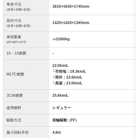
車体寸法
3810
×
1645
×
1745
mm
(全長×全幅×全高)
室内寸法
1420
×
1420
×
1365
mm
(全長×全幅×全高)
車両重量
-/-/1000
kg
(AT×MT×CVT)
10・15燃費
-
22.0km/L
└市街地：19.3km/L
WLTC燃費
└郊外：22.6km/L
└高速：23.0km/L
JC08燃費
25.6km/L
使用燃料
レギュラー
駆動方式
前輪駆動（FF）
最小回転半径
4.8
m