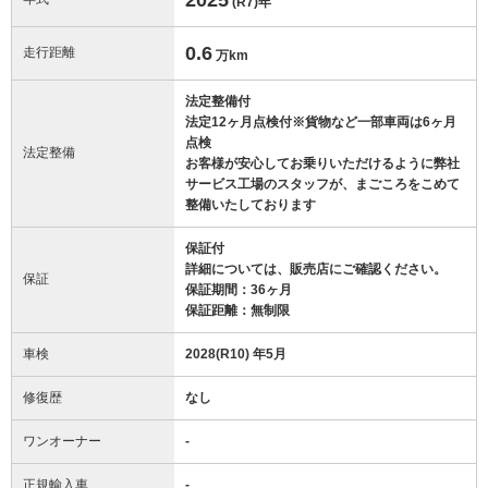
(R7)
年
0.6
走行距離
万km
法定整備付
法定12ヶ月点検付※貨物など一部車両は6ヶ月
点検
法定整備
お客様が安心してお乗りいただけるように弊社
サービス工場のスタッフが、まごころをこめて
整備いたしております
保証付
詳細については、販売店にご確認ください。
保証
保証期間：36ヶ月
保証距離：無制限
車検
2028(R10) 年5月
修復歴
なし
ワンオーナー
-
正規輸入車
-