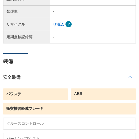
禁煙車
-
リサイクル
リ済込
定期点検記録簿
-
装備
安全装備
ABS
パワステ
衝突被害軽減ブレーキ
クルーズコントロール
パーキングアシスト