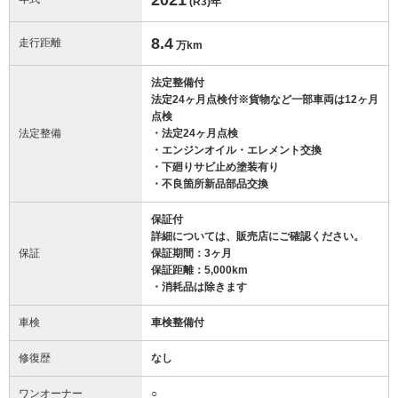
(R3)
年
8.4
走行距離
万km
法定整備付
法定24ヶ月点検付※貨物など一部車両は12ヶ月
点検
法定整備
・法定24ヶ月点検
・エンジンオイル・エレメント交換
・下廻りサビ止め塗装有り
・不良箇所新品部品交換
保証付
詳細については、販売店にご確認ください。
保証
保証期間：3ヶ月
保証距離：5,000km
・消耗品は除きます
車検
車検整備付
修復歴
なし
ワンオーナー
○