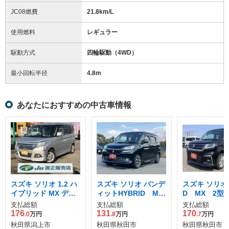
JC08燃費
21.8km/L
使用燃料
レギュラー
駆動方式
四輪駆動（4WD）
最小回転半径
4.8
m
あなたにおすすめの中古車情報
スズキ ソリオ 1.2 ハ
スズキ ソリオ バンデ
スズキ ソリオ 
イブリッド MX デュ
ィットHYBRID MV
D MX 2型
アルカメラブレーキ
4WD
電動スライ
支払総額
支払総額
支払総額
サポート装着車 4WD
176
131
170
.0
万円
.8
万円
.7
万円
秋田県潟上市
秋田県秋田市
秋田県秋田市