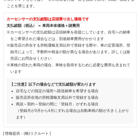
ことを禁じます。
カーセンサーの支払総額は店頭乗り出し価格です
支払総額（税込） ＝ 車両本体価格＋諸費用
※カーセンサーの支払総額は店頭納車を前提にしています。自宅への納車
をご希望された場合などは、別途納車費用がかかります
※販売店の所在する所轄運輸支局以外で登録する際や、車の定置場所、登
録月によって、手数料や税金の額が異なる場合があります。詳しくは販
売店にお問合せください
※車検の切れた車両の場合、車検を取得するために必要な費用も含まれて
います
【ご注意】以下の場合などで支払総額が変わります
自宅などの指定の場所へ陸送納車を希望する場合
販売店所在地の所轄運輸支局以外で登録する場合
商談～契約～登録の間に「登録月」がずれる場合
（登録月が3月から4月にずれる場合は自動車税の額が大きく上がり
ます）
[ 情報提供：(株)リクルート ]