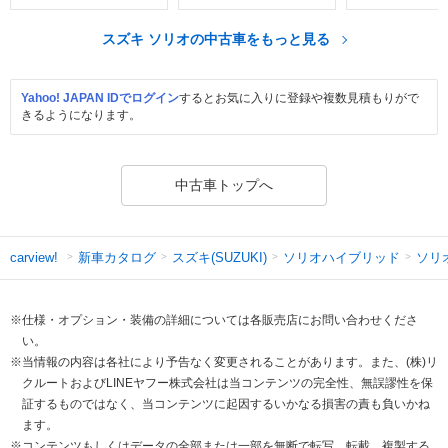
スズキ ソリオの中古車をもっと見る
Yahoo! JAPAN IDでログイン
するとお気に入りに登録や複数見積もりがで
きるようになります。
中古車トップへ
新車カタログ
スズキ(SUZUKI)
ソリオハイブリッド
ソリ
carview!
※仕様・オプション・装備の詳細については各販売店にお問い合わせくださ
い。
※当情報の内容は各社により予告なく変更されることがあります。また、(株)リ
クルートおよびLINEヤフー株式会社は当コンテンツの完全性、無誤謬性を保
証するものではなく、当コンテンツに起因するいかなる損害の責も負いかね
ます。
※コンテンツもしくはデータの全部または一部を無断で転写、転載、複製する