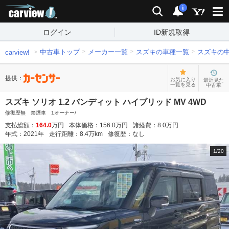
carview!
検索
通知
i
ログイン
ID新規取得
中古車トップ
メーカー一覧
スズキの車種一覧
スズキの
carview!
提供：
お気に入り
最近見た
一覧を見る
中古車
スズキ ソリオ 1.2 バンディット ハイブリッド MV 4WD
修復歴無 禁煙車 1オーナー/
支払総額：
164.0
万円
本体価格：
156.0
万円
諸経費：
8.0
万円
年式：
2021
年
走行距離：
8.4
万km
修復歴：
なし
1
/
20