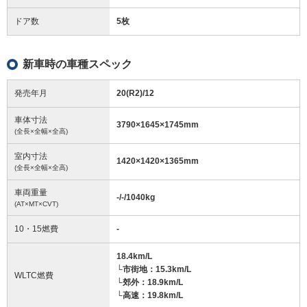
ドア数
5枚
新車時の車種スペック
発売年月
20(R2)/12
車体寸法
3790
×
1645
×
1745
mm
(全長×全幅×全高)
室内寸法
1420
×
1420
×
1365
mm
(全長×全幅×全高)
車両重量
-/-/1040
kg
(AT×MT×CVT)
10・15燃費
-
18.4km/L
└市街地：15.3km/L
WLTC燃費
└郊外：18.9km/L
└高速：19.8km/L