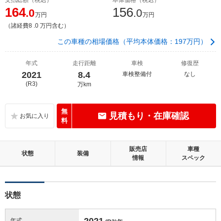
164
156
.0
.0
万円
万円
（諸経費8 .0 万円含む）
この車種の相場価格（平均本体価格：197万円）
年式
走行距離
車検
修復歴
2021
8.4
車検整備付
なし
(R3)
万km
無
見積もり・在庫確認
料
販売店
車種
状態
装備
情報
スペック
状態
2021
年式