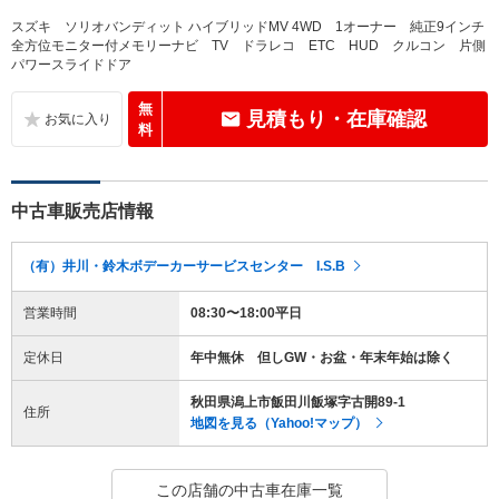
スズキ ソリオバンディット ハイブリッドMV 4WD 1オーナー 純正9インチ
全方位モニター付メモリーナビ TV ドラレコ ETC HUD クルコン 片側
パワースライドドア
無
見積もり・在庫確認
料
中古車販売店情報
（有）井川・鈴木ボデーカーサービスセンター I.S.B
営業時間
08:30〜18:00平日
定休日
年中無休 但しGW・お盆・年末年始は除く
秋田県潟上市飯田川飯塚字古開89-1
住所
地図を見る（Yahoo!マップ）
この店舗の中古車在庫一覧