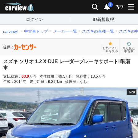
carview!
検索
通知
i
ログイン
ID新規取得
中古車トップ
メーカー一覧
スズキの車種一覧
スズキの
carview!
提供：
お気に入り
最近見た
一覧を見る
中古車
スズキ ソリオ 1.2 X-DJE レーダーブレーキサポートII装着
車
支払総額：
63.0
万円
本体価格：
49.5
万円
諸経費：
13.5
万円
年式：
2014
年
走行距離：
9.2
万km
修復歴：
なし
1
/
20