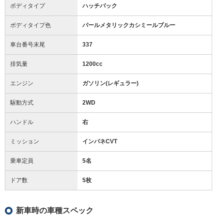
ボディタイプ
ハッチバック
ボディタイプ色
パールメタリックカシミールブルー
車台番号末尾
337
排気量
1200cc
エンジン
ガソリン(レギュラー)
駆動方式
2WD
ハンドル
右
ミッション
インパネCVT
乗車定員
5名
ドア数
5枚
新車時の車種スペック