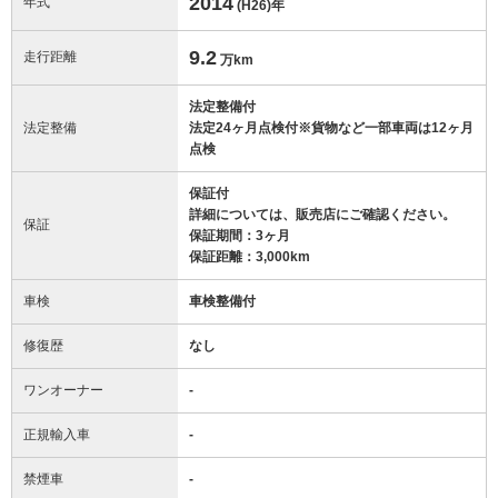
2014
年式
(H26)
年
9.2
走行距離
万km
法定整備付
法定整備
法定24ヶ月点検付※貨物など一部車両は12ヶ月
点検
保証付
詳細については、販売店にご確認ください。
保証
保証期間：3ヶ月
保証距離：3,000km
車検
車検整備付
修復歴
なし
ワンオーナー
-
正規輸入車
-
禁煙車
-