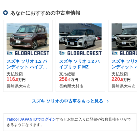
あなたにおすすめの中古車情報
スズキ ソリオ 1.2 バ
スズキ ソリオ 1.2 ハ
スズキ ソリオ 1
ンディット ハイブリ
イブリッド MZ
ンディット ハ
ッド MV
ッド MV
支払総額
支払総額
支払総額
116
256
220
.8
万円
.6
万円
.5
万円
長崎県大村市
長崎県大村市
長崎県大村市
スズキ ソリオの中古車をもっと見る
Yahoo! JAPAN IDでログイン
するとお気に入りに登録や複数見積もりがで
きるようになります。