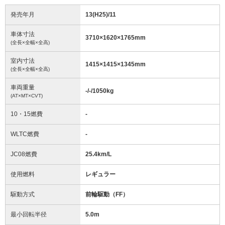
発売年月
13(H25)/11
車体寸法
3710
×
1620
×
1765
mm
(全長×全幅×全高)
室内寸法
1415
×
1415
×
1345
mm
(全長×全幅×全高)
車両重量
-/-/1050
kg
(AT×MT×CVT)
10・15燃費
-
WLTC燃費
-
JC08燃費
25.4km/L
使用燃料
レギュラー
駆動方式
前輪駆動（FF）
最小回転半径
5.0
m