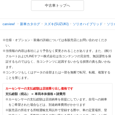
中古車トップへ
新車カタログ
スズキ(SUZUKI)
ソリオハイブリッド
ソリ
carview!
※仕様・オプション・装備の詳細については各販売店にお問い合わせくださ
い。
※当情報の内容は各社により予告なく変更されることがあります。また、(株)リ
クルートおよびLINEヤフー株式会社は当コンテンツの完全性、無誤謬性を保
証するものではなく、当コンテンツに起因するいかなる損害の責も負いかね
ます。
※コンテンツもしくはデータの全部または一部を無断で転写、転載、複製する
ことを禁じます。
カーセンサーの支払総額は店頭乗り出し価格です
支払総額（税込） ＝ 車両本体価格＋諸費用
※カーセンサーの支払総額は店頭納車を前提にしています。自宅への納車
をご希望された場合などは、別途納車費用がかかります
※販売店の所在する所轄運輸支局以外で登録する際や、車の定置場所、登