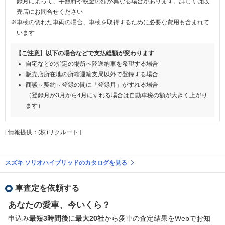
録月によって、手数料や税金の額が異なる場合があります。詳しくは販
売店にお問合せください
※車検の切れた車両の場合、車検を取得するために必要な費用も含まれて
います
【ご注意】以下の場合などで支払総額が変わります
自宅などの指定の場所へ陸送納車を希望する場合
販売店所在地の所轄運輸支局以外で登録する場合
商談～契約～登録の間に「登録月」がずれる場合
（登録月が3月から4月にずれる場合は自動車税の額が大きく上がり
ます）
[ 情報提供：(株)リクルート ]
スズキ ソリオハイブリッドのカタログを見る
車査定を依頼する
あなたの愛車、今いくら？
申込み
最短3時間後
に
最大20社
から愛車の査定結果をWebでお知