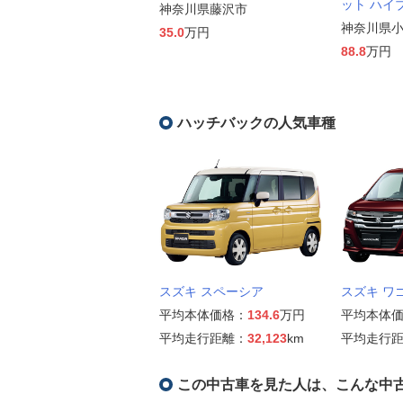
ット ハイ
神奈川県藤沢市
神奈川県
35.0
万円
88.8
万円
ハッチバックの人気車種
スズキ スペーシア
スズキ ワ
平均本体価格：
134.6
万円
平均本体
平均走行距離：
32,123
km
平均走行
この中古車を見た人は、こんな中