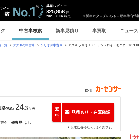
掲載レビュー
325,858
件
時点
※新車カタログのある自動車総合情報
2026.08.06
ログ
中古車検索
新車見積り
車買取
ニュース
種一覧
スズキの中古車
ソリオの中古車
スズキ ソリオ 1.2 S アンドロイドモニター10.3 HI
提供：
24
価格
.3
万円
無
(税込)
見積もり・在庫確認
料
整備付
修復歴
なし
※お電話番号の入力は不要です。
支