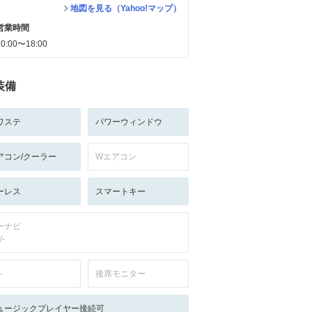
地図を見る（Yahoo!マップ）
営業時間
10:00〜18:00
装備
ワステ
パワーウィンドウ
アコン/クーラー
Wエアコン
ーレス
スマートキー
ーナビ
/-
-
後席モニター
ュージックプレイヤー接続可