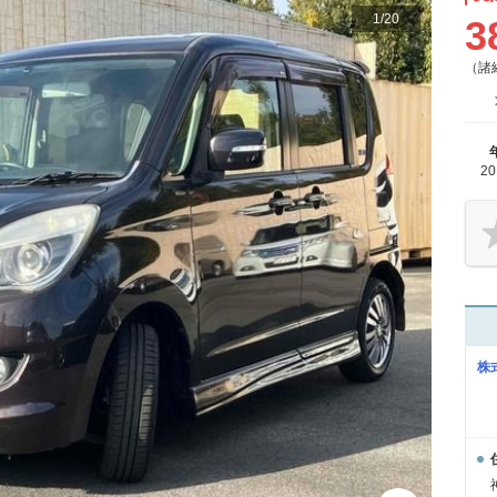
1
/
20
3
（諸
2
株