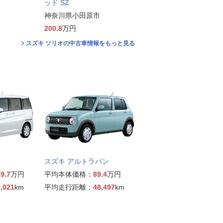
ッド SZ
神奈川県小田原市
200.8
万円
スズキ ソリオの中古車情報をもっと見る
スズキ アルトラパン
9.7
万円
平均本体価格：
89.4
万円
,021
km
平均走行距離：
48,497
km