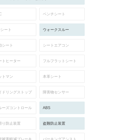
C
ベンチシート
列シート
ウォークスルー
動シート
シートエアコン
ートヒーター
フルフラットシート
ットマン
本革シート
イドリングストップ
障害物センサー
ルーズコントロール
ABS
滑り防止装置
盗難防止装置
突被害軽減ブレーキ
パーキングアシスト