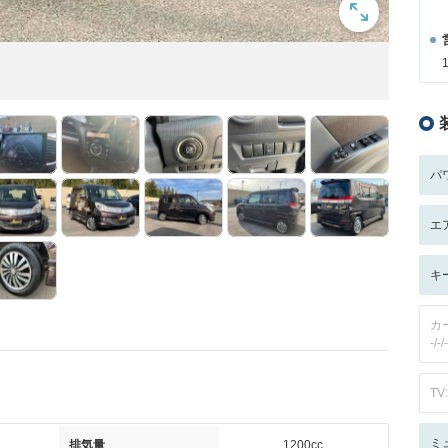
パ
エ
キ
カ
-/-/-
TV:
ミ
排気量
1200cc