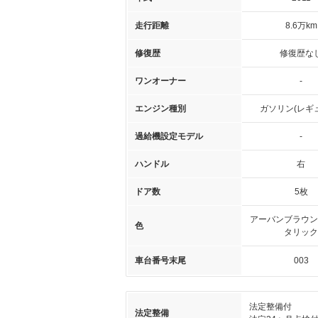
走行距離
8.6万km
修復歴
修復歴な
ワンオーナー
-
エンジン種別
ガソリン(レギ
過給機設定モデル
-
ハンドル
右
ドア数
5枚
アーバンブラウン
色
タリック
車台番号末尾
003
法定整備付
法定整備