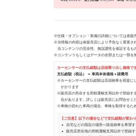
※仕様・オプション・装備の詳細については各販
※当情報の内容は各販売店により予告なく変更され
当コンテンツの完全性、無誤謬性を保証するも
※コンテンツもしくはデータの全部または一部を
カーセンサーの支払総額は店頭乗り出し価格で
支払総額（税込） ＝ 車両本体価格＋諸費用
※カーセンサーの支払総額は店頭納車を前提に
かかります
※販売店の所在する所轄運輸支局以外で登録す
合があります。詳しくは販売店にお問合せく
※車検の切れた車両の場合、車検を取得するた
【ご注意】以下の場合などで支払総額が変わ
自宅などの指定の場所へ陸送納車を希望す
販売店所在地の所轄運輸支局以外で登録す