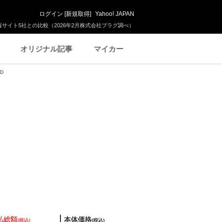
ログイン
[
新規取得
]
Yahoo! JAPAN
サイト5社との比較（2026年2月株式会社プラグ調べ）
オリジナル記事
マイカー
D
払総額
本体価格
(税込)
(税込)