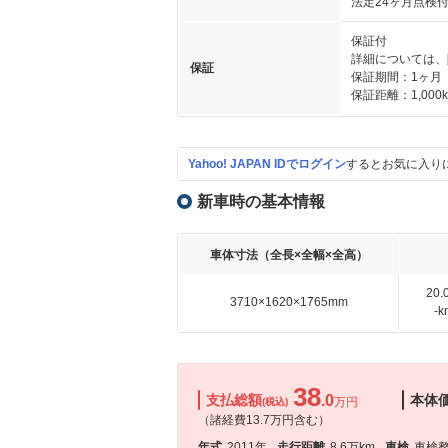
法定24ヶ月点検
保証付
詳細については、
保証
保証期間：1ヶ月
保証距離：1,000
Yahoo! JAPAN IDでログイン
するとお気に入り
新車時の基本情報
車体寸法（全長×全幅×全高）
20
3710×1620×1765mm
-
38
支払総額
.0
本体
万円
(税込)
（諸経費13.7万円含む）
年式
2011年
走行距離
8.6万km
車検
車検