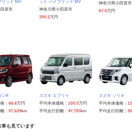
ブリッド MV
ット ハイブリッド MV
神奈川県小田原市
小田原市
神奈川県小田原市
67.0
万円
250.2
万円
ゴンR
スズキ エブリイ
スズキ ソリオ
価格：
66.8
万円
平均本体価格：
105.5
万円
平均本体価格：
12
距離：
57,629
km
平均走行距離：
47,793
km
平均走行距離：
50
古車も見ています