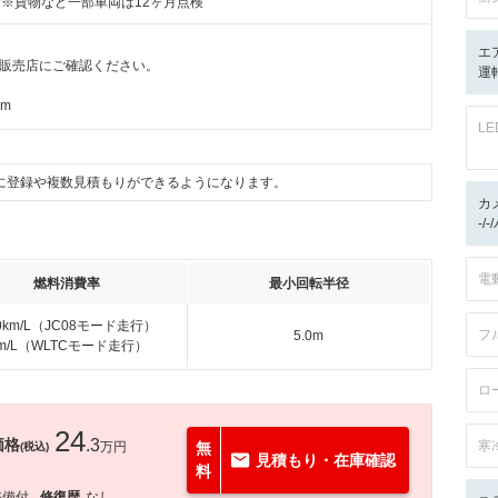
付※貨物など一部車両は12ヶ月点検
エ
販売店にご確認ください。
運
km
L
に登録や複数見積もりができるようになります。
カ
-/
電
燃料消費率
最小回転半径
.0km/L（JC08モード走行）
フ
5.0m
km/L（WLTCモード走行）
ロ
24
価格
.3
寒
万円
無
(税込)
見積もり・在庫確認
料
整備付
修復歴
なし