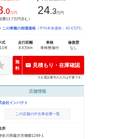
8
24
.0
.3
万円
万円
経費13.7万円含む）
この車種の相場価格
（平均本体価格：40.4万円）
年式
走行距離
車検
修復歴
011年
8.6万km
車検整備付
なし
無
見積もり・在庫確認
料
※お電話番号の入力は不要です。
店舗情報
式会社インパクト
この店舗の中古車在庫一覧
住所
神奈川県藤沢市獺郷1299-1