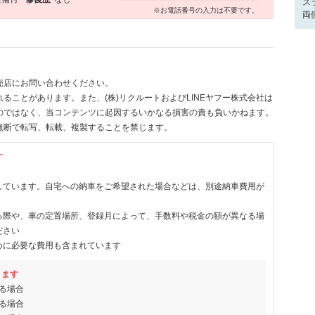
ス
※お電話番号の入力は不要です。
両
売店にお問い合わせください。
ることがあります。また、(株)リクルートおよびLINEヤフー株式会社は
のではなく、当コンテンツに起因するいかなる損害の責も負いかねます。
無断で転写、転載、複製することを禁じます。
す
しています。自宅への納車をご希望された場合などは、別途納車費用が
る際や、車の定置場所、登録月によって、手数料や税金の額が異なる場
ださい
めに必要な費用も含まれています
ります
る場合
る場合