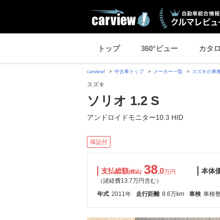
トップ
360°ビュー
カタ
carview!
中古車トップ
メーカー一覧
スズキの車
スズキ
ソリオ 1.2 S
アンドロイドモニター10.3 HID
保証付
38
支払総額
.0
本体
万円
(税込)
（諸経費13.7万円含む）
年式
2011年
走行距離
8.6万km
車検
車検