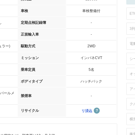
車検
車検整備付
ET
し
定期点検記録簿
-
3
正規輸入車
-
電
ュラー)
駆動方式
2WD
ミッション
インパネCVT
シ
乗車定員
5名
オ
ボディタイプ
ハッチバック
ア
パールメ
禁煙車
-
ク
リサイクル
リ済込
横
衝