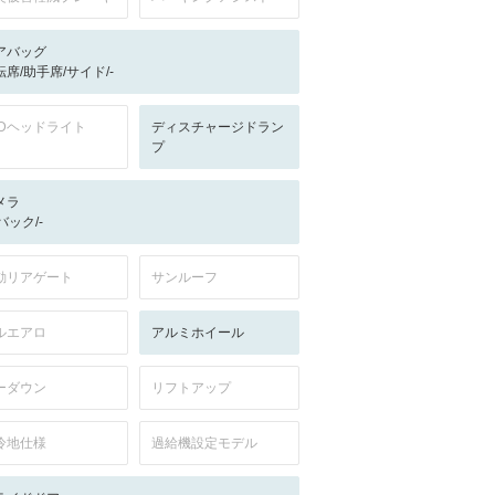
アバッグ
転席/助手席/サイド/-
EDヘッドライト
ディスチャージドラン
プ
メラ
-/バック/-
動リアゲート
サンルーフ
ルエアロ
アルミホイール
ーダウン
リフトアップ
冷地仕様
過給機設定モデル