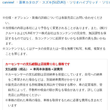
新車カタログ
スズキ(SUZUKI)
ソリオハイブリッド
ソリ
carview!
※仕様・オプション・装備の詳細については各販売店にお問い合わせくださ
い。
※当情報の内容は各社により予告なく変更されることがあります。また、(株)リ
クルートおよびLINEヤフー株式会社は当コンテンツの完全性、無誤謬性を保
証するものではなく、当コンテンツに起因するいかなる損害の責も負いかね
ます。
※コンテンツもしくはデータの全部または一部を無断で転写、転載、複製する
ことを禁じます。
カーセンサーの支払総額は店頭乗り出し価格です
支払総額（税込） ＝ 車両本体価格＋諸費用
※カーセンサーの支払総額は店頭納車を前提にしています。自宅への納車
をご希望された場合などは、別途納車費用がかかります
※販売店の所在する所轄運輸支局以外で登録する際や、車の定置場所、登
録月によって、手数料や税金の額が異なる場合があります。詳しくは販
売店にお問合せください
※車検の切れた車両の場合、車検を取得するために必要な費用も含まれて
います