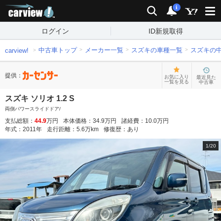
carview!
検索
通知
i
ログイン
ID新規取得
中古車トップ
メーカー一覧
スズキの車種一覧
スズキの
carview!
提供：
お気に入り
最近見た
一覧を見る
中古車
スズキ ソリオ 1.2 S
両側パワースライドドア/
支払総額：
44.9
万円
本体価格：
34.9
万円
諸経費：
10.0
万円
年式：
2011
年
走行距離：
5.6
万km
修復歴：
あり
1
/
20