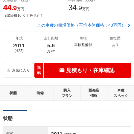
44
34
.9
.9
万円
万円
（諸経費10 .0 万円含む）
この車種の相場価格（平均本体価格：40万円）
年式
走行距離
車検
修復歴
2011
5.6
車検整備付
あり
(H23)
万km
無
見積もり・在庫確認
料
購入
販売店
車種
状態
装備
プラン
情報
スペック
状態
2011
年式