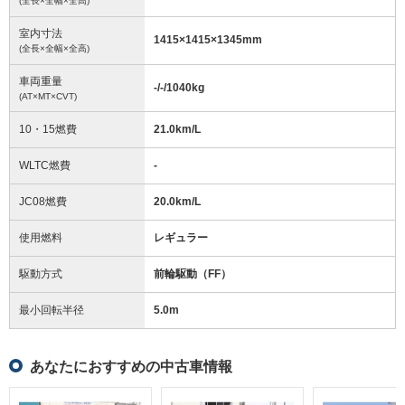
(全長×全幅×全高)
室内寸法
1415
×
1415
×
1345
mm
(全長×全幅×全高)
車両重量
-/-/1040
kg
(AT×MT×CVT)
10・15燃費
21.0km/L
WLTC燃費
-
JC08燃費
20.0km/L
使用燃料
レギュラー
駆動方式
前輪駆動（FF）
最小回転半径
5.0
m
あなたにおすすめの中古車情報