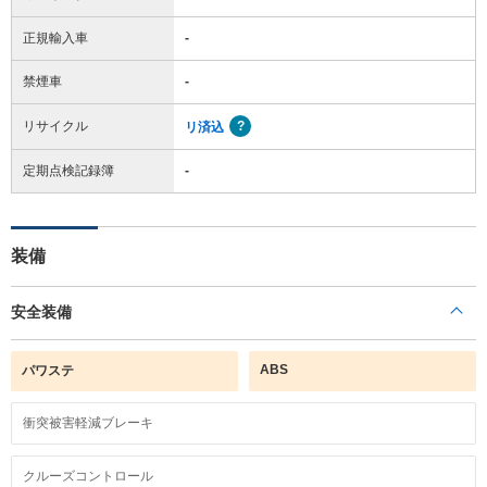
正規輸入車
-
禁煙車
-
リサイクル
リ済込
定期点検記録簿
-
装備
安全装備
ABS
パワステ
衝突被害軽減ブレーキ
クルーズコントロール