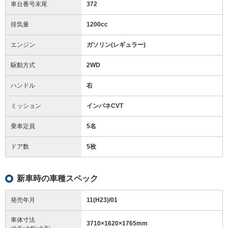
車台番号末尾
372
排気量
1200cc
エンジン
ガソリン(レギュラー)
駆動方式
2WD
ハンドル
右
ミッション
インパネCVT
乗車定員
5名
ドア数
5枚
新車時の車種スペック
発売年月
11(H23)/01
車体寸法
3710
×
1620
×
1765
mm