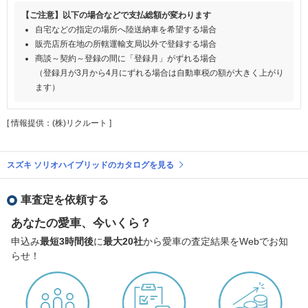
【ご注意】以下の場合などで支払総額が変わります
自宅などの指定の場所へ陸送納車を希望する場合
販売店所在地の所轄運輸支局以外で登録する場合
商談～契約～登録の間に「登録月」がずれる場合
（登録月が3月から4月にずれる場合は自動車税の額が大きく上がり
ます）
[ 情報提供：(株)リクルート ]
スズキ ソリオハイブリッドのカタログを見る
車査定を依頼する
あなたの愛車、今いくら？
申込み
最短3時間後
に
最大20社
から愛車の査定結果をWebでお知
らせ！