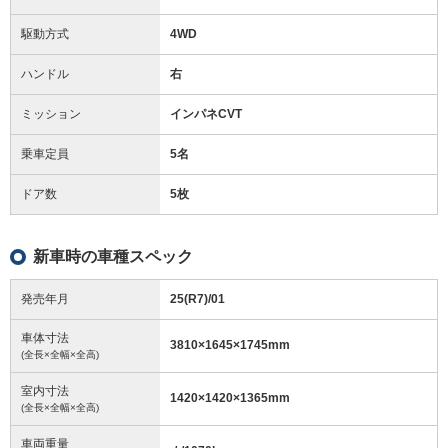
駆動方式
4WD
ハンドル
右
ミッション
インパネCVT
乗車定員
5名
ドア数
5枚
新車時の車種スペック
発売年月
25(R7)/01
車体寸法
3810
×
1645
×
1745
mm
(全長×全幅×全高)
室内寸法
1420
×
1420
×
1365
mm
(全長×全幅×全高)
車両重量