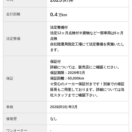
(R7)
年
0.4
走行距離
万km
法定整備付
法定12ヶ月点検付※貨物など一部車両は6ヶ月
法定整備
点検
自社陸運局指定工場にて法定整備を実施いたし
ます。
保証付
詳細については、販売店にご確認ください。
保証期限：2028年3月
保証
保証距離：60,000km
☆安心のメーカー保証付きです！別途での保証
延長もご用意しております。詳細については当
社スタッフまでご確認下さい。
車検
2028(R10) 年3月
修復歴
なし
ワンオーナー
-