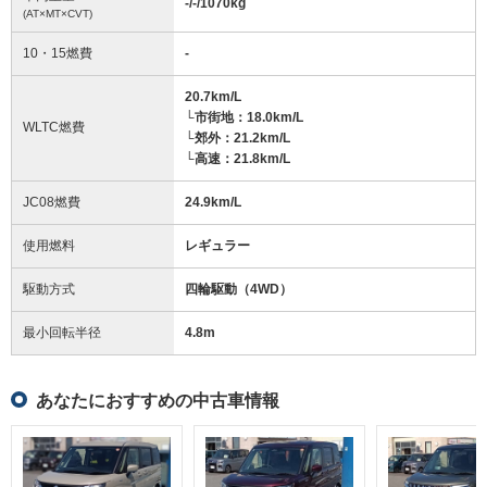
-/-/1070
kg
(AT×MT×CVT)
10・15燃費
-
20.7km/L
└市街地：18.0km/L
WLTC燃費
└郊外：21.2km/L
└高速：21.8km/L
JC08燃費
24.9km/L
使用燃料
レギュラー
駆動方式
四輪駆動（4WD）
最小回転半径
4.8
m
あなたにおすすめの中古車情報