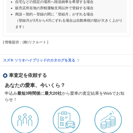
自宅などの指定の場所へ陸送納車を希望する場合
販売店所在地の所轄運輸支局以外で登録する場合
商談～契約～登録の間に「登録月」がずれる場合
（登録月が3月から4月にずれる場合は自動車税の額が大きく上がり
ます）
[ 情報提供：(株)リクルート ]
スズキ ソリオハイブリッドのカタログを見る
車査定を依頼する
あなたの愛車、今いくら？
申込み
最短3時間後
に
最大20社
から愛車の査定結果をWebでお知
らせ！