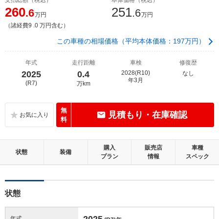
260
251
.6
.6
万円
万円
（諸経費9 .0 万円含む）
この車種の相場価格（平均本体価格：197万円）
年式
走行距離
車検
修復歴
2025
0.4
2028(R10)
なし
年3月
(R7)
万km
無
見積もり・在庫確認
料
購入
販売店
車種
状態
装備
プラン
情報
スペック
状態
2025
年式