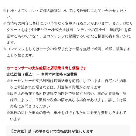
※仕様・オプション・装備の詳細については各販売店にお問い合わせくださ
い。
※当情報の内容は各社により予告なく変更されることがあります。また、(株)リ
クルートおよびLINEヤフー株式会社は当コンテンツの完全性、無誤謬性を保
証するものではなく、当コンテンツに起因するいかなる損害の責も負いかね
ます。
※コンテンツもしくはデータの全部または一部を無断で転写、転載、複製する
ことを禁じます。
カーセンサーの支払総額は店頭乗り出し価格です
支払総額（税込） ＝ 車両本体価格＋諸費用
※カーセンサーの支払総額は店頭納車を前提にしています。自宅への納車
をご希望された場合などは、別途納車費用がかかります
※販売店の所在する所轄運輸支局以外で登録する際や、車の定置場所、登
録月によって、手数料や税金の額が異なる場合があります。詳しくは販
売店にお問合せください
※車検の切れた車両の場合、車検を取得するために必要な費用も含まれて
います
【ご注意】以下の場合などで支払総額が変わります