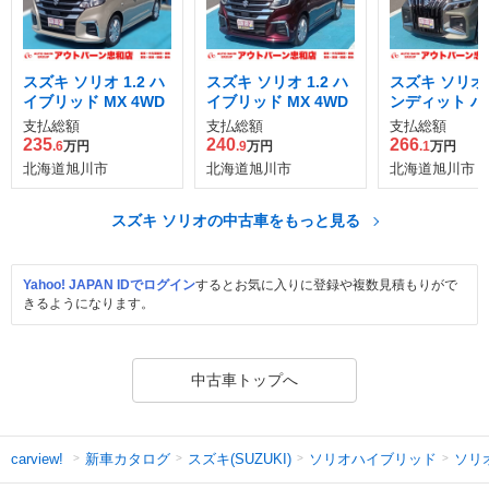
スズキ ソリオ 1.2 ハ
スズキ ソリオ 1.2 ハ
スズキ ソリオ 1
イブリッド MX 4WD
イブリッド MX 4WD
ンディット ハ
ッド MV 4WD
支払総額
支払総額
支払総額
235
240
266
.6
万円
.9
万円
.1
万円
北海道旭川市
北海道旭川市
北海道旭川市
スズキ ソリオの中古車をもっと見る
Yahoo! JAPAN IDでログイン
するとお気に入りに登録や複数見積もりがで
きるようになります。
中古車トップへ
新車カタログ
スズキ(SUZUKI)
ソリオハイブリッド
ソリ
carview!