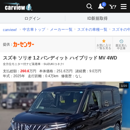
carview!
検索
通知
i
ログイン
ID新規取得
中古車トップ
メーカー一覧
スズキの車種一覧
スズキの
carview!
提供：
お気に入り
最近見た
一覧を見る
中古車
スズキ ソリオ 1.2 バンディット ハイブリッド MV 4WD
全方位モニター付ナビ装着車・SUZUKIコネク/
支払総額：
260.6
万円
本体価格：
251.6
万円
諸経費：
9.0
万円
年式：
2025
年
走行距離：
0.4
万km
修復歴：
なし
1
/
20