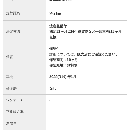
26
走行距離
km
法定整備付
法定整備
法定12ヶ月点検付※貨物など一部車両は6ヶ月
点検
保証付
詳細については、販売店にご確認ください。
保証
保証期間：36ヶ月
保証距離：無制限
車検
2028(R10) 年1月
修復歴
なし
ワンオーナー
-
正規輸入車
-
禁煙車
○