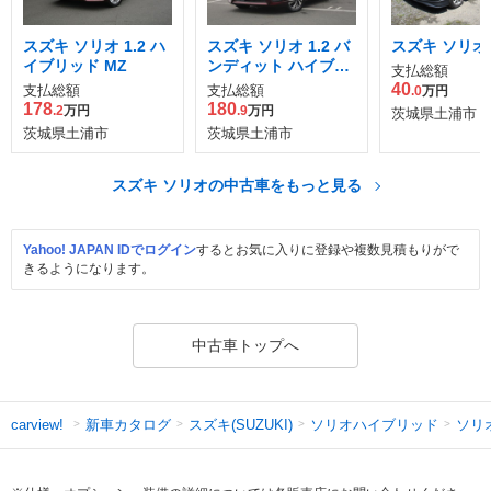
スズキ ソリオ 1.2 ハ
スズキ ソリオ 1.2 バ
スズキ ソリオ 1
イブリッド MZ
ンディット ハイブリ
支払総額
ッド MV
40
支払総額
支払総額
.0
万円
178
180
.2
万円
.9
万円
茨城県土浦市
茨城県土浦市
茨城県土浦市
スズキ ソリオの中古車をもっと見る
Yahoo! JAPAN IDでログイン
するとお気に入りに登録や複数見積もりがで
きるようになります。
中古車トップへ
新車カタログ
スズキ(SUZUKI)
ソリオハイブリッド
ソリ
carview!