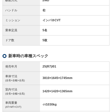
駆動方式
2WD
ハンドル
右
ミッション
インパネCVT
乗車定員
5名
ドア数
5枚
新車時の車種スペック
発売年月
25(R7)/01
車体寸法
3810
×
1645
×
1745
mm
(全長×全幅×全高)
室内寸法
1420
×
1420
×
1365
mm
(全長×全幅×全高)
車両重量
-/-/1030
kg
(AT×MT×CVT)