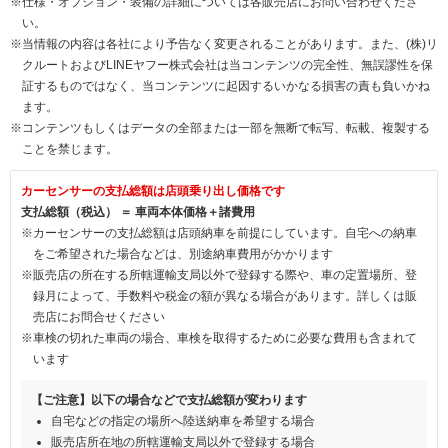
※仕様・オプション・装備の詳細については各販売店にお問い合わせくださ
い。
※当情報の内容は各社により予告なく変更されることがあります。また、(株)リ
クルートおよびLINEヤフー株式会社は当コンテンツの完全性、無誤謬性を保
証するものではなく、当コンテンツに起因するいかなる損害の責も負いかね
ます。
※コンテンツもしくはデータの全部または一部を無断で転写、転載、複製する
ことを禁じます。
カーセンサーの支払総額は店頭乗り出し価格です
支払総額（税込） ＝ 車両本体価格＋諸費用
※カーセンサーの支払総額は店頭納車を前提にしています。自宅への納車
をご希望された場合などは、別途納車費用がかかります
※販売店の所在する所轄運輸支局以外で登録する際や、車の定置場所、登
録月によって、手数料や税金の額が異なる場合があります。詳しくは販
売店にお問合せください
※車検の切れた車両の場合、車検を取得するために必要な費用も含まれて
います
【ご注意】以下の場合などで支払総額が変わります
自宅などの指定の場所へ陸送納車を希望する場合
販売店所在地の所轄運輸支局以外で登録する場合