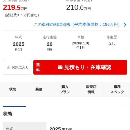
219
210
.5
.0
万円
万円
（諸経費9 .5 万円含む）
この車種の相場価格（平均本体価格：196万円）
年式
走行距離
車検
修復歴
2025
26
2028(R10)
なし
年1月
(R7)
km
無
見積もり・在庫確認
料
購入
販売店
車種
状態
装備
プラン
情報
スペック
状態
2025
年式
(R7)
年