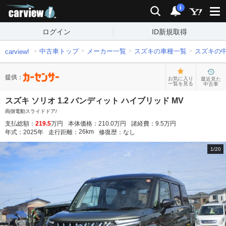
carview!
検索
通知
i
ログイン
ID新規取得
中古車トップ
メーカー一覧
スズキの車種一覧
スズキの
carview!
提供：
お気に入り
最近見た
一覧を見る
中古車
スズキ ソリオ 1.2 バンディット ハイブリッド MV
両側電動スライドドア/
支払総額：
219.5
万円
本体価格：
210.0
万円
諸経費：
9.5
万円
26
km
年式：
2025
年
走行距離：
修復歴：
なし
1
/
20