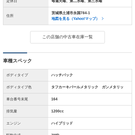
定休日
毎週火曜、第二水曜、第三水曜
茨城県土浦市永国784-1
住所
地図を見る（Yahoo!マップ）
この店舗の中古車在庫一覧
車種スペック
ボディタイプ
ハッチバック
ボディタイプ色
タフカーキパールメタリック ガンメタリッ
車台番号末尾
164
排気量
1200cc
エンジン
ハイブリッド