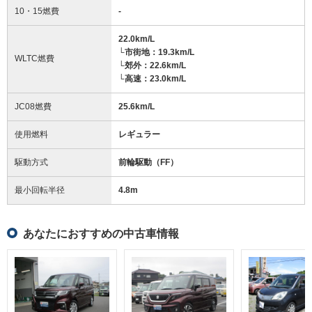
10・15燃費
-
22.0km/L
└市街地：19.3km/L
WLTC燃費
└郊外：22.6km/L
└高速：23.0km/L
JC08燃費
25.6km/L
使用燃料
レギュラー
駆動方式
前輪駆動（FF）
最小回転半径
4.8
m
あなたにおすすめの中古車情報