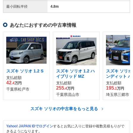
最小回転半径
4.8
m
あなたにおすすめの中古車情報
スズキ ソリオ 1.2 S
スズキ ソリオ 1.2 ハ
スズキ ソリオ 1
イブリッド MZ
ンディット ハ
支払総額
ッド MV
42
支払総額
支払総額
.4
万円
255
195
.4
万円
.1
万円
千葉県松戸市
千葉県流山市
埼玉県三郷市
スズキ ソリオの中古車をもっと見る
Yahoo! JAPAN IDでログイン
するとお気に入りに登録や複数見積もりがで
きるようになります。