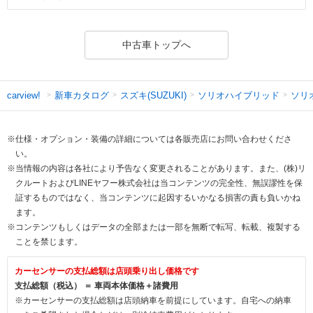
中古車トップへ
新車カタログ
スズキ(SUZUKI)
ソリオハイブリッド
ソリ
carview!
※仕様・オプション・装備の詳細については各販売店にお問い合わせくださ
い。
※当情報の内容は各社により予告なく変更されることがあります。また、(株)リ
クルートおよびLINEヤフー株式会社は当コンテンツの完全性、無誤謬性を保
証するものではなく、当コンテンツに起因するいかなる損害の責も負いかね
ます。
※コンテンツもしくはデータの全部または一部を無断で転写、転載、複製する
ことを禁じます。
カーセンサーの支払総額は店頭乗り出し価格です
支払総額（税込） ＝ 車両本体価格＋諸費用
※カーセンサーの支払総額は店頭納車を前提にしています。自宅への納車