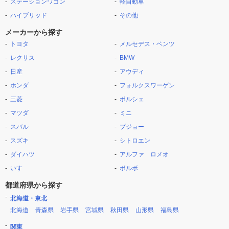
ステーションワゴン
軽自動車
ハイブリッド
その他
メーカーから探す
トヨタ
メルセデス・ベンツ
レクサス
BMW
日産
アウディ
ホンダ
フォルクスワーゲン
三菱
ポルシェ
マツダ
ミニ
スバル
プジョー
スズキ
シトロエン
ダイハツ
アルファ ロメオ
いすゞ
ボルボ
都道府県から探す
北海道・東北
北海道
青森県
岩手県
宮城県
秋田県
山形県
福島県
関東