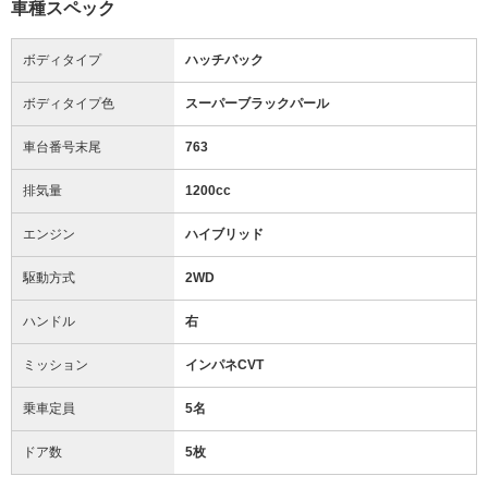
車種スペック
ボディタイプ
ハッチバック
ボディタイプ色
スーパーブラックパール
車台番号末尾
763
排気量
1200cc
エンジン
ハイブリッド
駆動方式
2WD
ハンドル
右
ミッション
インパネCVT
乗車定員
5名
ドア数
5枚