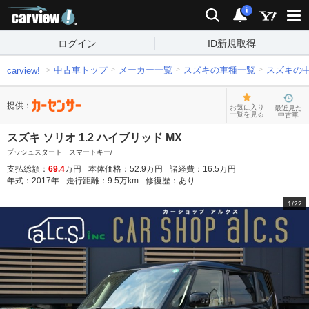
carview!
検索
通知
i
ログイン
ID新規取得
中古車トップ
メーカー一覧
スズキの車種一覧
スズキの
carview!
提供：
お気に入り
最近見た
一覧を見る
中古車
スズキ ソリオ 1.2 ハイブリッド MX
プッシュスタート スマートキー/
支払総額：
69.4
万円
本体価格：
52.9
万円
諸経費：
16.5
万円
年式：
2017
年
走行距離：
9.5
万km
修復歴：
あり
1
/
22