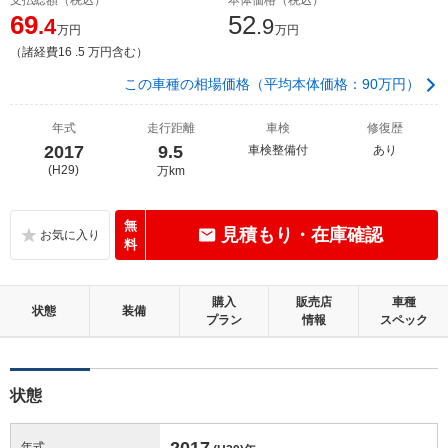
69
52
.4
.9
万円
万円
（諸経費16 .5 万円含む）
この車種の相場価格（平均本体価格：90万円）
年式
走行距離
車検
修復歴
2017
9.5
車検整備付
あり
(H29)
万km
無
見積もり・在庫確認
料
購入
販売店
車種
状態
装備
プラン
情報
スペック
状態
2017
年式