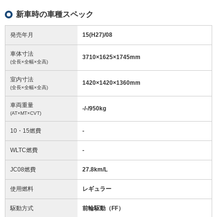
新車時の車種スペック
発売年月
15(H27)/08
車体寸法
3710
×
1625
×
1745
mm
(全長×全幅×全高)
室内寸法
1420
×
1420
×
1360
mm
(全長×全幅×全高)
車両重量
-/-/950
kg
(AT×MT×CVT)
10・15燃費
-
WLTC燃費
-
JC08燃費
27.8km/L
使用燃料
レギュラー
駆動方式
前輪駆動（FF）