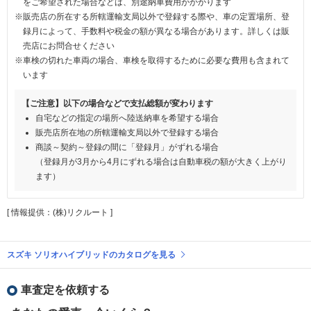
をご希望された場合などは、別途納車費用がかかります
※販売店の所在する所轄運輸支局以外で登録する際や、車の定置場所、登
録月によって、手数料や税金の額が異なる場合があります。詳しくは販
売店にお問合せください
※車検の切れた車両の場合、車検を取得するために必要な費用も含まれて
います
【ご注意】以下の場合などで支払総額が変わります
自宅などの指定の場所へ陸送納車を希望する場合
販売店所在地の所轄運輸支局以外で登録する場合
商談～契約～登録の間に「登録月」がずれる場合
（登録月が3月から4月にずれる場合は自動車税の額が大きく上がり
ます）
[ 情報提供：(株)リクルート ]
スズキ ソリオハイブリッドのカタログを見る
車査定を依頼する