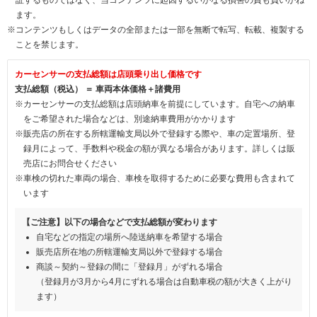
ます。
※コンテンツもしくはデータの全部または一部を無断で転写、転載、複製する
ことを禁じます。
カーセンサーの支払総額は店頭乗り出し価格です
支払総額（税込） ＝ 車両本体価格＋諸費用
※カーセンサーの支払総額は店頭納車を前提にしています。自宅への納車
をご希望された場合などは、別途納車費用がかかります
※販売店の所在する所轄運輸支局以外で登録する際や、車の定置場所、登
録月によって、手数料や税金の額が異なる場合があります。詳しくは販
売店にお問合せください
※車検の切れた車両の場合、車検を取得するために必要な費用も含まれて
います
【ご注意】以下の場合などで支払総額が変わります
自宅などの指定の場所へ陸送納車を希望する場合
販売店所在地の所轄運輸支局以外で登録する場合
商談～契約～登録の間に「登録月」がずれる場合
（登録月が3月から4月にずれる場合は自動車税の額が大きく上がり
ます）