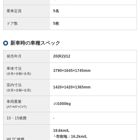
乗車定員
5名
ドア数
5枚
新車時の車種スペック
発売年月
20(R2)/12
車体寸法
3790
×
1645
×
1745
mm
(全長×全幅×全高)
室内寸法
1420
×
1420
×
1365
mm
(全長×全幅×全高)
車両重量
-/-/1000
kg
(AT×MT×CVT)
10・15燃費
-
19.6km/L
└市街地：16.2km/L
WLTC燃費