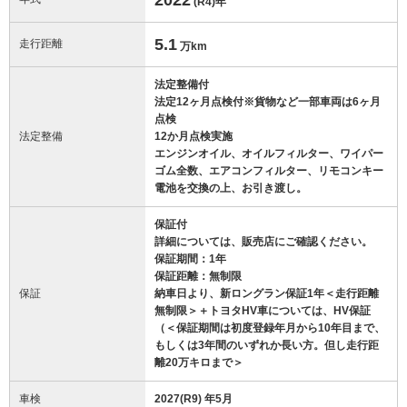
(R4)
年
5.1
走行距離
万km
法定整備付
法定12ヶ月点検付※貨物など一部車両は6ヶ月
点検
法定整備
12か月点検実施
エンジンオイル、オイルフィルター、ワイパー
ゴム全数、エアコンフィルター、リモコンキー
電池を交換の上、お引き渡し。
保証付
詳細については、販売店にご確認ください。
保証期間：1年
保証距離：無制限
保証
納車日より、新ロングラン保証1年＜走行距離
無制限＞＋トヨタHV車については、HV保証
（＜保証期間は初度登録年月から10年目まで、
もしくは3年間のいずれか長い方。但し走行距
離20万キロまで＞
車検
2027(R9) 年5月