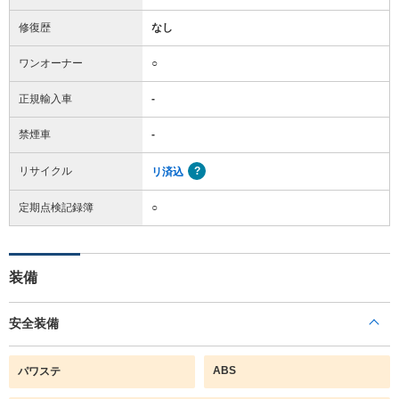
修復歴
なし
ワンオーナー
○
正規輸入車
-
禁煙車
-
リサイクル
リ済込
定期点検記録簿
○
装備
安全装備
ABS
パワステ