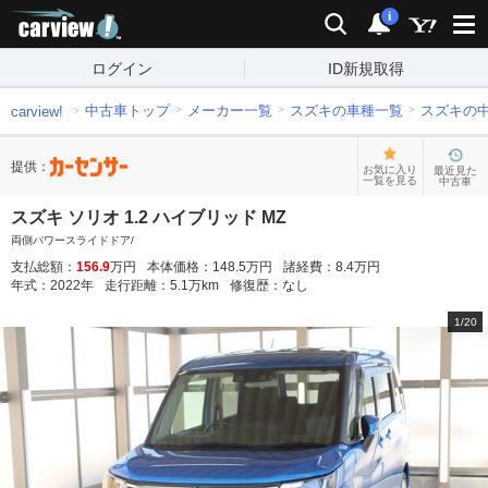
carview!
検索
通知
i
ログイン
ID新規取得
中古車トップ
メーカー一覧
スズキの車種一覧
スズキの
carview!
提供：
お気に入り
最近見た
一覧を見る
中古車
スズキ ソリオ 1.2 ハイブリッド MZ
両側パワースライドドア/
支払総額：
156.9
万円
本体価格：
148.5
万円
諸経費：
8.4
万円
年式：
2022
年
走行距離：
5.1
万km
修復歴：
なし
1
/
20