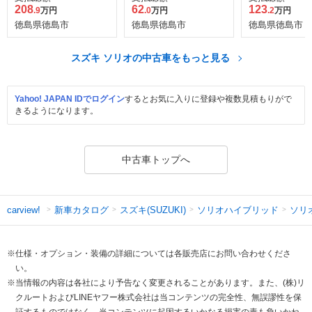
208
62
123
.9
万円
.0
万円
.2
万円
徳島県徳島市
徳島県徳島市
徳島県徳島市
スズキ ソリオの中古車をもっと見る
Yahoo! JAPAN IDでログイン
するとお気に入りに登録や複数見積もりがで
きるようになります。
中古車トップへ
新車カタログ
スズキ(SUZUKI)
ソリオハイブリッド
ソリ
carview!
※仕様・オプション・装備の詳細については各販売店にお問い合わせくださ
い。
※当情報の内容は各社により予告なく変更されることがあります。また、(株)リ
クルートおよびLINEヤフー株式会社は当コンテンツの完全性、無誤謬性を保
証するものではなく、当コンテンツに起因するいかなる損害の責も負いかね