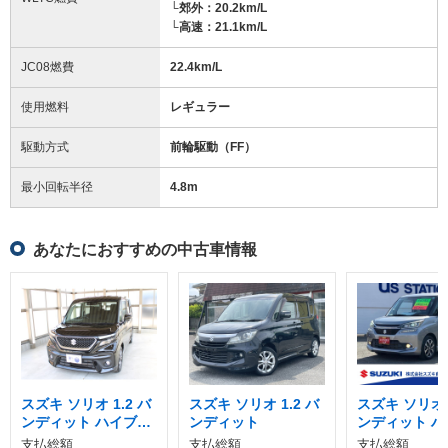
└郊外：20.2km/L
└高速：21.1km/L
JC08燃費
22.4km/L
使用燃料
レギュラー
駆動方式
前輪駆動（FF）
最小回転半径
4.8
m
あなたにおすすめの中古車情報
スズキ ソリオ 1.2 バ
スズキ ソリオ 1.2 バ
スズキ ソリオ 1
ンディット ハイブリ
ンディット
ンディット ハ
ッド MV
ッド MV
支払総額
支払総額
支払総額