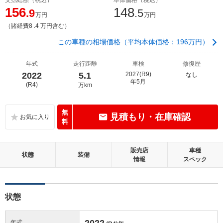
156
148
.9
.5
万円
万円
（諸経費8 .4 万円含む）
この車種の相場価格（平均本体価格：196万円）
年式
走行距離
車検
修復歴
2022
5.1
2027(R9)
なし
年5月
(R4)
万km
無
見積もり・在庫確認
料
販売店
車種
状態
装備
情報
スペック
状態
2022
年式