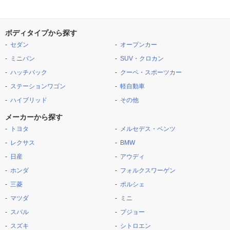
ボディタイプから探す
セダン
オープンカー
ミニバン
SUV・クロカン
ハッチバック
クーペ・スポーツカー
ステーションワゴン
軽自動車
ハイブリッド
その他
メーカーから探す
トヨタ
メルセデス・ベンツ
レクサス
BMW
日産
アウディ
ホンダ
フォルクスワーゲン
三菱
ポルシェ
マツダ
ミニ
スバル
プジョー
スズキ
シトロエン