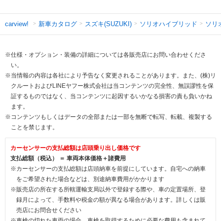
新車カタログ
スズキ(SUZUKI)
ソリオハイブリッド
ソリ
carview!
※仕様・オプション・装備の詳細については各販売店にお問い合わせくださ
い。
※当情報の内容は各社により予告なく変更されることがあります。また、(株)リ
クルートおよびLINEヤフー株式会社は当コンテンツの完全性、無誤謬性を保
証するものではなく、当コンテンツに起因するいかなる損害の責も負いかね
ます。
※コンテンツもしくはデータの全部または一部を無断で転写、転載、複製する
ことを禁じます。
カーセンサーの支払総額は店頭乗り出し価格です
支払総額（税込） ＝ 車両本体価格＋諸費用
※カーセンサーの支払総額は店頭納車を前提にしています。自宅への納車
をご希望された場合などは、別途納車費用がかかります
※販売店の所在する所轄運輸支局以外で登録する際や、車の定置場所、登
録月によって、手数料や税金の額が異なる場合があります。詳しくは販
売店にお問合せください
※車検の切れた車両の場合、車検を取得するために必要な費用も含まれて