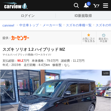
carview!
検索
通知
i
ログイン
ID新規取得
中古車トップ
メーカー一覧
スズキの車種一覧
スズキの
carview!
提供：
お気に入り
最近見た
一覧を見る
中古車
スズキ ソリオ 1.2 ハイブリッド MZ
マイルドハイブリッド/両側パワースライド/
支払総額：
90.2
万円
本体価格：
79.0
万円
諸経費：
11.2
万円
年式：
2015
年
走行距離：
8.4
万km
修復歴：
なし
1
/
20