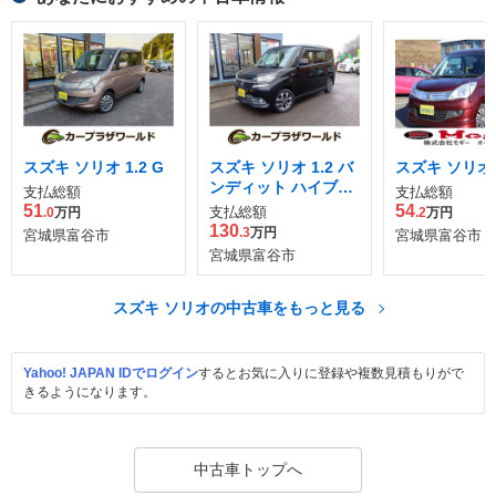
スズキ ソリオ 1.2 G
スズキ ソリオ 1.2 バ
スズキ ソリオ 1
ンディット ハイブリ
支払総額
支払総額
ッド MV
51
54
支払総額
.0
万円
.2
万円
130
.3
万円
宮城県富谷市
宮城県富谷市
宮城県富谷市
スズキ ソリオの中古車をもっと見る
Yahoo! JAPAN IDでログイン
するとお気に入りに登録や複数見積もりがで
きるようになります。
中古車トップへ