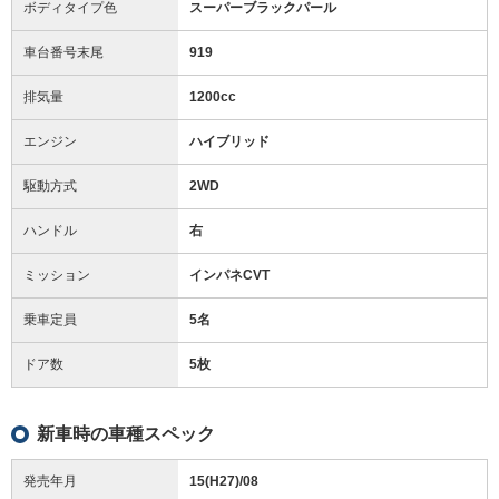
ボディタイプ色
スーパーブラックパール
車台番号末尾
919
排気量
1200cc
エンジン
ハイブリッド
駆動方式
2WD
ハンドル
右
ミッション
インパネCVT
乗車定員
5名
ドア数
5枚
新車時の車種スペック
発売年月
15(H27)/08