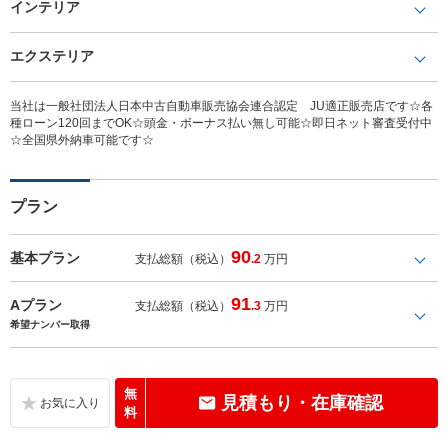
インテリア
エクステリア
当社は一般社団法人日本中古自動車販売協会連合認定 JU適正販売店です☆各
種ローン120回までOK☆頭金・ボーナス払い無し可能☆即日ネット審査受付中
☆全国県外納車可能です☆
プラン
90
基本プラン
支払総額（税込）
.2
万円
91
Aプラン
支払総額（税込）
.3
万円
希望ナンバー取得
無
見積もり・在庫確認
料