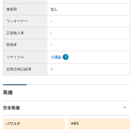
修復歴
なし
ワンオーナー
-
正規輸入車
-
禁煙車
-
リサイクル
リ済込
定期点検記録簿
○
装備
安全装備
ABS
パワステ