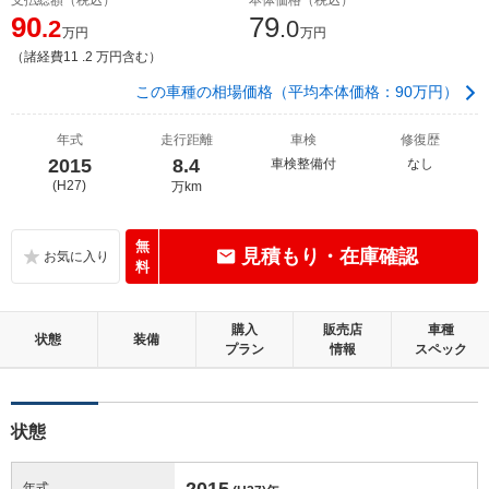
90
79
.2
.0
万円
万円
（諸経費11 .2 万円含む）
この車種の相場価格（平均本体価格：90万円）
年式
走行距離
車検
修復歴
2015
8.4
車検整備付
なし
(H27)
万km
無
見積もり・在庫確認
料
購入
販売店
車種
状態
装備
プラン
情報
スペック
状態
2015
年式