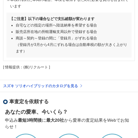
います
【ご注意】以下の場合などで支払総額が変わります
自宅などの指定の場所へ陸送納車を希望する場合
販売店所在地の所轄運輸支局以外で登録する場合
商談～契約～登録の間に「登録月」がずれる場合
（登録月が3月から4月にずれる場合は自動車税の額が大きく上がり
ます）
[ 情報提供：(株)リクルート ]
スズキ ソリオハイブリッドのカタログを見る
車査定を依頼する
あなたの愛車、今いくら？
申込み
最短3時間後
に
最大20社
から愛車の査定結果をWebでお知
らせ！