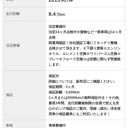
(H27)
年
8.4
走行距離
万km
法定整備付
法定24ヶ月点検付※貨物など一部車両は12ヶ月
点検
陸運局認証！自社認証工場にてキッチリ整備、
法定整備
点検させて頂きます。☆下廻り塗装☆エンジン
オイル、エレメント交換☆ワイパーゴム交換☆
ブレーキフルード交換☆は状態に関らず実施致
します。
保証付
詳細については、販売店にご確認ください。
保証期間：3ヶ月
保証距離：5,000km
保証
3ヶ月または5000kmの無料保証付き！その他、
最長3年間、走行距離無制限の全国で使える安
心のロング保証のご案内、登録（届出）済未使
用車の保証継承にもご対応いたします！
車検
車検整備付