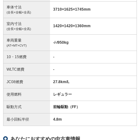
車体寸法
3710
×
1625
×
1745
mm
(全長×全幅×全高)
室内寸法
1420
×
1420
×
1360
mm
(全長×全幅×全高)
車両重量
-/-/950
kg
(AT×MT×CVT)
10・15燃費
-
WLTC燃費
-
JC08燃費
27.8km/L
使用燃料
レギュラー
駆動方式
前輪駆動（FF）
最小回転半径
4.8
m
あなたにおすすめの中古車情報