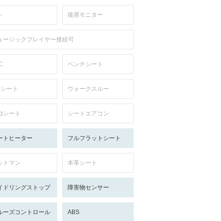
-
後席モニター
ュージックプレイヤー接続可
C
ベンチシート
列シート
ウォークスルー
動シート
シートエアコン
ートヒーター
フルフラットシート
ットマン
本革シート
イドリングストップ
障害物センサー
ルーズコントロール
ABS