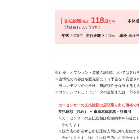
118
支払総額
.8
本体
万円
(税込)
（諸経費17.8万円含む）
年式
2020年
走行距離
3.5万km
車検
車検
※仕様・オプション・装備の詳細については各販
※当情報の内容は各販売店により予告なく変更され
当コンテンツの完全性、無誤謬性を保証するも
※コンテンツもしくはデータの全部または一部を
カーセンサーの支払総額は店頭乗り出し価格で
支払総額（税込） ＝ 車両本体価格＋諸費用
※カーセンサーの支払総額は店頭納車を前提に
かかります
※販売店の所在する所轄運輸支局以外で登録す
合があります。詳しくは販売店にお問合せく