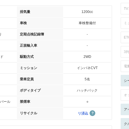
TV:
排気量
1200cc
車検
車検整備付
ミ
り
定期点検記録簿
-
ET
正規輸入車
-
3
ド
駆動方式
2WD
電
ミッション
インパネCVT
乗車定員
5名
シ
ボディタイプ
ハッチバック
オ
パール
禁煙車
○
ア
リサイクル
リ済込
ク