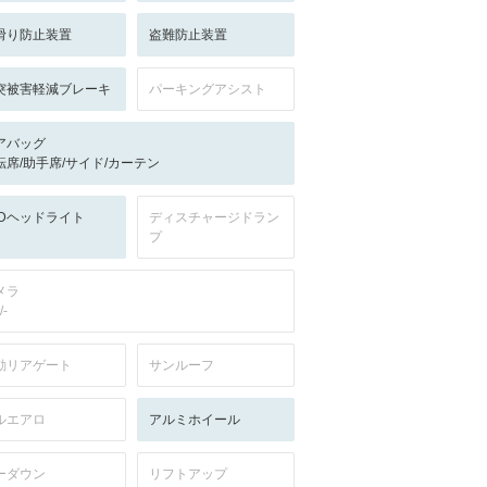
滑り防止装置
盗難防止装置
突被害軽減ブレーキ
パーキングアシスト
アバッグ
転席/助手席/サイド/カーテン
EDヘッドライト
ディスチャージドラン
プ
メラ
/-
動リアゲート
サンルーフ
ルエアロ
アルミホイール
ーダウン
リフトアップ