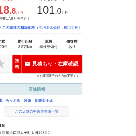
18
101
.8
.0
万円
万円
経費17.8万円含む）
この車種の相場価格
（平均本体価格：90.1万円）
年式
走行距離
車検
修復歴
020年
3.5万km
車検整備付
あり
無
見積もり・在庫確認
料
※お電話番号の入力は不要です。
店舗情報
株）あっぷる 関西 姫路太子店
この店舗の中古車在庫一覧
住所
兵庫県揖保郡太子町太田1986-1