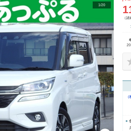
1
/
20
1
（諸
2
（