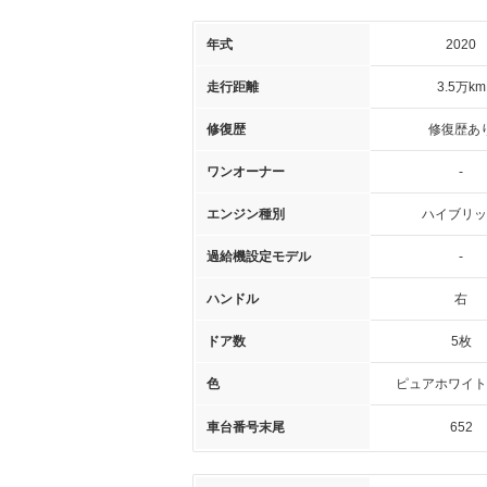
年式
2020
走行距離
3.5万km
修復歴
修復歴あ
ワンオーナー
-
エンジン種別
ハイブリッ
過給機設定モデル
-
ハンドル
右
ドア数
5枚
色
ピュアホワイト
車台番号末尾
652