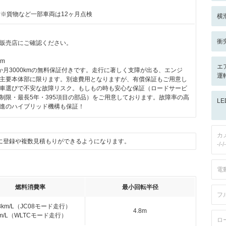
付※貨物など一部車両は12ヶ月点検
横
衝
販売店にご確認ください。
km
エ
か月3000kmの無料保証付きです。走行に著しく支障が出る、エンジ
運
主要本体部に限ります。別途費用となりますが、有償保証もご用意し
車選びで不安な故障リスク。もしもの時も安心な保証（ロードサービ
制限・最長5年・395項目の部品）をご用意しております。故障率の高
L
進のハイブリッド機構も保証！
カ
に登録や複数見積もりができるようになります。
-/-/-
電
燃料消費率
最小回転半径
フ
.8km/L（JC08モード走行）
4.8m
km/L（WLTCモード走行）
ロ