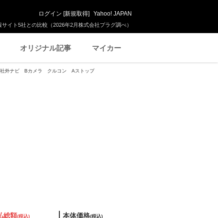
ログイン
[
新規取得
]
Yahoo! JAPAN
サイト5社との比較（2026年2月株式会社プラグ調べ）
オリジナル記事
マイカー
MV 社外ナビ Bカメラ クルコン Aストップ
払総額
本体価格
(税込)
(税込)