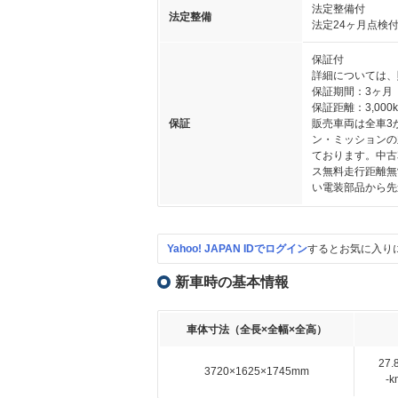
法定整備付
法定整備
法定24ヶ月点検
保証付
詳細については、
保証期間：3ヶ月
保証距離：3,000
保証
販売車両は全車3
ン・ミッションの
ております。中古
ス無料走行距離無
い電装部品から先
Yahoo! JAPAN IDでログイン
するとお気に入り
新車時の基本情報
車体寸法（全長×全幅×全高）
27
3720×1625×1745mm
-