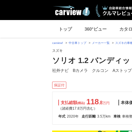
トップ
360°ビュー
カタ
carview!
中古車トップ
メーカー一覧
スズキの車
スズキ
ソリオ 1.2 バンディ
社外ナビ Bカメラ クルコン Aストップ
保証付
118
支払総額
.8
本体
万円
(税込)
（諸経費17.8万円含む）
年式
2020年
走行距離
3.5万km
車検
車検