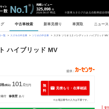
掲載レビュー
325,898
件
時点
※新車カタログのある自動車総合情報
2026.08.07
ログ
中古車検索
新車見積り
車買取
ニュース
種一覧
スズキの中古車
ソリオの中古車
スズキ ソリオ 1.2 バンディット ハイブリッド 
ット ハイブリッド MV
提供：
101
価格
.0
万円
無
(税込)
見積もり・在庫確認
料
整備付
修復歴
あり
※お電話番号の入力は不要です。
支