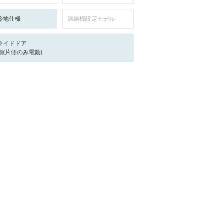
冷地仕様
過給機設定モデル
ライドドア
側(片側のみ電動)