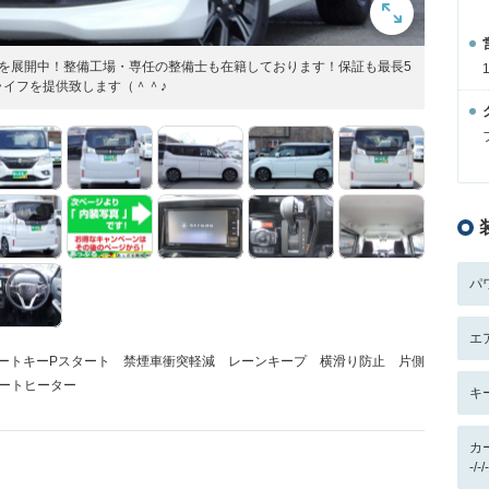
を展開中！整備工場・専任の整備士も在籍しております！保証も最長5
イフを提供致します（＾＾♪
パ
エ
マートキーPスタート 禁煙車衝突軽減 レーンキープ 横滑り防止 片側
シートヒーター
キ
カ
-/