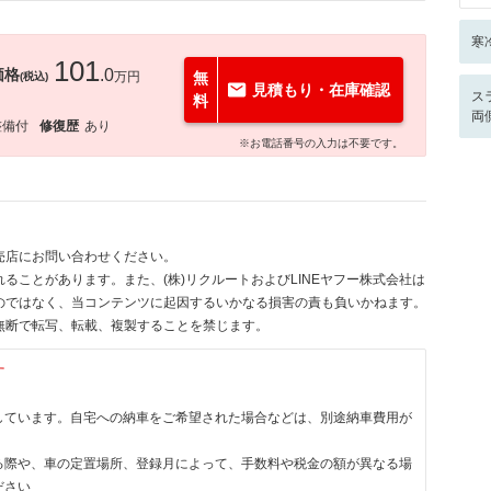
寒
101
価格
.0
万円
無
(税込)
見積もり・在庫確認
ス
料
両
整備付
修復歴
あり
※お電話番号の入力は不要です。
売店にお問い合わせください。
ることがあります。また、(株)リクルートおよびLINEヤフー株式会社は
のではなく、当コンテンツに起因するいかなる損害の責も負いかねます。
無断で転写、転載、複製することを禁じます。
す
しています。自宅への納車をご希望された場合などは、別途納車費用が
る際や、車の定置場所、登録月によって、手数料や税金の額が異なる場
ださい