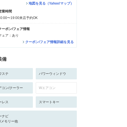
地図を見る（Yahoo!マップ）
営業時間
10:00〜19:00来店予約OK
クーポン/フェア情報
フェア：あり
クーポン/フェア情報詳細を見る
装備
ワステ
パワーウィンドウ
アコン/クーラー
Wエアコン
ーレス
スマートキー
ーナビ
-/-/メモリー他