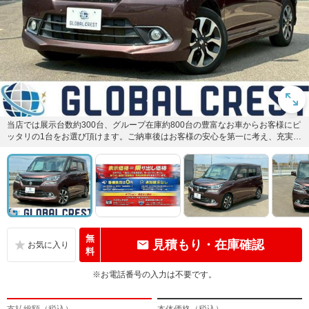
当店では展示台数約300台、グループ在庫約800台の豊富なお車からお客様にピ
ッタリの1台をお選び頂けます。ご納車後はお客様の安心を第一に考え、充実し
た手厚い保証で快適なカ...
無
見積もり・在庫確認
料
※お電話番号の入力は不要です。
支払総額（税込）
本体価格（税込）