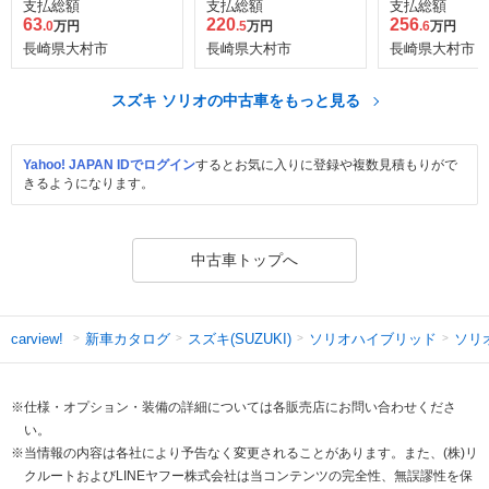
キサポートII装着車
ッド MV
支払総額
支払総額
支払総額
63
220
256
.0
万円
.5
万円
.6
万円
長崎県大村市
長崎県大村市
長崎県大村市
スズキ ソリオの中古車をもっと見る
Yahoo! JAPAN IDでログイン
するとお気に入りに登録や複数見積もりがで
きるようになります。
中古車トップへ
新車カタログ
スズキ(SUZUKI)
ソリオハイブリッド
ソリ
carview!
※仕様・オプション・装備の詳細については各販売店にお問い合わせくださ
い。
※当情報の内容は各社により予告なく変更されることがあります。また、(株)リ
クルートおよびLINEヤフー株式会社は当コンテンツの完全性、無誤謬性を保