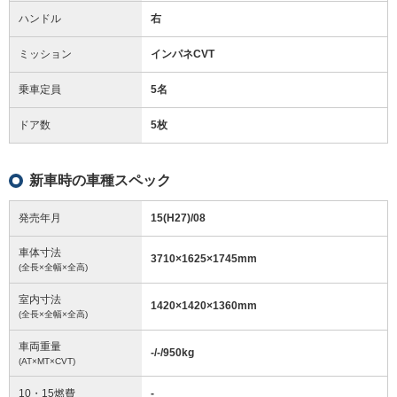
ハンドル
右
ミッション
インパネCVT
乗車定員
5名
ドア数
5枚
新車時の車種スペック
発売年月
15(H27)/08
車体寸法
3710
×
1625
×
1745
mm
(全長×全幅×全高)
室内寸法
1420
×
1420
×
1360
mm
(全長×全幅×全高)
車両重量
-/-/950
kg
(AT×MT×CVT)
10・15燃費
-