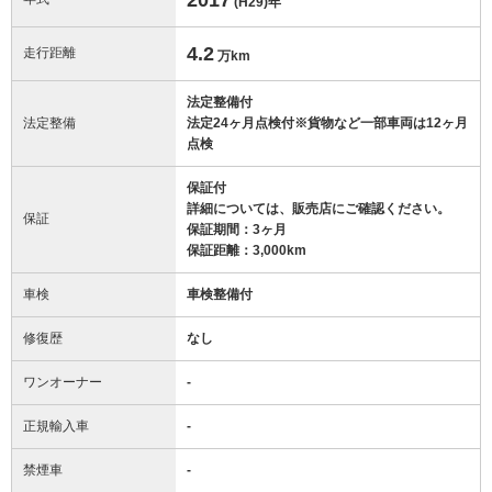
(H29)
年
4.2
走行距離
万km
法定整備付
法定整備
法定24ヶ月点検付※貨物など一部車両は12ヶ月
点検
保証付
詳細については、販売店にご確認ください。
保証
保証期間：3ヶ月
保証距離：3,000km
車検
車検整備付
修復歴
なし
ワンオーナー
-
正規輸入車
-
禁煙車
-