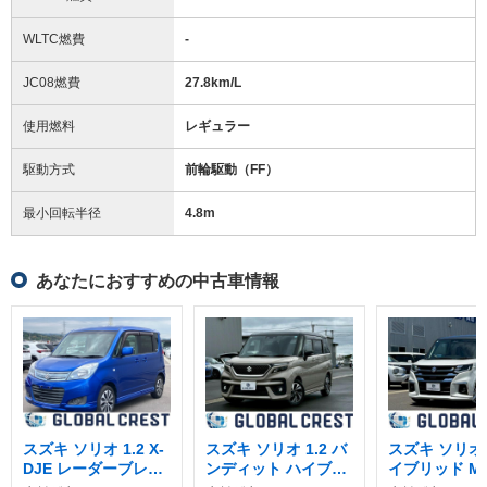
WLTC燃費
-
JC08燃費
27.8km/L
使用燃料
レギュラー
駆動方式
前輪駆動（FF）
最小回転半径
4.8
m
あなたにおすすめの中古車情報
スズキ ソリオ 1.2 X-
スズキ ソリオ 1.2 バ
スズキ ソリオ 1
DJE レーダーブレー
ンディット ハイブリ
イブリッド M