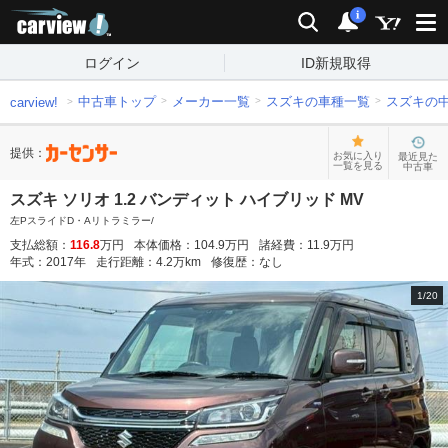
carview!
検索
通知
i
ログイン
ID新規取得
中古車トップ
メーカー一覧
スズキの車種一覧
スズキの
carview!
提供：
お気に入り
最近見た
一覧を見る
中古車
スズキ ソリオ 1.2 バンディット ハイブリッド MV
左PスライドD・Aリトラミラー/
支払総額：
116.8
万円
本体価格：
104.9
万円
諸経費：
11.9
万円
年式：
2017
年
走行距離：
4.2
万km
修復歴：
なし
1
/
20