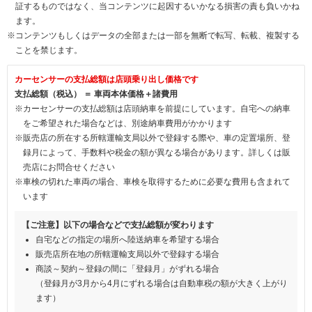
証するものではなく、当コンテンツに起因するいかなる損害の責も負いかね
ます。
※コンテンツもしくはデータの全部または一部を無断で転写、転載、複製する
ことを禁じます。
カーセンサーの支払総額は店頭乗り出し価格です
支払総額（税込） ＝ 車両本体価格＋諸費用
※カーセンサーの支払総額は店頭納車を前提にしています。自宅への納車
をご希望された場合などは、別途納車費用がかかります
※販売店の所在する所轄運輸支局以外で登録する際や、車の定置場所、登
録月によって、手数料や税金の額が異なる場合があります。詳しくは販
売店にお問合せください
※車検の切れた車両の場合、車検を取得するために必要な費用も含まれて
います
【ご注意】以下の場合などで支払総額が変わります
自宅などの指定の場所へ陸送納車を希望する場合
販売店所在地の所轄運輸支局以外で登録する場合
商談～契約～登録の間に「登録月」がずれる場合
（登録月が3月から4月にずれる場合は自動車税の額が大きく上がり
ます）