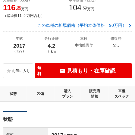
116
104
.8
.9
万円
万円
（諸経費11 .9 万円含む）
この車種の相場価格（平均本体価格：90万円）
年式
走行距離
車検
修復歴
2017
4.2
車検整備付
なし
(H29)
万km
無
見積もり・在庫確認
料
購入
販売店
車種
状態
装備
プラン
情報
スペック
状態
2017
年式