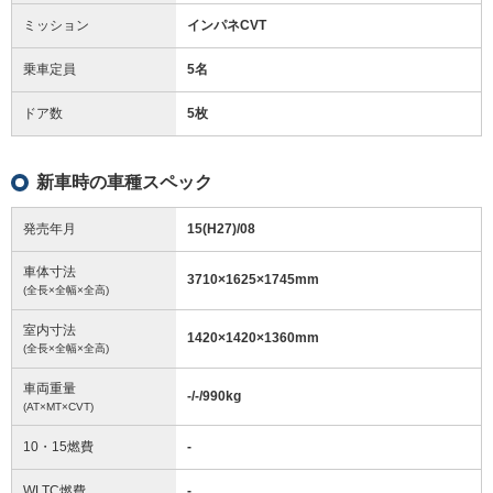
ミッション
インパネCVT
乗車定員
5名
ドア数
5枚
新車時の車種スペック
発売年月
15(H27)/08
車体寸法
3710
×
1625
×
1745
mm
(全長×全幅×全高)
室内寸法
1420
×
1420
×
1360
mm
(全長×全幅×全高)
車両重量
-/-/990
kg
(AT×MT×CVT)
10・15燃費
-
WLTC燃費
-