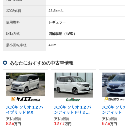
JC08燃費
23.8km/L
使用燃料
レギュラー
駆動方式
四輪駆動（4WD）
最小回転半径
4.8
m
あなたにおすすめの中古車情報
スズキ ソリオ 1.2 ハ
スズキ ソリオ 1.2 バ
スズキ ソリオ 1
イブリッド MX
ンディット Fリミテ
ンディット
ッド デュアルカメラ
支払総額
支払総額
支払総額
ブレーキサポート装
82
127
67
.8
万円
.7
万円
.8
万円
着車