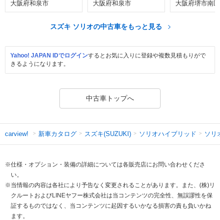
大阪府和泉市
大阪府和泉市
大阪府堺市南区
スズキ ソリオの中古車をもっと見る
Yahoo! JAPAN IDでログイン
するとお気に入りに登録や複数見積もりがで
きるようになります。
中古車トップへ
新車カタログ
スズキ(SUZUKI)
ソリオハイブリッド
ソリ
carview!
※仕様・オプション・装備の詳細については各販売店にお問い合わせくださ
い。
※当情報の内容は各社により予告なく変更されることがあります。また、(株)リ
クルートおよびLINEヤフー株式会社は当コンテンツの完全性、無誤謬性を保
証するものではなく、当コンテンツに起因するいかなる損害の責も負いかね
ます。