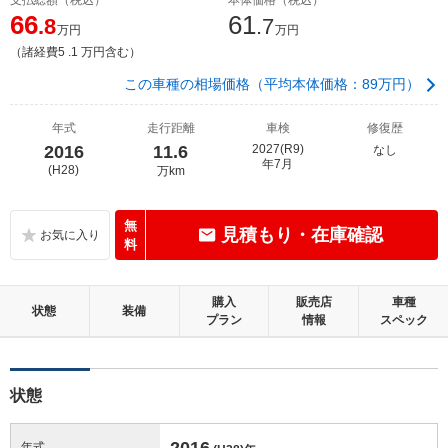
66
61
.8
.7
万円
万円
（諸経費5 .1 万円含む）
この車種の相場価格（平均本体価格：89万円）
年式
走行距離
車検
修復歴
2016
11.6
2027(R9)
なし
年7月
(H28)
万km
無
見積もり・在庫確認
料
購入
販売店
車種
状態
装備
プラン
情報
スペック
状態
2016
年式