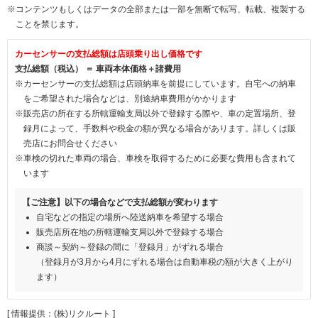
※コンテンツもしくはデータの全部または一部を無断で転写、転載、複製する
ことを禁じます。
カーセンサーの支払総額は店頭乗り出し価格です
支払総額（税込） ＝ 車両本体価格＋諸費用
※カーセンサーの支払総額は店頭納車を前提にしています。自宅への納車
をご希望された場合などは、別途納車費用がかかります
※販売店の所在する所轄運輸支局以外で登録する際や、車の定置場所、登
録月によって、手数料や税金の額が異なる場合があります。詳しくは販
売店にお問合せください
※車検の切れた車両の場合、車検を取得するために必要な費用も含まれて
います
【ご注意】以下の場合などで支払総額が変わります
自宅などの指定の場所へ陸送納車を希望する場合
販売店所在地の所轄運輸支局以外で登録する場合
商談～契約～登録の間に「登録月」がずれる場合
（登録月が3月から4月にずれる場合は自動車税の額が大きく上がり
ます）
[ 情報提供：(株)リクルート ]