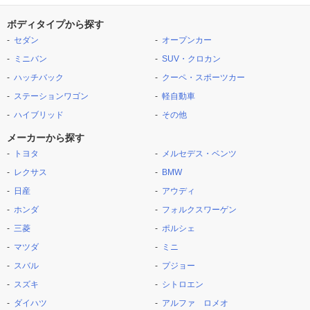
ボディタイプから探す
セダン
オープンカー
ミニバン
SUV・クロカン
ハッチバック
クーペ・スポーツカー
ステーションワゴン
軽自動車
ハイブリッド
その他
メーカーから探す
トヨタ
メルセデス・ベンツ
レクサス
BMW
日産
アウディ
ホンダ
フォルクスワーゲン
三菱
ポルシェ
マツダ
ミニ
スバル
プジョー
スズキ
シトロエン
ダイハツ
アルファ ロメオ