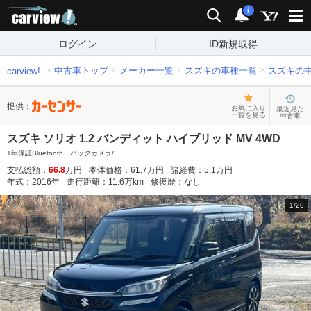
carview!
検索
通知
i
ログイン
ID新規取得
中古車トップ
メーカー一覧
スズキの車種一覧
スズキの
carview!
提供：
お気に入り
最近見た
一覧を見る
中古車
スズキ ソリオ 1.2 バンディット ハイブリッド MV 4WD
1年保証Bluetooth バックカメラ/
支払総額：
66.8
万円
本体価格：
61.7
万円
諸経費：
5.1
万円
年式：
2016
年
走行距離：
11.6
万km
修復歴：
なし
1
/
20