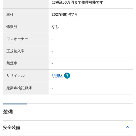
は税込50万円まで修理可能です！
車検
2027(R9) 年7月
修復歴
なし
ワンオーナー
-
正規輸入車
-
禁煙車
-
リサイクル
リ済込
定期点検記録簿
-
装備
安全装備