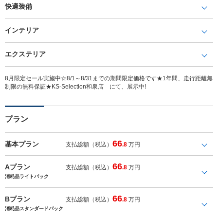
快適装備
インテリア
エクステリア
8月限定セール実施中☆8/1～8/31までの期間限定価格です★1年間、走行距離無
制限の無料保証★KS-Selection和泉店 にて、展示中!
プラン
66
基本プラン
支払総額（税込）
.8
万円
66
Aプラン
支払総額（税込）
.8
万円
消耗品ライトパック
66
Bプラン
支払総額（税込）
.8
万円
消耗品スタンダードパック