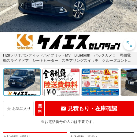
H28ソリオバンディッドハイブリットMV Bluetooth バックカメラ 両側電
動スライドドア シートヒーター ステアリングスイッチ クルーズコントロ
ール 横滑り防止 ...
無
見積もり・在庫確認
料
※お電話番号の入力は不要です。
支払総額（税込）
本体価格（税込）