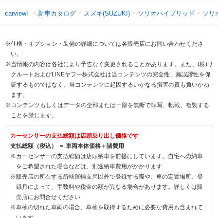
新車カタログ
スズキ(SUZUKI)
ソリオハイブリッド
ソリ
carview!
※仕様・オプション・装備の詳細については各販売店にお問い合わせくださ
い。
※当情報の内容は各社により予告なく変更されることがあります。また、(株)リ
クルートおよびLINEヤフー株式会社は当コンテンツの完全性、無誤謬性を保
証するものではなく、当コンテンツに起因するいかなる損害の責も負いかね
ます。
※コンテンツもしくはデータの全部または一部を無断で転写、転載、複製する
ことを禁じます。
カーセンサーの支払総額は店頭乗り出し価格です
支払総額（税込） ＝ 車両本体価格＋諸費用
※カーセンサーの支払総額は店頭納車を前提にしています。自宅への納車
をご希望された場合などは、別途納車費用がかかります
※販売店の所在する所轄運輸支局以外で登録する際や、車の定置場所、登
録月によって、手数料や税金の額が異なる場合があります。詳しくは販
売店にお問合せください
※車検の切れた車両の場合、車検を取得するために必要な費用も含まれて
います