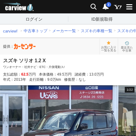
carview!
検索
通知
i
ログイン
ID新規取得
中古車トップ
メーカー一覧
スズキの車種一覧
スズキの
carview!
提供：
お気に入り
最近見た
一覧を見る
中古車
スズキ ソリオ 1.2 X
ワンオーナー・社外ナビ・ETC・片側電動ス/
支払総額：
62.5
万円
本体価格：
49.5
万円
諸経費：
13.0
万円
年式：
2013
年
走行距離：
9.0
万km
修復歴：
なし
1
/
22