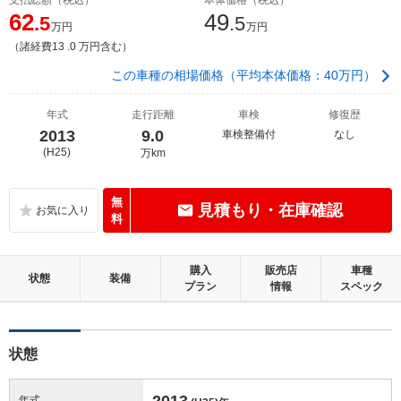
62
49
.5
.5
万円
万円
（諸経費13 .0 万円含む）
この車種の相場価格（平均本体価格：40万円）
年式
走行距離
車検
修復歴
2013
9.0
車検整備付
なし
(H25)
万km
無
見積もり・在庫確認
料
購入
販売店
車種
状態
装備
プラン
情報
スペック
状態
2013
年式