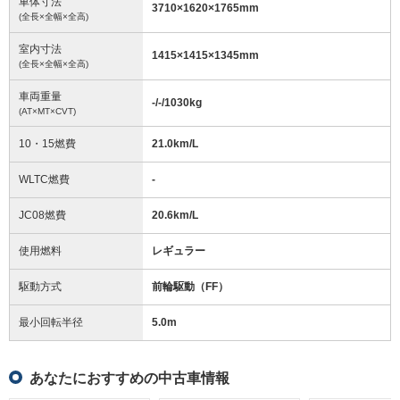
車体寸法
3710
×
1620
×
1765
mm
(全長×全幅×全高)
室内寸法
1415
×
1415
×
1345
mm
(全長×全幅×全高)
車両重量
-/-/1030
kg
(AT×MT×CVT)
10・15燃費
21.0km/L
WLTC燃費
-
JC08燃費
20.6km/L
使用燃料
レギュラー
駆動方式
前輪駆動（FF）
最小回転半径
5.0
m
あなたにおすすめの中古車情報