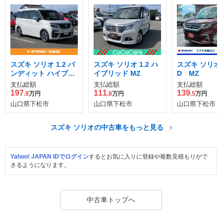
スズキ ソリオ 1.2 バ
スズキ ソリオ 1.2 ハ
スズキ ソリオ 
ンディット ハイブリ
イブリッド MZ
D MZ
ッド MV
支払総額
支払総額
支払総額
197
111
139
.9
万円
.8
万円
.5
万円
山口県下松市
山口県下松市
山口県下松市
スズキ ソリオの中古車をもっと見る
Yahoo! JAPAN IDでログイン
するとお気に入りに登録や複数見積もりがで
きるようになります。
中古車トップへ