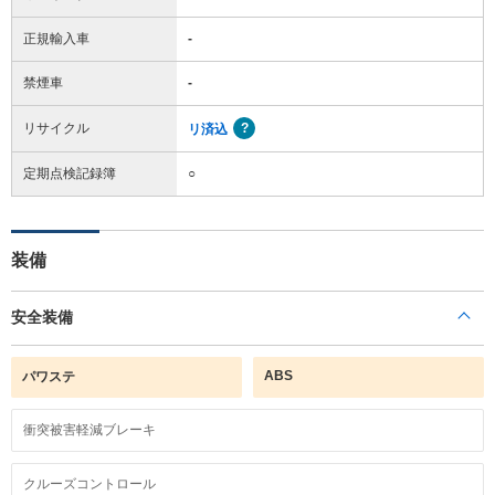
正規輸入車
-
禁煙車
-
リサイクル
リ済込
定期点検記録簿
○
装備
安全装備
ABS
パワステ
衝突被害軽減ブレーキ
クルーズコントロール