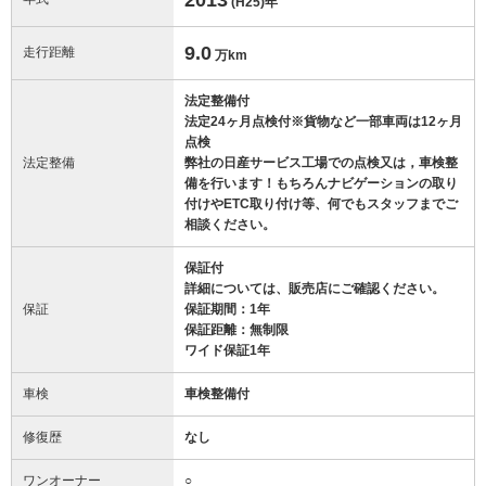
(H25)
年
9.0
走行距離
万km
法定整備付
法定24ヶ月点検付※貨物など一部車両は12ヶ月
点検
法定整備
弊社の日産サービス工場での点検又は，車検整
備を行います！もちろんナビゲーションの取り
付けやETC取り付け等、何でもスタッフまでご
相談ください。
保証付
詳細については、販売店にご確認ください。
保証
保証期間：1年
保証距離：無制限
ワイド保証1年
車検
車検整備付
修復歴
なし
ワンオーナー
○