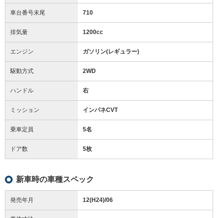
車台番号末尾
710
排気量
1200cc
エンジン
ガソリン(レギュラー)
駆動方式
2WD
ハンドル
右
ミッション
インパネCVT
乗車定員
5名
ドア数
5枚
新車時の車種スペック
発売年月
12(H24)/06