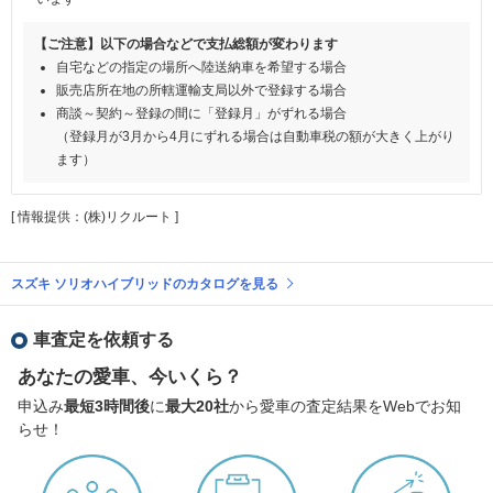
【ご注意】以下の場合などで支払総額が変わります
自宅などの指定の場所へ陸送納車を希望する場合
販売店所在地の所轄運輸支局以外で登録する場合
商談～契約～登録の間に「登録月」がずれる場合
（登録月が3月から4月にずれる場合は自動車税の額が大きく上がり
ます）
[ 情報提供：(株)リクルート ]
スズキ ソリオハイブリッドのカタログを見る
車査定を依頼する
あなたの愛車、今いくら？
申込み
最短3時間後
に
最大20社
から愛車の査定結果をWebでお知
らせ！