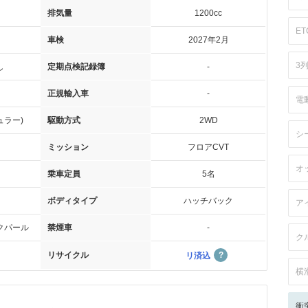
排気量
1200cc
ET
車検
2027年2月
3
し
定期点検記録簿
-
正規輸入車
-
電
ュラー)
駆動方式
2WD
シ
ミッション
フロアCVT
オ
乗車定員
5名
ボディタイプ
ハッチバック
ア
クパール
禁煙車
-
ク
リサイクル
リ済込
横
衝