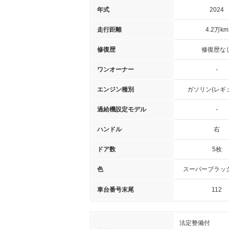
年式
2024
走行距離
4.2万km
修復歴
修復歴な
ワンオーナー
-
エンジン種別
ガソリン(レギ
過給機設定モデル
-
ハンドル
右
ドア数
5枚
色
スーパーブラッ
車台番号末尾
112
法定整備付