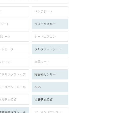
C
ベンチシート
列シート
ウォークスルー
動シート
シートエアコン
ートヒーター
フルフラットシート
ットマン
本革シート
イドリングストップ
障害物センサー
ルーズコントロール
ABS
滑り防止装置
盗難防止装置
突被害軽減ブレーキ
パーキングアシスト