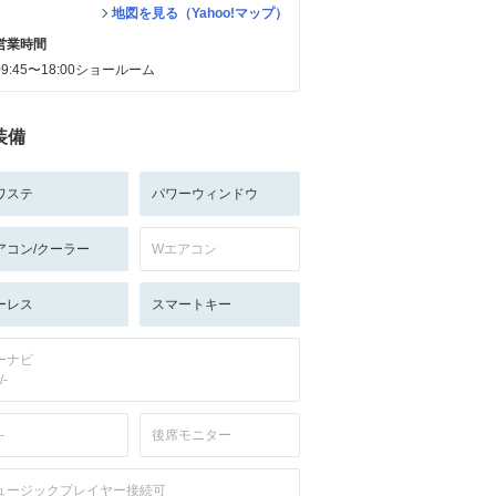
地図を見る（Yahoo!マップ）
営業時間
09:45〜18:00ショールーム
装備
ワステ
パワーウィンドウ
アコン/クーラー
Wエアコン
ーレス
スマートキー
ーナビ
/-
-
後席モニター
ュージックプレイヤー接続可