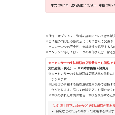
年式
2024年
走行距離
4.2万km
車検
2027
※仕様・オプション・装備の詳細については各販
※当情報の内容は各販売店により予告なく変更され
当コンテンツの完全性、無誤謬性を保証するも
※コンテンツもしくはデータの全部または一部を
カーセンサーの支払総額は店頭乗り出し価格で
支払総額（税込） ＝ 車両本体価格＋諸費用
※カーセンサーの支払総額は店頭納車を前提に
かかります
※販売店の所在する所轄運輸支局以外で登録す
合があります。詳しくは販売店にお問合せく
※車検の切れた車両の場合、車検を取得するた
【ご注意】以下の場合などで支払総額が変わ
自宅などの指定の場所へ陸送納車を希望す