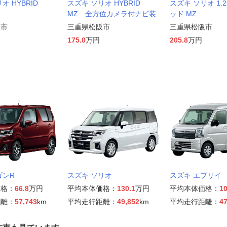
オ HYBRID
スズキ ソリオ HYBRID
スズキ ソリオ 1.
MZ 全方位カメラ付ナビ装
ッド MZ
阪市
三重県松阪市
三重県松阪市
175.0
万円
205.8
万円
ゴンR
スズキ ソリオ
スズキ エブリイ
価格：
66.8
万円
平均本体価格：
130.1
万円
平均本体価格：
10
距離：
57,743
km
平均走行距離：
49,852
km
平均走行距離：
47