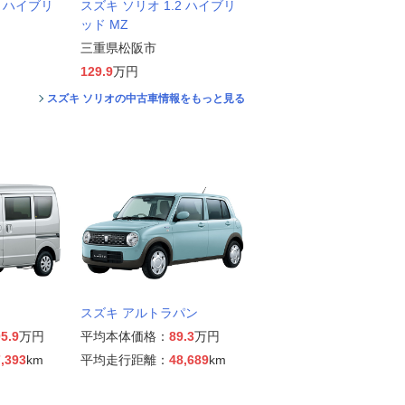
2 ハイブリ
スズキ ソリオ 1.2 ハイブリ
ッド MZ
三重県松阪市
129.9
万円
スズキ ソリオの中古車情報をもっと見る
スズキ アルトラパン
5.9
万円
平均本体価格：
89.3
万円
,393
km
平均走行距離：
48,689
km