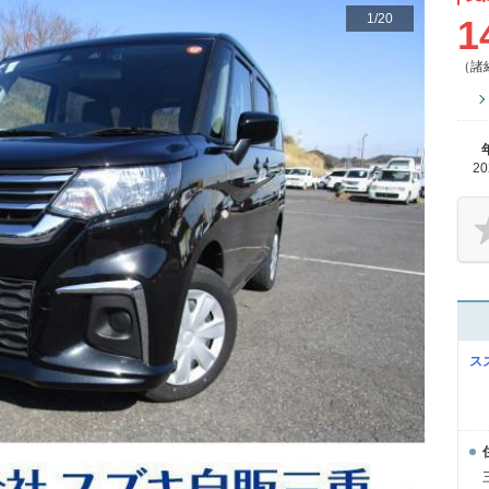
1
/
20
1
（諸
2
ス