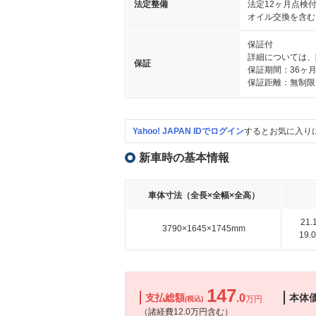
法定整備
法定12ヶ月点検
オイル交換を含む
保証付
詳細については、
保証
保証期間：36ヶ
保証距離：無制限
Yahoo! JAPAN IDでログイン
するとお気に入り
新車時の基本情報
車体寸法（全長×全幅×全高）
21
3790×1645×1745mm
19
147
支払総額
.0
本体
万円
(税込)
（諸経費12.0万円含む）