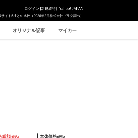
ログイン
[
新規取得
]
Yahoo! JAPAN
サイト5社との比較（2026年2月株式会社プラグ調べ）
オリジナル記事
マイカー
払総額
本体価格
(税込)
(税込)