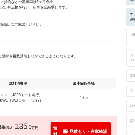
付※貨物など一部車両は6ヶ月点検
12か月点検を行い、新車保証継承します。
エ
運
販売店にご確認ください。
月
L
カ
に登録や複数見積もりができるようになります。
-/-/-
電
燃料消費率
最小回転半径
フ
.1km/L（JC08モード走行）
4.8m
.0km/L（WLTCモード走行）
ロ
寒
135
価格
.0
万円
無
(税込)
見積もり・在庫確認
料