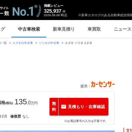
掲載レビュー
325,937
件
時点
※新車カタログのある自動車総合情報
2026.08.08
ログ
中古車検索
新車見積り
車買取
ニュース
種一覧
スズキの中古車
ソリオの中古車
スズキ ソリオ 1.2 G
提供：
135
価格
.0
万円
無
(税込)
見積もり・在庫確認
料
年2月
修復歴
なし
※お電話番号の入力は不要です。
支