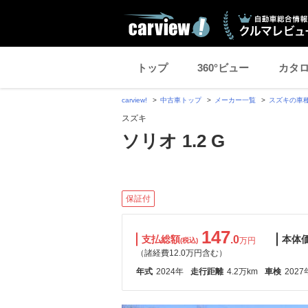
トップ
360°ビュー
カタ
carview!
中古車トップ
メーカー一覧
スズキの車
スズキ
ソリオ 1.2 G
保証付
147
支払総額
.0
本体
万円
(税込)
（諸経費12.0万円含む）
年式
2024年
走行距離
4.2万km
車検
2027