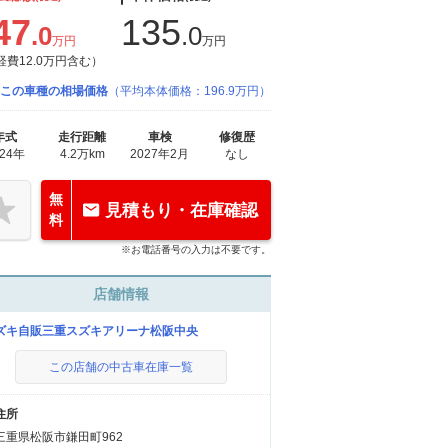
47
135
.0
.0
万円
万円
経費12.0万円含む）
この車種の相場価格
（平均本体価格：196.9万円）
年式
走行距離
車検
修復歴
024年
4.2万km
2027年2月
なし
無
見積もり・在庫確認
料
※お電話番号の入力は不要です。
店舗情報
ズキ自販三重スズキアリーナ松阪中央
この店舗の中古車在庫一覧
住所
三重県松阪市鎌田町962