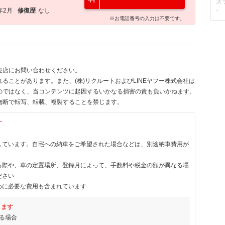
ス
年2月
修復歴
なし
-
※お電話番号の入力は不要です。
売店にお問い合わせください。
ることがあります。また、(株)リクルートおよびLINEヤフー株式会社は
のではなく、当コンテンツに起因するいかなる損害の責も負いかねます。
無断で転写、転載、複製することを禁じます。
す
しています。自宅への納車をご希望された場合などは、別途納車費用が
る際や、車の定置場所、登録月によって、手数料や税金の額が異なる場
ださい
めに必要な費用も含まれています
ります
る場合