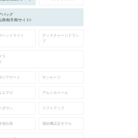
アバッグ
転席/助手席/サイド/-
EDヘッドライト
ディスチャージドラン
プ
メラ
/-
動リアゲート
サンルーフ
ルエアロ
アルミホイール
ーダウン
リフトアップ
冷地仕様
過給機設定モデル