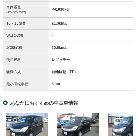
車両重量
-/-/1030
kg
(AT×MT×CVT)
10・15燃費
21.0km/L
WLTC燃費
-
JC08燃費
20.6km/L
使用燃料
レギュラー
駆動方式
前輪駆動（FF）
最小回転半径
5.0
m
あなたにおすすめの中古車情報