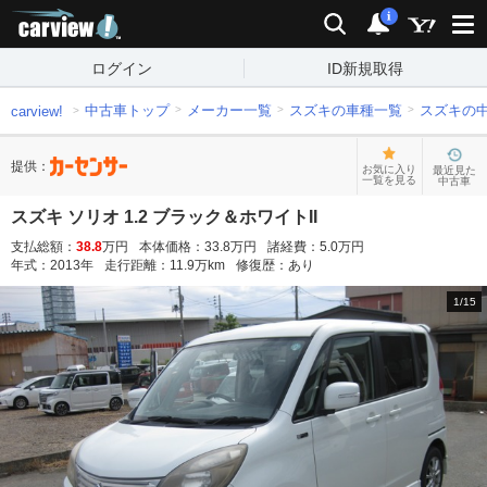
carview!
検索
通知
i
ログイン
ID新規取得
中古車トップ
メーカー一覧
スズキの車種一覧
スズキの
carview!
提供：
お気に入り
最近見た
一覧を見る
中古車
スズキ ソリオ 1.2 ブラック＆ホワイトII
支払総額：
38.8
万円
本体価格：
33.8
万円
諸経費：
5.0
万円
年式：
2013
年
走行距離：
11.9
万km
修復歴：
あり
1
/
15