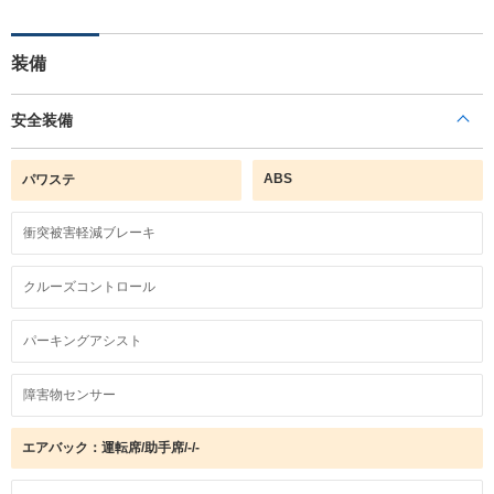
装備
安全装備
ABS
パワステ
衝突被害軽減ブレーキ
クルーズコントロール
パーキングアシスト
障害物センサー
エアバック：運転席/助手席/-/-