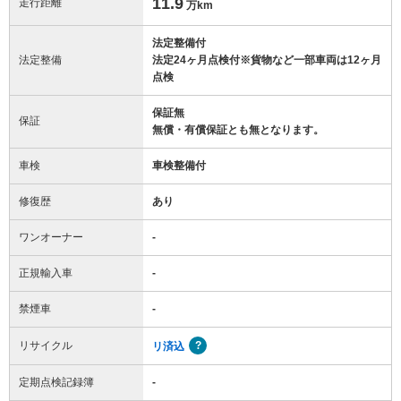
11.9
走行距離
万km
法定整備付
法定整備
法定24ヶ月点検付※貨物など一部車両は12ヶ月
点検
保証無
保証
無償・有償保証とも無となります。
車検
車検整備付
修復歴
あり
ワンオーナー
-
正規輸入車
-
禁煙車
-
リサイクル
リ済込
定期点検記録簿
-