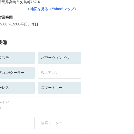
群馬県高崎市矢島町757-6
地図を見る（Yahoo!マップ）
営業時間
09:00〜19:00平日、休日
装備
ワステ
パワーウィンドウ
アコン/クーラー
Wエアコン
ーレス
スマートキー
ーナビ
/-
-
後席モニター