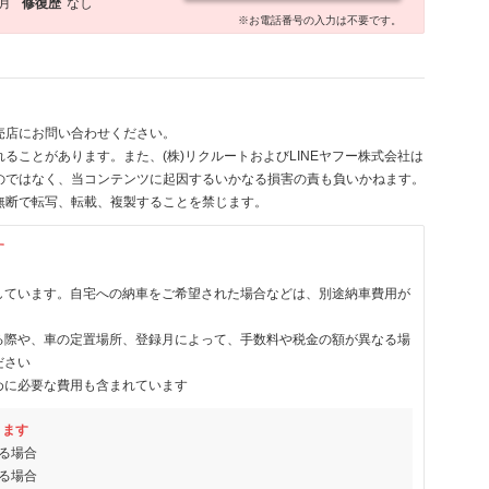
1月
修復歴
なし
※お電話番号の入力は不要です。
売店にお問い合わせください。
ることがあります。また、(株)リクルートおよびLINEヤフー株式会社は
のではなく、当コンテンツに起因するいかなる損害の責も負いかねます。
無断で転写、転載、複製することを禁じます。
す
しています。自宅への納車をご希望された場合などは、別途納車費用が
る際や、車の定置場所、登録月によって、手数料や税金の額が異なる場
ださい
めに必要な費用も含まれています
ります
る場合
る場合