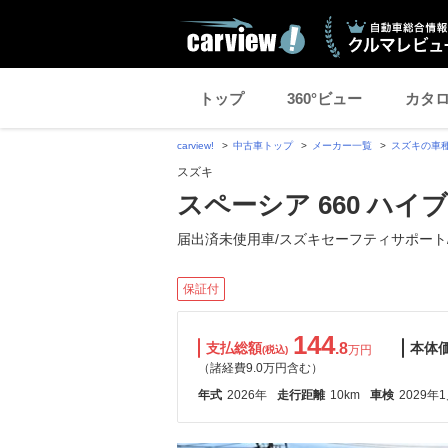
トップ
360°ビュー
カタ
carview!
中古車トップ
メーカー一覧
スズキの車
スズキ
スペーシア 660 ハイ
届出済未使用車/スズキセーフティサポート
保証付
144
支払総額
.8
本体
万円
(税込)
（諸経費9.0万円含む）
年式
2026年
走行距離
10km
車検
2029年