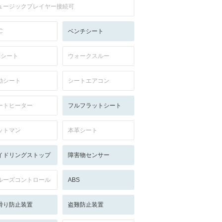
ュージックプレイヤー接続可
C
ベンチシート
列シート
ウォークスルー
動シート
シートエアコン
ートヒーター
フルフラットシート
ットマン
本革シート
イドリングストップ
障害物センサー
ルーズコントロール
ABS
滑り防止装置
盗難防止装置