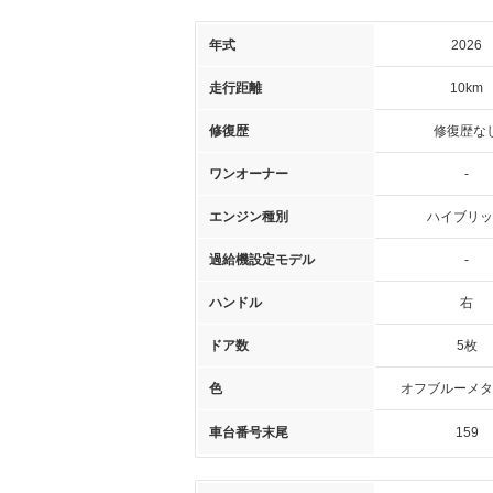
年式
2026
走行距離
10km
修復歴
修復歴な
ワンオーナー
-
エンジン種別
ハイブリッ
過給機設定モデル
-
ハンドル
右
ドア数
5枚
色
オフブルーメタ
車台番号末尾
159