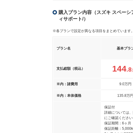
購入プラン内容（スズキ スペーシア 
ィサポート/）
※各プランで設定が異なる項目をまとめています
プラン名
基本プラ
144
.8
支払総額（税込）
※内：諸費用
9
.0
万円
※内：本体価格
135
.8
万
保証付
詳細については、
にご確認ください
保証期間：6ヶ月
保証距離：5,000