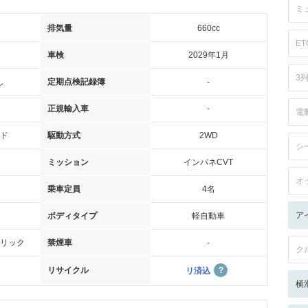
ミ
排気量
660cc
ET
車検
2029年1月
3
し
定期点検記録簿
-
正規輸入車
-
電
ド
駆動方式
2WD
シ
ミッション
インパネCVT
オ
乗車定員
4名
ア
ボディタイプ
軽自動車
リック
禁煙車
-
ク
リサイクル
リ済込
横