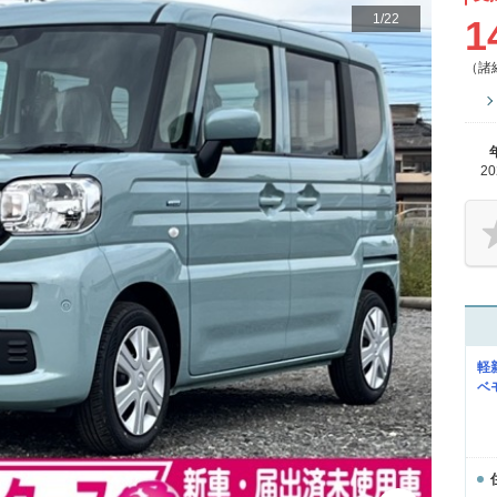
1
/
22
1
（諸
2
軽
ベ