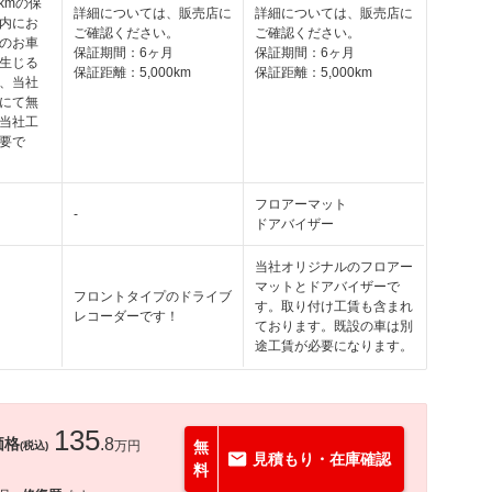
kmの保
詳細については、販売店に
詳細については、販売店に
内にお
ご確認ください。
ご確認ください。
のお車
保証期間：6ヶ月
保証期間：6ヶ月
生じる
保証距離：5,000km
保証距離：5,000km
、当社
にて無
当社工
要で
フロアーマット
-
ドアバイザー
当社オリジナルのフロアー
マットとドアバイザーで
フロントタイプのドライブ
す。取り付け工賃も含まれ
レコーダーです！
ております。既設の車は別
途工賃が必要になります。
135
価格
.8
万円
無
(税込)
見積もり・在庫確認
料