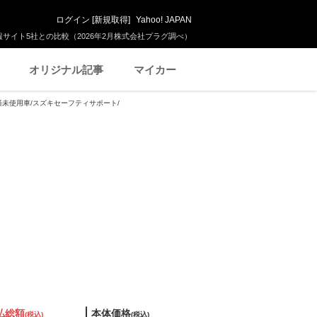
ログイン
[
新規取得
]
Yahoo! JAPAN
サイト5社との比較（2026年2月株式会社プラグ調べ）
オリジナル記事
マイカー
出済未使用車/スズキセーフティサポート/
払総額
本体価格
(税込)
(税込)