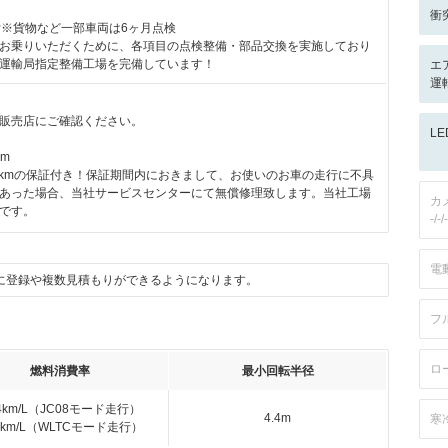
衝
付※貨物など一部車両は6ヶ月点検
お乗りいただくために、各項目の点検整備・部品交換を実施しており
運輸局指定整備工場を完備しています！
エ
運
販売店にご確認ください。
L
km
00kmの保証付き！保証期間内におきまして、お使いのお車の走行に不具
あった場合、当社サービスセンターにて無償修理致します。当社工場
カ
です。
-/-/-
電
に登録や複数見積もりができるようになります。
フ
ロ
燃料消費率
最小回転半径
.4km/L（JC08モード走行）
4.4m
寒
.1km/L（WLTCモード走行）