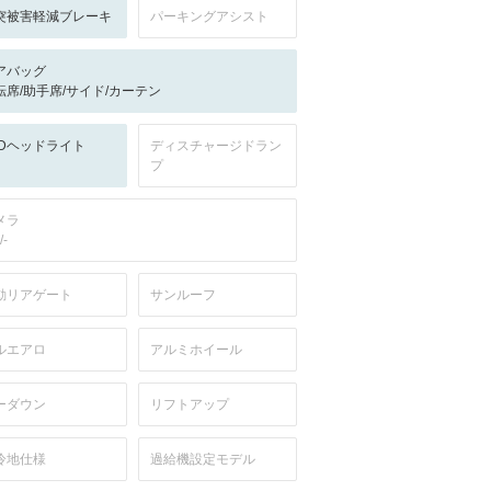
突被害軽減ブレーキ
パーキングアシスト
アバッグ
転席/助手席/サイド/カーテン
EDヘッドライト
ディスチャージドラン
プ
メラ
/-
動リアゲート
サンルーフ
ルエアロ
アルミホイール
ーダウン
リフトアップ
冷地仕様
過給機設定モデル