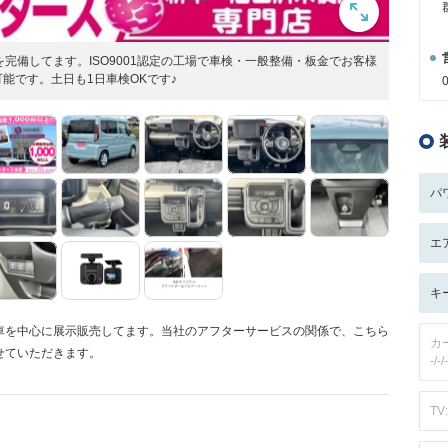
完備してます。ISO9001認定の工場で車検・一般整備・板金でお客様
能です。土日も1日車検OKです♪
パ
エ
キ
車を中心に展示販売してます。当社のアフターサービスの関係で、こちら
カ
せていただきます。
-/-/-
TV: