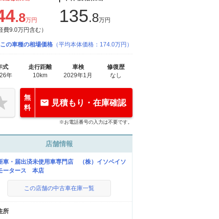
44
135
.8
.8
万円
万円
経費9.0万円含む）
この車種の相場価格
（平均本体価格：174.0万円）
年式
走行距離
車検
修復歴
026年
10km
2029年1月
なし
無
見積もり・在庫確認
料
※お電話番号の入力は不要です。
店舗情報
新車・届出済未使用車専門店 （株）イソベイソ
モータース 本店
この店舗の中古車在庫一覧
住所