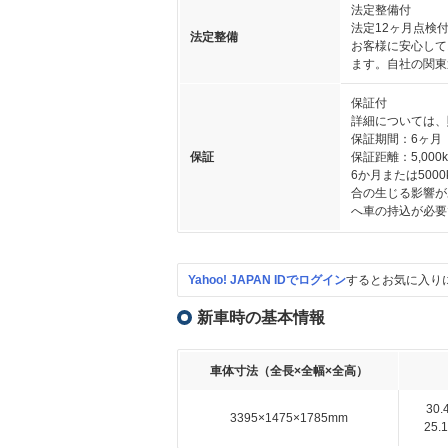
法定整備付
法定12ヶ月点検
法定整備
お客様に安心して
ます。自社の関東
保証付
詳細については、
保証期間：6ヶ月
保証
保証距離：5,000
6か月または50
合の生じる影響が
へ車の持込が必要
Yahoo! JAPAN IDでログイン
するとお気に入り
新車時の基本情報
車体寸法（全長×全幅×全高）
30
3395×1475×1785mm
25