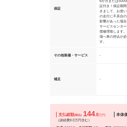
6か月または5000
証付き！保証期間
保証
きまして、お使い
の走行に不具合の
影響があった場合
サービスセンター
償修理致します。
場へ車の持込が必
す。
その他装備・サービス
-
補足
-
144
支払総額
.8
本体
万円
(税込)
（諸経費9.0万円含む）