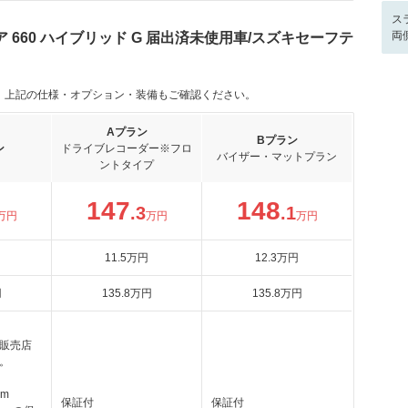
ス
両
660 ハイブリッド G 届出済未使用車/スズキセーフテ
。上記の仕様・オプション・装備もご確認ください。
Aプラン
Bプラン
ン
ドライブレコーダー※フロ
バイザー・マットプラン
ントタイプ
147
148
.3
.1
万円
万円
万円
11
.5
万円
12
.3
万円
円
135
.8
万円
135
.8
万円
販売店
。
km
保証付
保証付