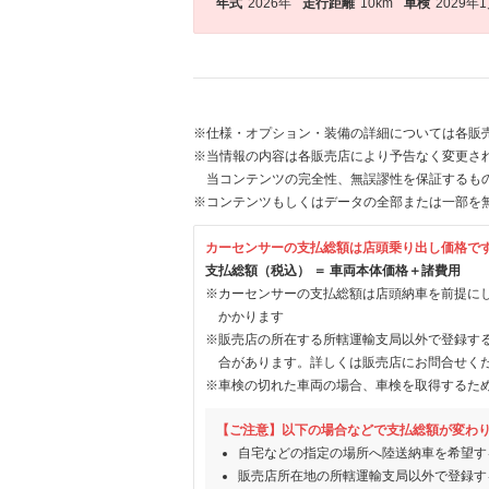
年式
2026年
走行距離
10km
車検
2029年
※仕様・オプション・装備の詳細については各販
※当情報の内容は各販売店により予告なく変更され
当コンテンツの完全性、無誤謬性を保証するも
※コンテンツもしくはデータの全部または一部を
カーセンサーの支払総額は店頭乗り出し価格で
支払総額（税込） ＝ 車両本体価格＋諸費用
※カーセンサーの支払総額は店頭納車を前提に
かかります
※販売店の所在する所轄運輸支局以外で登録す
合があります。詳しくは販売店にお問合せく
※車検の切れた車両の場合、車検を取得するた
【ご注意】以下の場合などで支払総額が変わ
自宅などの指定の場所へ陸送納車を希望す
販売店所在地の所轄運輸支局以外で登録す