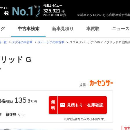
掲載レビュー
325,921
件
時点
※新車カタログのある自動車総合情報
2026.08.08
ログ
中古車検索
新車見積り
車買取
ニュース
種一覧
スズキの中古車
スペーシアの中古車
スズキ スペーシア 660 ハイブリッド G 届
ブリッド G
/
提供：
135
価格
.8
万円
無
(税込)
見積もり・在庫確認
料
1月
修復歴
なし
※お電話番号の入力は不要です。
支