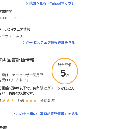
地図を見る（Yahoo!マップ）
営業時間
10:00〜18:00
クーポン/フェア情報
クーポン：あり
クーポン/フェア情報詳細を見る
車両品質評価情報
総合評価
5
の車は、カーセンサー認定評
点
を受けた中古車です。
行距離5万km以下で、内外装にダメージがほとん
ない、良好な状態です。
:
外装:
修復歴:
無
この中古車の「車両品質評価書」を見る
装備