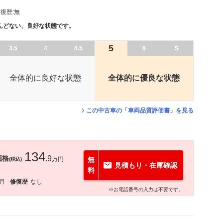
復歴:
無
んどない、良好な状態です。
5
3.5
4
4.5
6
S
全体的に良好な状態
全体的に優良な状態
この中古車の「車両品質評価書」を見る
134
価格
.9
万円
無
(税込)
見積もり・在庫確認
料
3月
修復歴
なし
※お電話番号の入力は不要です。