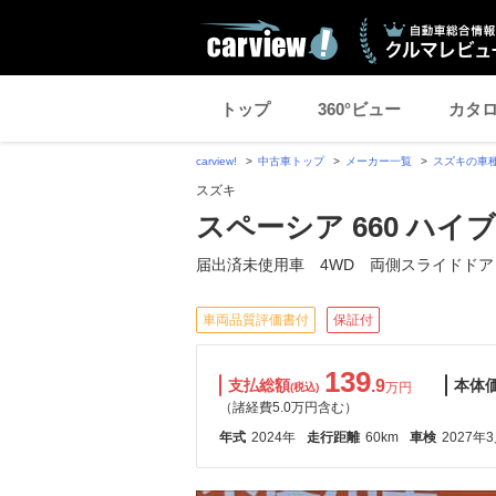
トップ
360°ビュー
カタ
carview!
中古車トップ
メーカー一覧
スズキの車
スズキ
スペーシア 660 ハイブ
届出済未使用車 4WD 両側スライドドア
車両品質評価書付
保証付
139
支払総額
.9
本体
万円
(税込)
（諸経費5.0万円含む）
年式
2024年
走行距離
60km
車検
2027年