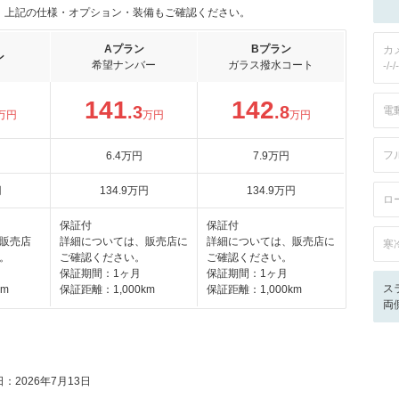
。上記の仕様・オプション・装備もご確認ください。
Aプラン
Bプラン
カ
ン
希望ナンバー
ガラス撥水コート
-/-/-
141
142
.3
.8
電
万円
万円
万円
フ
6
.4
万円
7
.9
万円
円
134
.9
万円
134
.9
万円
ロ
保証付
保証付
販売店
詳細については、販売店に
詳細については、販売店に
寒
。
ご確認ください。
ご確認ください。
保証期間：1ヶ月
保証期間：1ヶ月
ス
km
保証距離：1,000km
保証距離：1,000km
両
：2026年7月13日