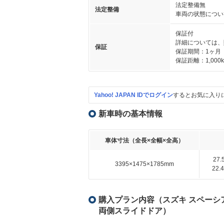
法定整備無
法定整備
車両の状態につい
保証付
詳細については、
保証
保証期間：1ヶ月
保証距離：1,000
Yahoo! JAPAN IDでログイン
するとお気に入り
新車時の基本情報
車体寸法（全長×全幅×全高）
27
3395×1475×1785mm
22
購入プラン内容（スズキ スペーシア 
両側スライドドア）