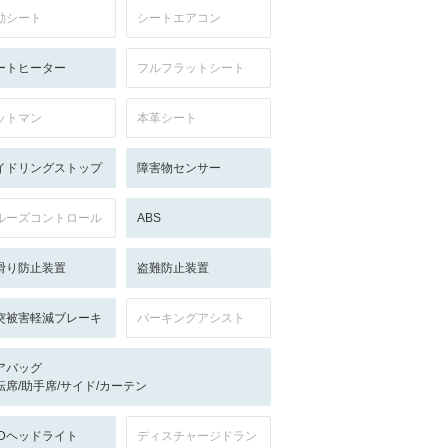
動シート
シートエアコン
ートヒーター
フルフラットシート
ットマン
本革シート
イドリングストップ
障害物センサー
ルーズコントロール
ABS
滑り防止装置
盗難防止装置
突被害軽減ブレーキ
パーキングアシスト
アバッグ
転席/助手席/サイド/カーテン
EDヘッドライト
ディスチャージドラン