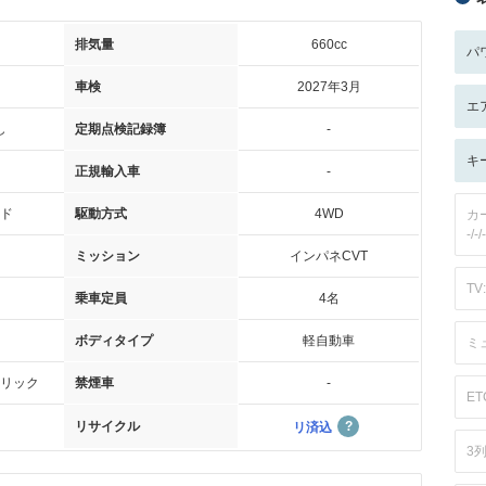
排気量
660cc
パ
車検
2027年3月
エ
し
定期点検記録簿
-
キ
正規輸入車
-
ド
駆動方式
4WD
カ
-/-/-
ミッション
インパネCVT
TV:
乗車定員
4名
ボディタイプ
軽自動車
ミ
リック
禁煙車
-
ET
リサイクル
リ済込
3