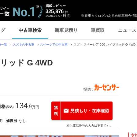
掲載レビュー
325,876
件
時点
※新車カタログのある自動車総合情報
2026.08.07
ログ
中古車検索
新車見積り
車買取
ニュース
種一覧
スズキの中古車
スペーシアの中古車
スズキ スペーシア 660 ハイブリッド G 4
リッド G 4WD
提供：
134
価格
.9
万円
無
(税込)
見積もり・在庫確認
料
3月
修復歴
なし
※お電話番号の入力は不要です。
支