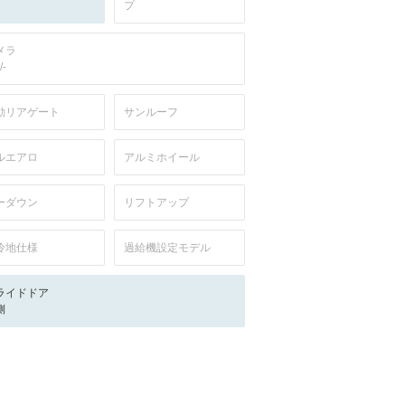
プ
メラ
/-
動リアゲート
サンルーフ
ルエアロ
アルミホイール
ーダウン
リフトアップ
冷地仕様
過給機設定モデル
ライドドア
側