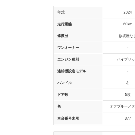
年式
2024
走行距離
60km
修復歴
修復歴な
ワンオーナー
-
エンジン種別
ハイブリッ
過給機設定モデル
-
ハンドル
右
ドア数
5枚
色
オフブルーメタ
車台番号末尾
377