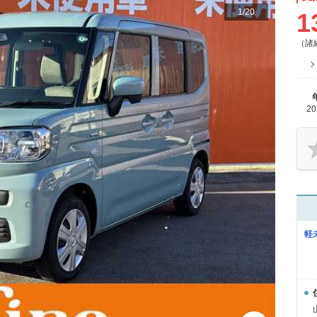
1
/
20
1
（諸
2
軽