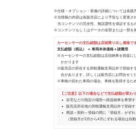
※仕様・オプション・装備の詳細については各販
※当情報の内容は各販売店により予告なく変更され
当コンテンツの完全性、無誤謬性を保証するも
※コンテンツもしくはデータの全部または一部を
カーセンサーの支払総額は店頭乗り出し価格で
支払総額（税込） ＝ 車両本体価格＋諸費用
※カーセンサーの支払総額は店頭納車を前提に
かかります
※販売店の所在する所轄運輸支局以外で登録す
合があります。詳しくは販売店にお問合せく
※車検の切れた車両の場合、車検を取得するた
【ご注意】以下の場合などで支払総額が変わ
自宅などの指定の場所へ陸送納車を希望す
販売店所在地の所轄運輸支局以外で登録す
商談～契約～登録の間に「登録月」がずれ
（登録月が3月から4月にずれる場合は自