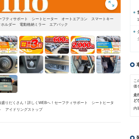
セーフティサポート シートヒーター オートエアコン スマートキー
クホルダー 電動格納ミラー エアバック
こ
価
走
ど
特典盛りだくさん！詳しくWEBへ！セーフティサポート シートヒータ
内装
ト アイドリングストップ