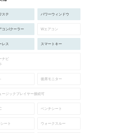
ワステ
パワーウィンドウ
アコン/クーラー
Wエアコン
ーレス
スマートキー
ーナビ
/-
-
後席モニター
ュージックプレイヤー接続可
C
ベンチシート
列シート
ウォークスルー