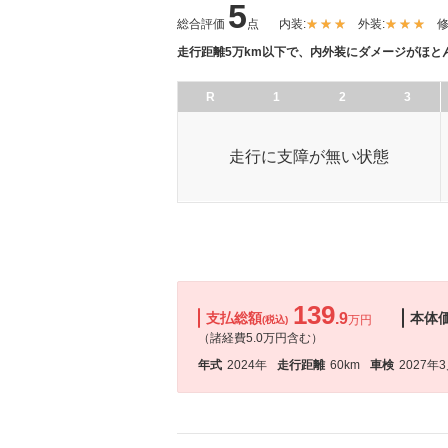
5
総合評価
点
内装:
外装:
修
走行距離5万km以下で、内外装にダメージがほと
R
1
2
3
走行に支障が無い状態
139
支払総額
.9
本体
万円
(税込)
（諸経費5.0万円含む）
年式
2024年
走行距離
60km
車検
2027年