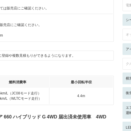
電
ては販売店にご確認ください。
シ
販売店にご確認ください。
オ
km
ア
に登録や複数見積もりができるようになります。
ク
横
燃料消費率
最小回転半径
衝
.5km/L（JC08モード走行）
4.4m
.4km/L（WLTCモード走行）
エ
運
660 ハイブリッド G 4WD 届出済未使用車 4WD
L