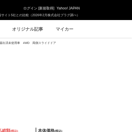
ログイン
[
新規取得
]
Yahoo! JAPAN
サイト5社との比較（2026年2月株式会社プラグ調べ）
オリジナル記事
マイカー
WD 届出済未使用車 4WD 両側スライドドア
払総額
本体価格
(税込)
(税込)