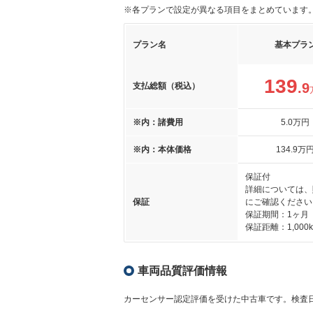
※各プランで設定が異なる項目をまとめています
プラン名
基本プラ
139
.9
支払総額（税込）
※内：諸費用
5
.0
万円
※内：本体価格
134
.9
万
保証付
詳細については、
保証
にご確認ください
保証期間：1ヶ月
保証距離：1,000
車両品質評価情報
カーセンサー認定評価を受けた中古車です。
検査日