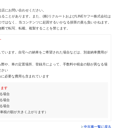
売店にお問い合わせください。
ることがあります。また、(株)リクルートおよびLINEヤフー株式会社は
のではなく、当コンテンツに起因するいかなる損害の責も負いかねます。
無断で転写、転載、複製することを禁じます。
す
しています。自宅への納車をご希望された場合などは、別途納車費用が
る際や、車の定置場所、登録月によって、手数料や税金の額が異なる場
ださい
めに必要な費用も含まれています
ります
る場合
る場合
る場合
動車税の額が大きく上がります）
中古車一覧に戻る