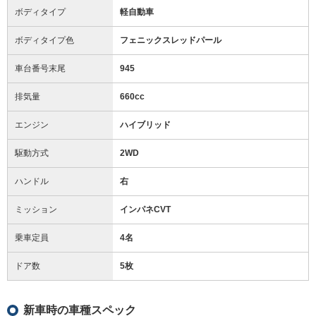
ボディタイプ
軽自動車
ボディタイプ色
フェニックスレッドパール
車台番号末尾
945
排気量
660cc
エンジン
ハイブリッド
駆動方式
2WD
ハンドル
右
ミッション
インパネCVT
乗車定員
4名
ドア数
5枚
新車時の車種スペック