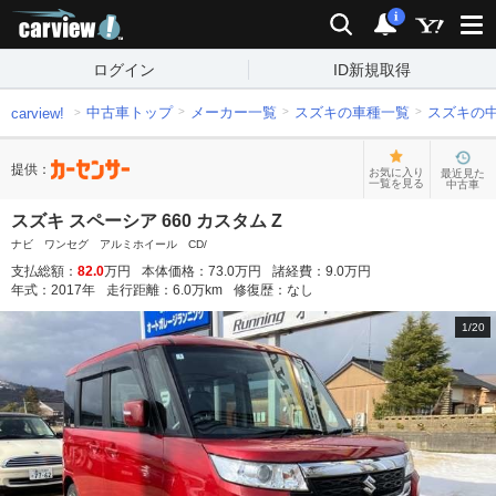
carview!
検索
通知
i
ログイン
ID新規取得
中古車トップ
メーカー一覧
スズキの車種一覧
スズキの
carview!
提供：
お気に入り
最近見た
一覧を見る
中古車
スズキ スペーシア 660 カスタム Z
ナビ ワンセグ アルミホイール CD/
支払総額：
82.0
万円
本体価格：
73.0
万円
諸経費：
9.0
万円
年式：
2017
年
走行距離：
6.0
万km
修復歴：
なし
1
/
20