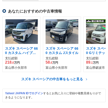
あなたにおすすめの中古車情報
スズキ スペーシア 66
スズキ スペーシア 66
スズキ スペーシ
0 カスタム ハイブリ
0 カスタム Jスタイル
0 Gリミテッ
ッド XS 4WD
支払総額
支払総額
支払総額
218
58
89
.0
万円
.0
万円
.1
万円
富山県小矢部市
富山県小矢部市
富山県砺波市
スズキ スペーシアの中古車をもっと見る
Yahoo! JAPAN IDでログイン
するとお気に入りに登録や複数見積もりがで
きるようになります。