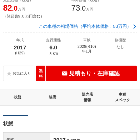
82
73
.0
.0
万円
万円
（諸経費9 .0 万円含む）
この車種の相場価格（平均本体価格：53万円）
年式
走行距離
車検
修復歴
2017
6.0
2028(R10)
なし
年1月
(H29)
万km
無
見積もり・在庫確認
料
販売店
車種
状態
装備
情報
スペック
状態
2017
年式