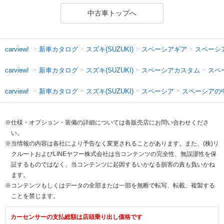
中古車トップへ
新車カタログ
スズキ(SUZUKI)
スペーシアギア
スペーシ
carview!
新車カタログ
スズキ(SUZUKI)
スペーシアカスタム
スペ
carview!
新車カタログ
スズキ(SUZUKI)
スペーシア
スペーシアの
carview!
※仕様・オプション・装備の詳細については各販売店にお問い合わせくださ
い。
※当情報の内容は各社により予告なく変更されることがあります。また、(株)リ
クルートおよびLINEヤフー株式会社は当コンテンツの完全性、無誤謬性を保
証するものではなく、当コンテンツに起因するいかなる損害の責も負いかね
ます。
※コンテンツもしくはデータの全部または一部を無断で転写、転載、複製する
ことを禁じます。
カーセンサーの支払総額は店頭乗り出し価格です