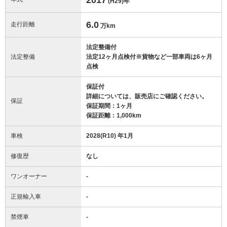
(H29)
年
6.0
走行距離
万km
法定整備付
法定整備
法定12ヶ月点検付※貨物など一部車両は6ヶ月
点検
保証付
詳細については、販売店にご確認ください。
保証
保証期間：1ヶ月
保証距離：1,000km
車検
2028(R10) 年1月
修復歴
なし
ワンオーナー
-
正規輸入車
-
禁煙車
-