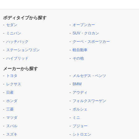
ボディタイプから探す
セダン
オープンカー
ミニバン
SUV・クロカン
ハッチバック
クーペ・スポーツカー
ステーションワゴン
軽自動車
ハイブリッド
その他
メーカーから探す
トヨタ
メルセデス・ベンツ
レクサス
BMW
日産
アウディ
ホンダ
フォルクスワーゲン
三菱
ポルシェ
マツダ
ミニ
スバル
プジョー
スズキ
シトロエン