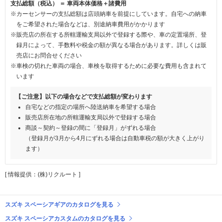
支払総額（税込） ＝ 車両本体価格＋諸費用
※カーセンサーの支払総額は店頭納車を前提にしています。自宅への納車
をご希望された場合などは、別途納車費用がかかります
※販売店の所在する所轄運輸支局以外で登録する際や、車の定置場所、登
録月によって、手数料や税金の額が異なる場合があります。詳しくは販
売店にお問合せください
※車検の切れた車両の場合、車検を取得するために必要な費用も含まれて
います
【ご注意】以下の場合などで支払総額が変わります
自宅などの指定の場所へ陸送納車を希望する場合
販売店所在地の所轄運輸支局以外で登録する場合
商談～契約～登録の間に「登録月」がずれる場合
（登録月が3月から4月にずれる場合は自動車税の額が大きく上がり
ます）
[ 情報提供：(株)リクルート ]
スズキ スペーシアギアのカタログを見る
スズキ スペーシアカスタムのカタログを見る