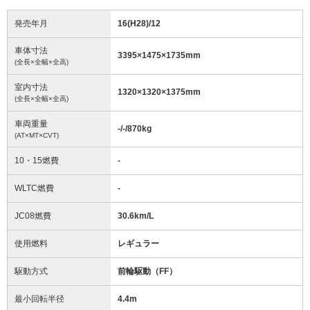
発売年月
16(H28)/12
車体寸法
3395
×
1475
×
1735
mm
(全長×全幅×全高)
室内寸法
1320
×
1320
×
1375
mm
(全長×全幅×全高)
車両重量
-/-/870
kg
(AT×MT×CVT)
10・15燃費
-
WLTC燃費
-
JC08燃費
30.6km/L
使用燃料
レギュラー
駆動方式
前輪駆動（FF）
最小回転半径
4.4
m