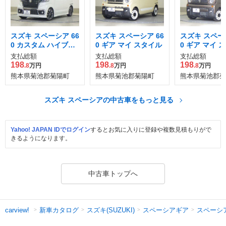
スズキ スペーシア 66
スズキ スペーシア 66
スズキ スペーシ
0 カスタム ハイブリ
0 ギア マイ スタイル
0 ギア マイ 
ッド XS
支払総額
支払総額
支払総額
198
198
198
.8
万円
.8
万円
.8
万円
熊本県菊池郡菊陽町
熊本県菊池郡菊陽町
熊本県菊池郡菊
スズキ スペーシアの中古車をもっと見る
Yahoo! JAPAN IDでログイン
するとお気に入りに登録や複数見積もりがで
きるようになります。
中古車トップへ
新車カタログ
スズキ(SUZUKI)
スペーシアギア
スペーシ
carview!