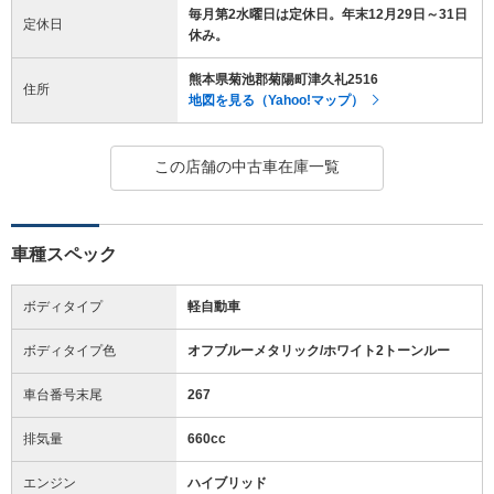
毎月第2水曜日は定休日。年末12月29日～31日
定休日
休み。
熊本県菊池郡菊陽町津久礼2516
住所
地図を見る（Yahoo!マップ）
この店舗の中古車在庫一覧
車種スペック
ボディタイプ
軽自動車
ボディタイプ色
オフブルーメタリック/ホワイト2トーンルー
車台番号末尾
267
排気量
660cc
エンジン
ハイブリッド