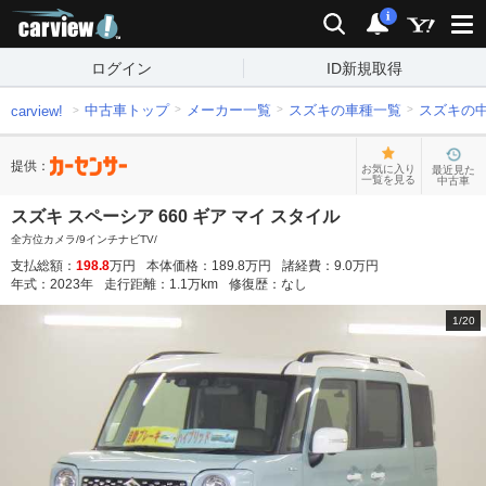
carview!
検索
通知
i
ログイン
ID新規取得
中古車トップ
メーカー一覧
スズキの車種一覧
スズキの
carview!
提供：
お気に入り
最近見た
一覧を見る
中古車
スズキ スペーシア 660 ギア マイ スタイル
全方位カメラ/9インチナビTV/
支払総額：
198.8
万円
本体価格：
189.8
万円
諸経費：
9.0
万円
年式：
2023
年
走行距離：
1.1
万km
修復歴：
なし
1
/
20