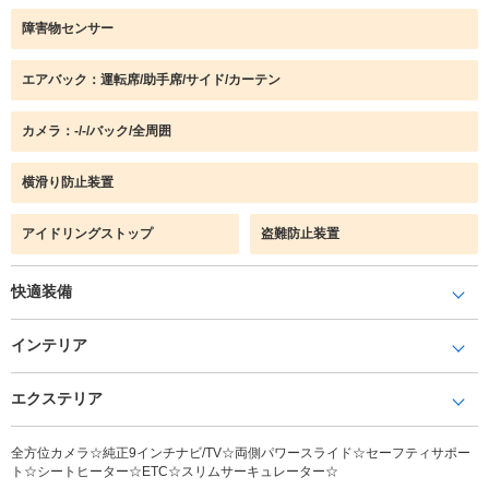
障害物センサー
エアバック：運転席/助手席/サイド/カーテン
カメラ：-/-/バック/全周囲
横滑り防止装置
アイドリングストップ
盗難防止装置
快適装備
インテリア
エクステリア
全方位カメラ☆純正9インチナビ/TV☆両側パワースライド☆セーフティサポー
ト☆シートヒーター☆ETC☆スリムサーキュレーター☆