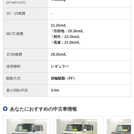
(AT×MT×CVT)
10・15燃費
-
21.2km/L
└市街地：20.3km/L
WLTC燃費
└郊外：22.3km/L
└高速：21.0km/L
JC08燃費
28.2km/L
使用燃料
レギュラー
駆動方式
前輪駆動（FF）
最小回転半径
4.4
m
あなたにおすすめの中古車情報