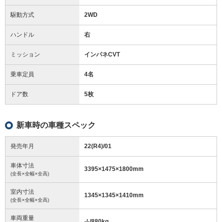
駆動方式
2WD
ハンドル
右
ミッション
インパネCVT
乗車定員
4名
ドア数
5枚
新車時の車種スペック
発売年月
22(R4)/01
車体寸法
3395
×
1475
×
1800
mm
(全長×全幅×全高)
室内寸法
1345
×
1345
×
1410
mm
(全長×全幅×全高)
車両重量
-/-/880
kg