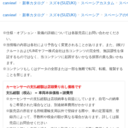
新車カタログ
スズキ(SUZUKI)
スペーシアカスタム
スペ
carview!
新車カタログ
スズキ(SUZUKI)
スペーシア
スペーシアの
carview!
※仕様・オプション・装備の詳細については各販売店にお問い合わせくださ
い。
※当情報の内容は各社により予告なく変更されることがあります。また、(株)リ
クルートおよびLINEヤフー株式会社は当コンテンツの完全性、無誤謬性を保
証するものではなく、当コンテンツに起因するいかなる損害の責も負いかね
ます。
※コンテンツもしくはデータの全部または一部を無断で転写、転載、複製する
ことを禁じます。
カーセンサーの支払総額は店頭乗り出し価格です
支払総額（税込） ＝ 車両本体価格＋諸費用
※カーセンサーの支払総額は店頭納車を前提にしています。自宅への納車
をご希望された場合などは、別途納車費用がかかります
※販売店の所在する所轄運輸支局以外で登録する際や、車の定置場所、登
録月によって、手数料や税金の額が異なる場合があります。詳しくは販
売店にお問合せください