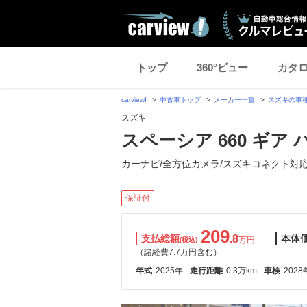
トップ
360°ビュー
カタ
carview!
中古車トップ
メーカー一覧
スズキの車
スズキ
スペーシア 660 ギア
カーナビ/全方位カメラ/スズキコネクト対
保証付
209
支払総額
.8
本体
万円
(税込)
（諸経費7.7万円含む）
年式
2025年
走行距離
0.3万km
車検
2028