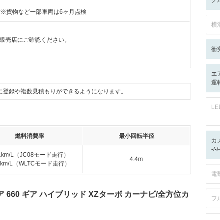
ク
付※貨物など一部車両は6ヶ月点検
横
販売店にご確認ください。
月
衝
エ
運
に登録や複数見積もりができるようになります。
L
燃料消費率
最小回転半径
カ
-/
.1km/L（JC08モード走行）
4.4m
.9km/L（WLTCモード走行）
電
660 ギア ハイブリッド XZターボ カーナビ/全方位カ
フ