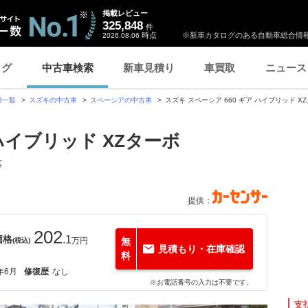
掲載レビュー
325,848
件
時点
※新車カタログのある自動車総合情報
2026.08.06
ログ
中古車検索
新車見積り
車買取
ニュース
種一覧
スズキの中古車
スペーシアの中古車
スズキ スペーシア 660 ギア ハイブリッド 
 ハイブリッド XZターボ
応
提供：
202
価格
.1
万円
無
(税込)
見積もり・在庫確認
料
年6月
修復歴
なし
※お電話番号の入力は不要です。
支