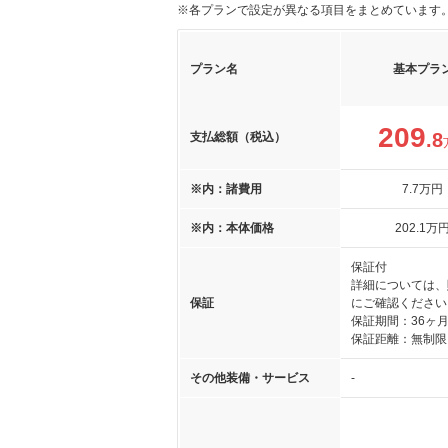
※各プランで設定が異なる項目をまとめています
プラン名
基本プラ
209
.8
支払総額（税込）
※内：諸費用
7
.7
万円
※内：本体価格
202
.1
万
保証付
詳細については、
保証
にご確認ください
保証期間：36ヶ
保証距離：無制限
その他装備・サービス
-