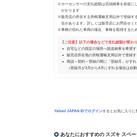
※カーセンサーの支払総額は店頭納車を前提に
かかります
※販売店の所在する所轄運輸支局以外で登録す
合があります。詳しくは販売店にお問合せく
※車検の切れた車両の場合、車検を取得するた
【ご注意】以下の場合などで支払総額が変わ
自宅などの指定の場所へ陸送納車を希望す
販売店所在地の所轄運輸支局以外で登録す
商談～契約～登録の間に「登録月」がずれ
（登録月が3月から4月にずれる場合は自
Yahoo! JAPAN IDでログイン
するとお気に入りに
あなたにおすすめの スズキ スペー