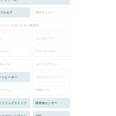
V:フルセグ
後席モニター
ュージックプレイヤー接続可
C
ベンチシート
列シート
ウォークスルー
動シート
シートエアコン
ートヒーター
フルフラットシート
ットマン
本革シート
イドリングストップ
障害物センサー