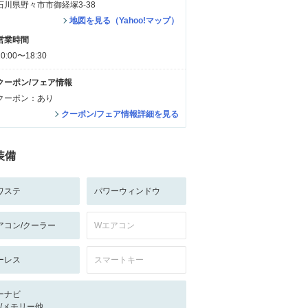
石川県野々市市御経塚3-38
地図を見る（Yahoo!マップ）
営業時間
10:00〜18:30
クーポン/フェア情報
クーポン：あり
クーポン/フェア情報詳細を見る
装備
ワステ
パワーウィンドウ
アコン/クーラー
Wエアコン
ーレス
スマートキー
ーナビ
-/-/メモリー他