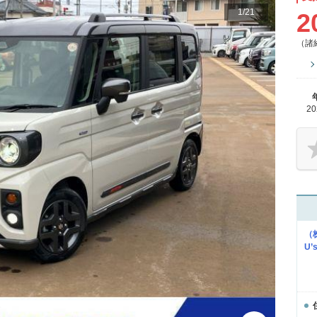
1
/
21
2
（諸
2
（
U’