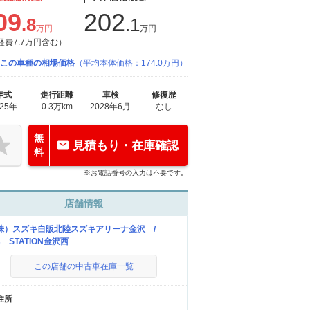
09
202
.8
.1
万円
万円
経費7.7万円含む）
この車種の相場価格
（平均本体価格：174.0万円）
年式
走行距離
車検
修復歴
025年
0.3万km
2028年6月
なし
無
見積もり・在庫確認
料
※お電話番号の入力は不要です。
店舗情報
株）スズキ自販北陸スズキアリーナ金沢 /
s STATION金沢西
この店舗の中古車在庫一覧
住所