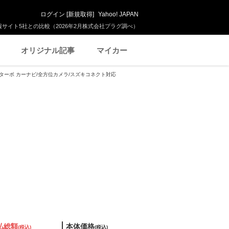
ログイン
[
新規取得
]
Yahoo! JAPAN
サイト5社との比較（2026年2月株式会社プラグ調べ）
オリジナル記事
マイカー
XZターボ カーナビ/全方位カメラ/スズキコネクト対応
払総額
本体価格
(税込)
(税込)