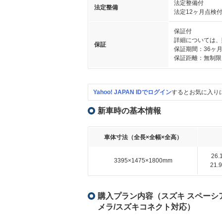
法定整備付
法定整備
法定12ヶ月点検
保証付
詳細については、
保証
保証期間：36ヶ
保証距離：無制限
Yahoo! JAPAN IDでログイン
するとお気に入り
新車時の基本情報
車体寸法（全長×全幅×全高）
26
3395×1475×1800mm
21
購入プラン内容（スズキ スペーシア 
メラ/スズキコネクト対応）