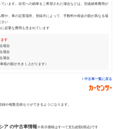
しています。自宅への納車をご希望された場合などは、別途納車費用が
る際や、車の定置場所、登録月によって、手数料や税金の額が異なる場
ださい
めに必要な費用も含まれています
ります
る場合
る場合
る場合
動車税の額が大きく上がります）
中古車一覧に戻る
登録や複数見積もりができるようになります。
シア の中古車情報
※表示価格はすべて支払総額(税込)です