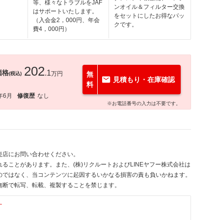
等、様々なトラブルをJAF
ンオイル＆フィルター交換
はサポートいたします。
をセットにしたお得なパッ
（入会金2，000円、年会
クです。
費4，000円）
202
価格
.1
万円
無
(税込)
見積もり・在庫確認
料
年6月
修復歴
なし
※お電話番号の入力は不要です。
売店にお問い合わせください。
ることがあります。また、(株)リクルートおよびLINEヤフー株式会社は
のではなく、当コンテンツに起因するいかなる損害の責も負いかねます。
無断で転写、転載、複製することを禁じます。
す