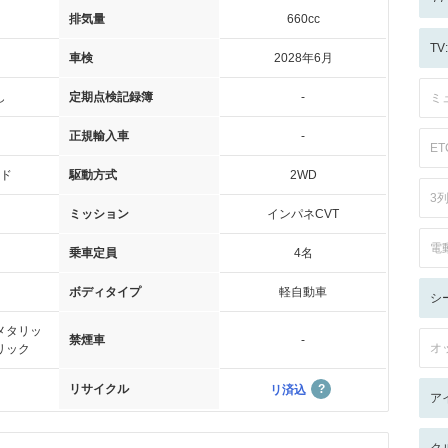
排気量
660cc
T
車検
2028年6月
し
定期点検記録簿
-
ミ
正規輸入車
-
ET
ド
駆動方式
2WD
3
ミッション
インパネCVT
電
乗車定員
4名
ボディタイプ
軽自動車
シ
メタリッ
禁煙車
-
オ
リック
リサイクル
リ済込
ア