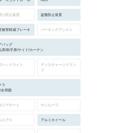
ルーズコントロール
ABS
滑り防止装置
盗難防止装置
突被害軽減ブレーキ
パーキングアシスト
アバッグ
転席/助手席/サイド/カーテン
EDヘッドライト
ディスチャージドラン
プ
メラ
-/-/全周囲
動リアゲート
サンルーフ
ルエアロ
アルミホイール