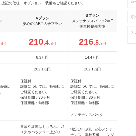
ロ
。上記の仕様・オプション・装備もご確認ください。
Bプラン
寒
Aプラン
ン
メンテナンスパック2年E
安心のJAFご入会プラン
後車検整備実施
ス
-
210
216
.4
.5
万円
万円
万円
8
.3
万円
14
.4
万円
円
202
.1
万円
202
.1
万円
保証付
保証付
販売店
詳細については、販売店に
詳細については、販売店に
。
ご確認ください。
ご確認ください。
月
保証期間：36ヶ月
保証期間：36ヶ月
保証距離：無制限
保証距離：無制限
-
メンテナンスパック
事故や故障はもちろん、ガ
法定1年点検、安心メンテ
ス欠やバッテリー上がり
ナンス、車検整備、エンジ