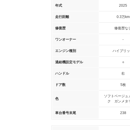
年式
2025
走行距離
0.3万km
修復歴
修復歴な
ワンオーナー
-
エンジン種別
ハイブリッ
過給機設定モデル
○
ハンドル
右
ドア数
5枚
ソフトベージュ
色
ク ガンメタ
車台番号末尾
238