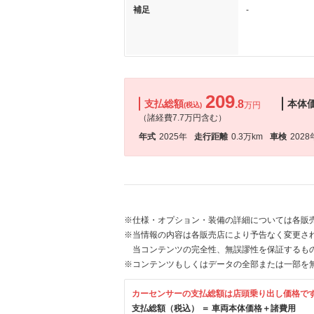
補足
-
209
支払総額
.8
本体
万円
(税込)
（諸経費7.7万円含む）
年式
2025年
走行距離
0.3万km
車検
2028
※仕様・オプション・装備の詳細については各販
※当情報の内容は各販売店により予告なく変更され
当コンテンツの完全性、無誤謬性を保証するも
※コンテンツもしくはデータの全部または一部を
カーセンサーの支払総額は店頭乗り出し価格で
支払総額（税込） ＝ 車両本体価格＋諸費用