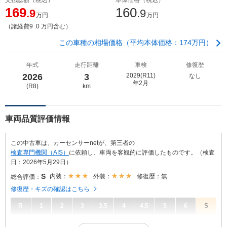
169
160
.9
.9
万円
万円
（諸経費9 .0 万円含む）
この車種の相場価格（平均本体価格：174万円）
年式
走行距離
車検
修復歴
2026
3
2029(R11)
なし
年2月
(R8)
km
車両品質評価情報
この中古車は、カーセンサーnetが、第三者の
検査専門機関（AIS）
に依頼し、車両を客観的に評価したものです。（検査
日：2026年5月29日）
S
内装：
外装：
修復歴：無
総合評価：
修復歴・キズの確認はこちら
R
1
2
3
3.5
4
4.5
5
6
S
S
総合評価：