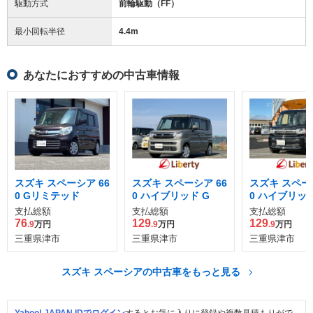
駆動方式
前輪駆動（FF）
最小回転半径
4.4
m
あなたにおすすめの中古車情報
スズキ スペーシア 66
スズキ スペーシア 66
スズキ スペーシ
0 Gリミテッド
0 ハイブリッド G
0 ハイブリッド
支払総額
支払総額
支払総額
76
129
129
.9
万円
.9
万円
.9
万円
三重県津市
三重県津市
三重県津市
スズキ スペーシアの中古車をもっと見る
Yahoo! JAPAN IDでログイン
するとお気に入りに登録や複数見積もりがで