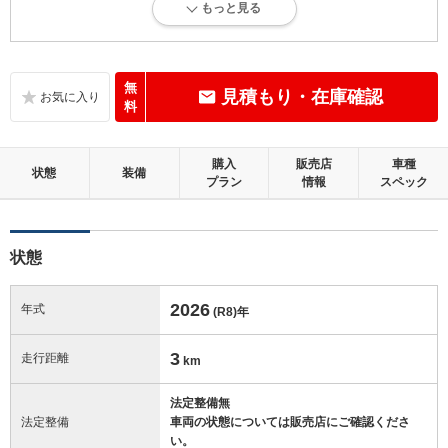
もっと見る
新車登録後12ヶ月未満、走行距離1万km以下で、内外装にダメージがな
い、とても綺麗な状態です。
内装：
無
見積もり・在庫確認
無キズ、もしくは傷みや汚れなどがほぼない、とても綺麗な状態です。
料
外装：
購入
販売店
車種
無キズ、もしくはキズやヘコミなどがほぼない、とても綺麗な状態で
状態
装備
プラン
情報
スペック
す。
修復歴：無
状態
この中古車の「車両品質評価書」を見る
2026
年式
(R8)
年
3
走行距離
km
法定整備無
法定整備
車両の状態については販売店にご確認くださ
い。