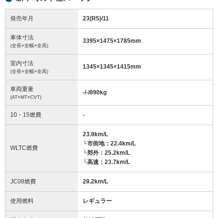
発売年月
23(R5)/11
車体寸法
3395
×
1475
×
1785
mm
(全長×全幅×全高)
室内寸法
1345
×
1345
×
1415
mm
(全長×全幅×全高)
車両重量
-/-/890
kg
(AT×MT×CVT)
10・15燃費
-
23.9km/L
└市街地：22.4km/L
WLTC燃費
└郊外：25.2km/L
└高速：23.7km/L
JC08燃費
28.2km/L
使用燃料
レギュラー