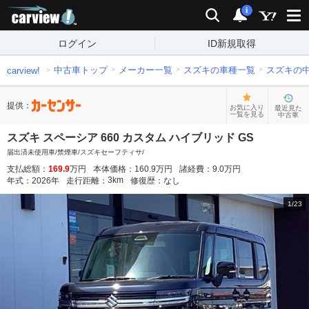
carview!
検索
通知
i
ログイン
ID新規取得
中古車トップ
メーカー一覧
スズキの車種一覧
スズキの
carview!
提供：
お気に入り
最近見た
一覧を見る
中古車
スズキ スペーシア 660 カスタム ハイブリッド GS
届出済未使用車/禁煙車/スズキセーフティサ/
支払総額：
169.9
万円
本体価格：
160.9
万円
諸経費：
9.0
万円
3
km
年式：
2026
年
走行距離：
修復歴：
なし
1
/
23