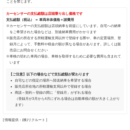
ことを禁じます。
カーセンサーの支払総額は店頭乗り出し価格です
支払総額（税込） ＝ 車両本体価格＋諸費用
※カーセンサーの支払総額は店頭納車を前提にしています。自宅への納車
をご希望された場合などは、別途納車費用がかかります
※販売店の所在する所轄運輸支局以外で登録する際や、車の定置場所、登
録月によって、手数料や税金の額が異なる場合があります。詳しくは販
売店にお問合せください
※車検の切れた車両の場合、車検を取得するために必要な費用も含まれて
います
【ご注意】以下の場合などで支払総額が変わります
自宅などの指定の場所へ陸送納車を希望する場合
販売店所在地の所轄運輸支局以外で登録する場合
商談～契約～登録の間に「登録月」がずれる場合
（登録月が3月から4月にずれる場合は自動車税の額が大きく上がり
ます）
[ 情報提供：(株)リクルート ]