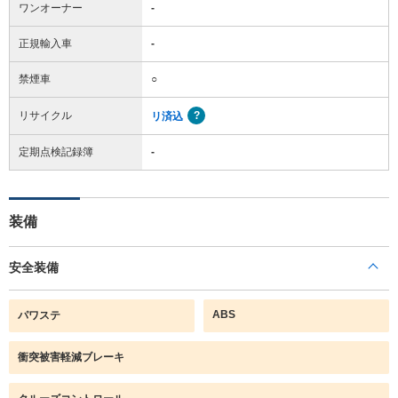
ワンオーナー
-
正規輸入車
-
禁煙車
○
リサイクル
リ済込
定期点検記録簿
-
装備
安全装備
ABS
パワステ
衝突被害軽減ブレーキ