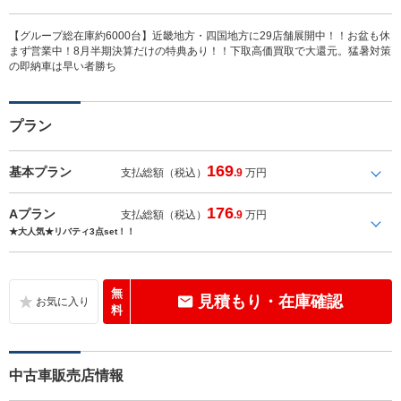
【グループ総在庫約6000台】近畿地方・四国地方に29店舗展開中！！お盆も休
まず営業中！8月半期決算だけの特典あり！！下取高価買取で大還元。猛暑対策
の即納車は早い者勝ち
プラン
169
基本プラン
支払総額（税込）
.9
万円
176
Aプラン
支払総額（税込）
.9
万円
★大人気★リバティ3点set！！
無
見積もり・在庫確認
料
中古車販売店情報