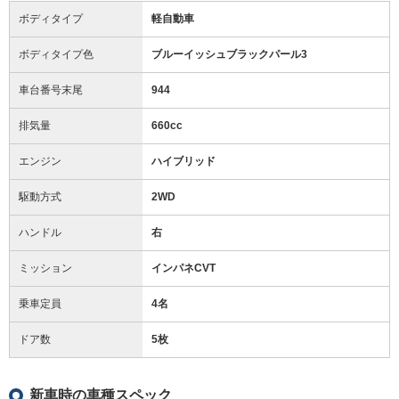
ボディタイプ
軽自動車
ボディタイプ色
ブルーイッシュブラックパール3
車台番号末尾
944
排気量
660cc
エンジン
ハイブリッド
駆動方式
2WD
ハンドル
右
ミッション
インパネCVT
乗車定員
4名
ドア数
5枚
新車時の車種スペック