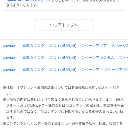
きるようになります。
中古車トップへ
新車カタログ
スズキ(SUZUKI)
スペーシアギア
スペーシ
carview!
新車カタログ
スズキ(SUZUKI)
スペーシアカスタム
スペ
carview!
新車カタログ
スズキ(SUZUKI)
スペーシア
スペーシアの
carview!
※仕様・オプション・装備の詳細については各販売店にお問い合わせくださ
い。
※当情報の内容は各社により予告なく変更されることがあります。また、(株)リ
クルートおよびLINEヤフー株式会社は当コンテンツの完全性、無誤謬性を保
証するものではなく、当コンテンツに起因するいかなる損害の責も負いかね
ます。
※コンテンツもしくはデータの全部または一部を無断で転写、転載、複製する