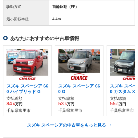
駆動方式
前輪駆動（FF）
最小回転半径
4.4
m
あなたにおすすめの中古車情報
スズキ スペーシア 66
スズキ スペーシア 66
スズキ スペーシ
0 ハイブリッド G
0 G
0 カスタム XS
支払総額
支払総額
支払総額
84
53
55
.6
万円
.6
万円
.8
万円
千葉県富里市
千葉県富里市
千葉県富里市
スズキ スペーシアの中古車をもっと見る