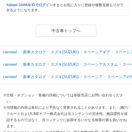
Yahoo! JAPAN IDでログイン
するとお気に入りに登録や複数見積もりがで
きるようになります。
中古車トップへ
新車カタログ
スズキ(SUZUKI)
スペーシアギア
スペーシ
carview!
新車カタログ
スズキ(SUZUKI)
スペーシアカスタム
スペ
carview!
新車カタログ
スズキ(SUZUKI)
スペーシア
スペーシアの
carview!
※仕様・オプション・装備の詳細については各販売店にお問い合わせくださ
い。
※当情報の内容は各社により予告なく変更されることがあります。また、(株)リ
クルートおよびLINEヤフー株式会社は当コンテンツの完全性、無誤謬性を保
証するものではなく、当コンテンツに起因するいかなる損害の責も負いかね
ます。