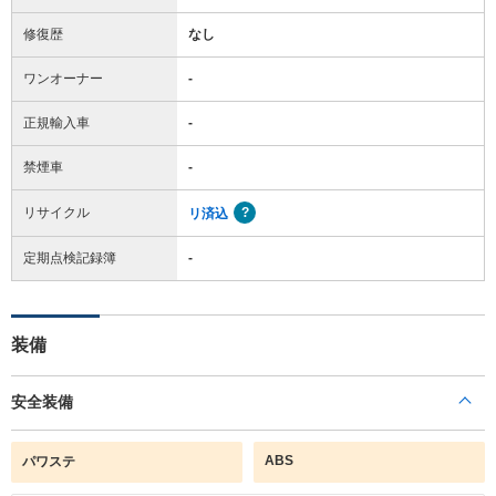
修復歴
なし
ワンオーナー
-
正規輸入車
-
禁煙車
-
リサイクル
リ済込
定期点検記録簿
-
装備
安全装備
ABS
パワステ