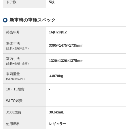
ドア数
5枚
新車時の車種スペック
発売年月
16(H28)/12
車体寸法
3395
×
1475
×
1735
mm
(全長×全幅×全高)
室内寸法
1320
×
1320
×
1375
mm
(全長×全幅×全高)
車両重量
-/-/870
kg
(AT×MT×CVT)
10・15燃費
-
WLTC燃費
-
JC08燃費
30.6km/L
使用燃料
レギュラー