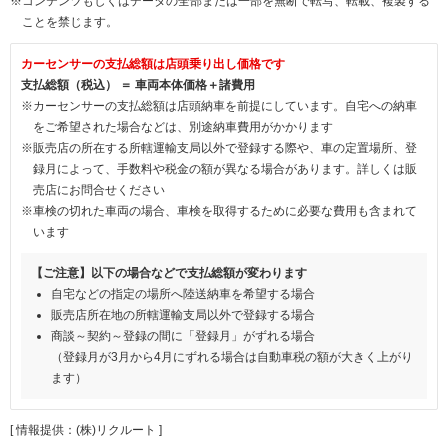
※コンテンツもしくはデータの全部または一部を無断で転写、転載、複製する
ことを禁じます。
カーセンサーの支払総額は店頭乗り出し価格です
支払総額（税込） ＝ 車両本体価格＋諸費用
※カーセンサーの支払総額は店頭納車を前提にしています。自宅への納車
をご希望された場合などは、別途納車費用がかかります
※販売店の所在する所轄運輸支局以外で登録する際や、車の定置場所、登
録月によって、手数料や税金の額が異なる場合があります。詳しくは販
売店にお問合せください
※車検の切れた車両の場合、車検を取得するために必要な費用も含まれて
います
【ご注意】以下の場合などで支払総額が変わります
自宅などの指定の場所へ陸送納車を希望する場合
販売店所在地の所轄運輸支局以外で登録する場合
商談～契約～登録の間に「登録月」がずれる場合
（登録月が3月から4月にずれる場合は自動車税の額が大きく上がり
ます）
[ 情報提供：(株)リクルート ]