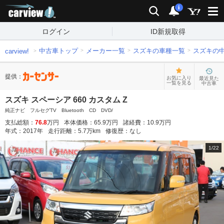
carview!
検索
通知
i
ログイン
ID新規取得
中古車トップ
メーカー一覧
スズキの車種一覧
スズキの
carview!
提供：
お気に入り
最近見た
一覧を見る
中古車
スズキ スペーシア 660 カスタム Z
純正ナビ フルセグTV Bluetooth CD DVD/
支払総額：
76.8
万円
本体価格：
65.9
万円
諸経費：
10.9
万円
年式：
2017
年
走行距離：
5.7
万km
修復歴：
なし
1
/
22