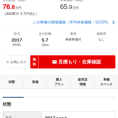
76
65
.8
.9
万円
万円
（諸経費10 .9 万円含む）
この車種の相場価格（平均本体価格：53万円）
年式
走行距離
車検
修復歴
2017
5.7
車検整備付
なし
(H29)
万km
無
見積もり・在庫確認
料
購入
販売店
車種
状態
装備
プラン
情報
スペック
状態
2017
年式