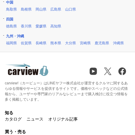
中国
鳥取県
島根県
岡山県
広島県
山口県
四国
徳島県
香川県
愛媛県
高知県
九州・沖縄
福岡県
佐賀県
長崎県
熊本県
大分県
宮崎県
鹿児島県
沖縄県
carview!（カービュー）はLINEヤフー株式会社が運営するクルマに関するあ
らゆる情報やサービスを提供するサイトです。価格やスペックなどの公式情
報から、ユーザーや専門家のリアルなレビューまで購入検討に役立つ情報を
多く掲載しています。
知る
カタログ
ニュース
オリジナル記事
買う・売る