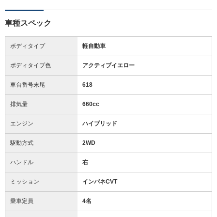
車種スペック
ボディタイプ
軽自動車
ボディタイプ色
アクティブイエロー
車台番号末尾
618
排気量
660cc
エンジン
ハイブリッド
駆動方式
2WD
ハンドル
右
ミッション
インパネCVT
乗車定員
4名