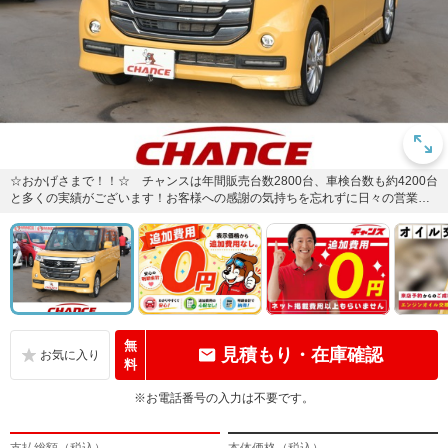
☆おかげさまで！！☆ チャンスは年間販売台数2800台、車検台数も約4200台
と多くの実績がございます！お客様への感謝の気持ちを忘れずに日々の営業活
動に取り組んでいます。...
無
見積もり・在庫確認
料
※お電話番号の入力は不要です。
支払総額（税込）
本体価格（税込）