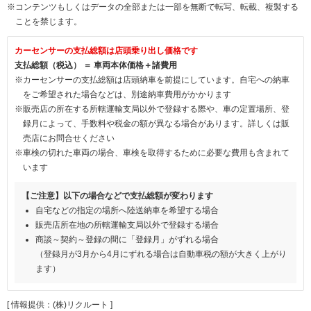
※コンテンツもしくはデータの全部または一部を無断で転写、転載、複製する
ことを禁じます。
カーセンサーの支払総額は店頭乗り出し価格です
支払総額（税込） ＝ 車両本体価格＋諸費用
※カーセンサーの支払総額は店頭納車を前提にしています。自宅への納車
をご希望された場合などは、別途納車費用がかかります
※販売店の所在する所轄運輸支局以外で登録する際や、車の定置場所、登
録月によって、手数料や税金の額が異なる場合があります。詳しくは販
売店にお問合せください
※車検の切れた車両の場合、車検を取得するために必要な費用も含まれて
います
【ご注意】以下の場合などで支払総額が変わります
自宅などの指定の場所へ陸送納車を希望する場合
販売店所在地の所轄運輸支局以外で登録する場合
商談～契約～登録の間に「登録月」がずれる場合
（登録月が3月から4月にずれる場合は自動車税の額が大きく上がり
ます）
[ 情報提供：(株)リクルート ]