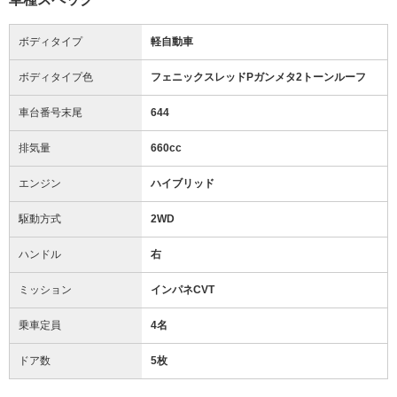
ボディタイプ
軽自動車
ボディタイプ色
フェニックスレッドPガンメタ2トーンルーフ
車台番号末尾
644
排気量
660cc
エンジン
ハイブリッド
駆動方式
2WD
ハンドル
右
ミッション
インパネCVT
乗車定員
4名
ドア数
5枚