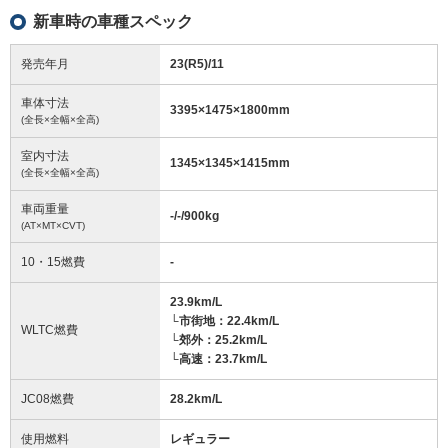
新車時の車種スペック
発売年月
23(R5)/11
車体寸法
3395
×
1475
×
1800
mm
(全長×全幅×全高)
室内寸法
1345
×
1345
×
1415
mm
(全長×全幅×全高)
車両重量
-/-/900
kg
(AT×MT×CVT)
10・15燃費
-
23.9km/L
└市街地：22.4km/L
WLTC燃費
└郊外：25.2km/L
└高速：23.7km/L
JC08燃費
28.2km/L
使用燃料
レギュラー