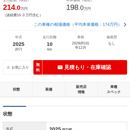
214
198
.0
.0
万円
万円
（諸経費16 .0 万円含む）
この車種の相場価格（平均本体価格：174万円）
年式
走行距離
車検
修復歴
2025
10
2028(R10)
なし
年12月
(R7)
km
無
見積もり・在庫確認
料
販売店
車種
状態
装備
情報
スペック
状態
2025
年式
(R7)
年