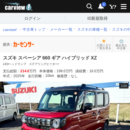
carview!
検索
通知
i
ログイン
ID新規取得
中古車トップ
メーカー一覧
スズキの車種一覧
スズキの
carview!
提供：
お気に入り
最近見た
一覧を見る
中古車
スズキ スペーシア 660 ギア ハイブリッド XZ
LEDヘッドランプ ステアリングヒーター/
支払総額：
214.0
万円
本体価格：
198.0
万円
諸経費：
16.0
万円
10
km
年式：
2025
年
走行距離：
修復歴：
なし
1
/
20