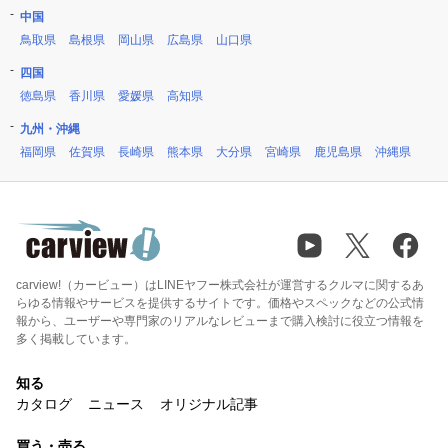
中国
鳥取県
島根県
岡山県
広島県
山口県
四国
徳島県
香川県
愛媛県
高知県
九州・沖縄
福岡県
佐賀県
長崎県
熊本県
大分県
宮崎県
鹿児島県
沖縄県
carview!（カービュー）はLINEヤフー株式会社が運営するクルマに関するあ
らゆる情報やサービスを提供するサイトです。価格やスペックなどの公式情
報から、ユーザーや専門家のリアルなレビューまで購入検討に役立つ情報を
多く掲載しています。
知る
カタログ
ニュース
オリジナル記事
買う・売る