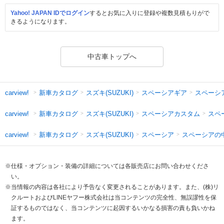
Yahoo! JAPAN IDでログイン
するとお気に入りに登録や複数見積もりがで
きるようになります。
中古車トップへ
新車カタログ
スズキ(SUZUKI)
スペーシアギア
スペーシ
carview!
新車カタログ
スズキ(SUZUKI)
スペーシアカスタム
スペ
carview!
新車カタログ
スズキ(SUZUKI)
スペーシア
スペーシアの
carview!
※仕様・オプション・装備の詳細については各販売店にお問い合わせくださ
い。
※当情報の内容は各社により予告なく変更されることがあります。また、(株)リ
クルートおよびLINEヤフー株式会社は当コンテンツの完全性、無誤謬性を保
証するものではなく、当コンテンツに起因するいかなる損害の責も負いかね
ます。