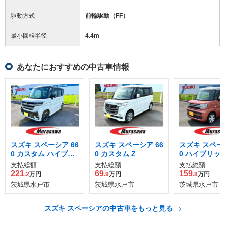
駆動方式
前輪駆動（FF）
最小回転半径
4.4
m
あなたにおすすめの中古車情報
スズキ スペーシア 66
スズキ スペーシア 66
スズキ スペーシ
0 カスタム ハイブリ
0 カスタム Z
0 ハイブリッド
ッド XS
支払総額
支払総額
支払総額
221
69
159
.2
万円
.9
万円
.8
万円
茨城県水戸市
茨城県水戸市
茨城県水戸市
スズキ スペーシアの中古車をもっと見る