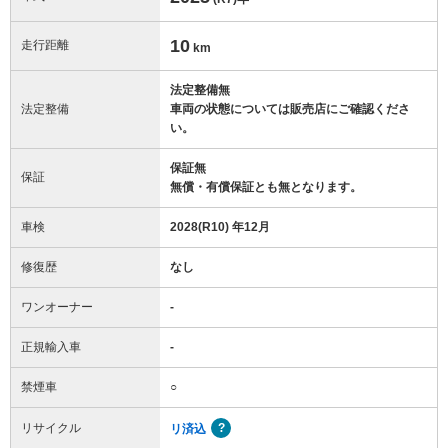
10
走行距離
km
法定整備無
法定整備
車両の状態については販売店にご確認くださ
い。
保証無
保証
無償・有償保証とも無となります。
車検
2028(R10) 年12月
修復歴
なし
ワンオーナー
-
正規輸入車
-
禁煙車
○
リサイクル
リ済込